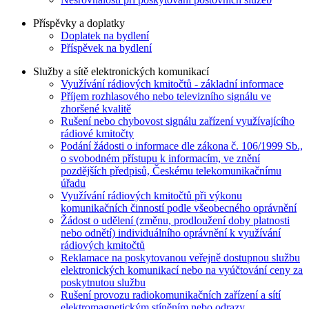
Příspěvky a doplatky
Doplatek na bydlení
Příspěvek na bydlení
Služby a sítě elektronických komunikací
Využívání rádiových kmitočtů - základní informace
Příjem rozhlasového nebo televizního signálu ve
zhoršené kvalitě
Rušení nebo chybovost signálu zařízení využívajícího
rádiové kmitočty
Podání žádosti o informace dle zákona č. 106/1999 Sb.,
o svobodném přístupu k informacím, ve znění
pozdějších předpisů, Českému telekomunikačnímu
úřadu
Využívání rádiových kmitočtů při výkonu
komunikačních činností podle všeobecného oprávnění
Žádost o udělení (změnu, prodloužení doby platnosti
nebo odnětí) individuálního oprávnění k využívání
rádiových kmitočtů
Reklamace na poskytovanou veřejně dostupnou službu
elektronických komunikací nebo na vyúčtování ceny za
poskytnutou službu
Rušení provozu radiokomunikačních zařízení a sítí
elektromagnetickým stíněním nebo odrazy