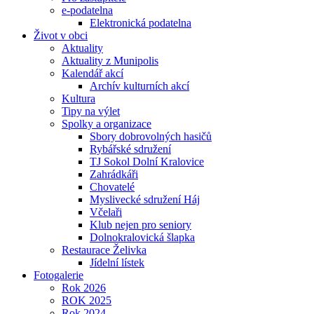
e-podatelna
Elektronická podatelna
Život v obci
Aktuality
Aktuality z Munipolis
Kalendář akcí
Archív kulturních akcí
Kultura
Tipy na výlet
Spolky a organizace
Sbory dobrovolných hasičů
Rybářské sdružení
TJ Sokol Dolní Kralovice
Zahrádkáři
Chovatelé
Myslivecké sdružení Háj
Včelaři
Klub nejen pro seniory
Dolnokralovická šlapka
Restaurace Želivka
Jídelní lístek
Fotogalerie
Rok 2026
ROK 2025
Rok 2024