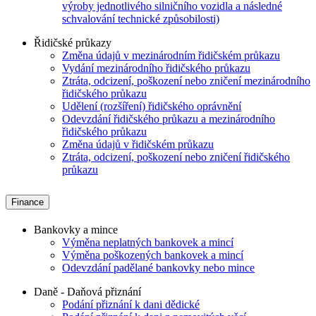
výroby jednotlivého silničního vozidla a následné
schvalování technické způsobilosti)
Řidičské průkazy
Změna údajů v mezinárodním řidičském průkazu
Vydání mezinárodního řidičského průkazu
Ztráta, odcizení, poškození nebo zničení mezinárodního
řidičského průkazu
Udělení (rozšíření) řidičského oprávnění
Odevzdání řidičského průkazu a mezinárodního
řidičského průkazu
Změna údajů v řidičském průkazu
Ztráta, odcizení, poškození nebo zničení řidičského
průkazu
Finance
Bankovky a mince
Výměna neplatných bankovek a mincí
Výměna poškozených bankovek a mincí
Odevzdání padělané bankovky nebo mince
Daně - Daňová přiznání
Podání přiznání k dani dědické