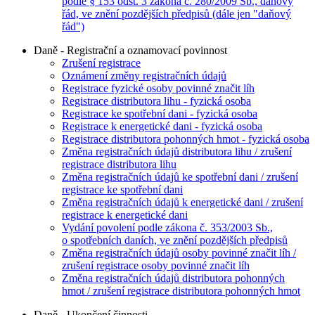
podle § 153 odst. 3 zákona č. 280/2009 Sb., daňový
řád, ve znění pozdějších předpisů (dále jen "daňový
řád")
Daně - Registrační a oznamovací povinnost
Zrušení registrace
Oznámení změny registračních údajů
Registrace fyzické osoby povinné značit líh
Registrace distributora lihu - fyzická osoba
Registrace ke spotřební dani - fyzická osoba
Registrace k energetické dani - fyzická osoba
Registrace distributora pohonných hmot - fyzická osoba
Změna registračních údajů distributora lihu / zrušení
registrace distributora lihu
Změna registračních údajů ke spotřební dani / zrušení
registrace ke spotřební dani
Změna registračních údajů k energetické dani / zrušení
registrace k energetické dani
Vydání povolení podle zákona č. 353/2003 Sb.,
o spotřebních daních, ve znění pozdějších předpisů
Změna registračních údajů osoby povinné značit líh /
zrušení registrace osoby povinné značit líh
Změna registračních údajů distributora pohonných
hmot / zrušení registrace distributora pohonných hmot
Daně - Ukončení činnosti