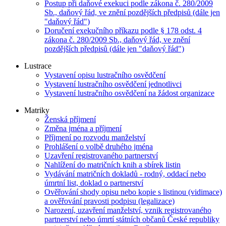
Postup při daňové exekuci podle zákona č. 280/2009
Sb., daňový řád, ve znění pozdějších předpisů (dále jen
"daňový řád")
Doručení exekučního příkazu podle § 178 odst. 4
zákona č. 280/2009 Sb., daňový řád, ve znění
pozdějších předpisů (dále jen "daňový řád")
Lustrace
Vystavení opisu lustračního osvědčení
Vystavení lustračního osvědčení jednotlivci
Vystavení lustračního osvědčení na žádost organizace
Matriky
Ženská příjmení
Změna jména a příjmení
Příjmení po rozvodu manželství
Prohlášení o volbě druhého jména
Uzavření registrovaného partnerství
Nahlížení do matričních knih a sbírek listin
Vydávání matričních dokladů - rodný, oddací nebo
úmrtní list, doklad o partnerství
Ověřování shody opisu nebo kopie s listinou (vidimace)
a ověřování pravosti podpisu (legalizace)
Narození, uzavření manželství, vznik registrovaného
partnerství nebo úmrtí státních občanů České republiky