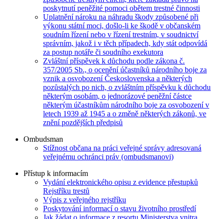
poskytnutí peněžité pomoci obětem trestné činnosti
Uplatnění nároku na náhradu škody způsobené při
výkonu státní moci, došlo-li ke škodě v občanském
soudním řízení nebo v řízení trestním, v soudnictví
správním, jakož i v těch případech, kdy stát odpovídá
za postup notáře či soudního exekutora
Zvláštní příspěvek k důchodu podle zákona č.
357/2005 Sb., o ocenění účastníků národního boje za
vznik a osvobození Československa a některých
pozůstalých po nich, o zvláštním příspěvku k důchodu
některým osobám, o jednorázové peněžní částce
některým účastníkům národního boje za osvobození v
letech 1939 až 1945 a o změně některých zákonů, ve
znění pozdějších předpisů
Ombudsman
Stížnost občana na práci veřejné správy adresovaná
veřejnému ochránci práv (ombudsmanovi)
Přístup k informacím
Vydání elektronického opisu z evidence přestupků
Rejstříku trestů
Výpis z veřejného rejstříku
Poskytování informací o stavu životního prostředí
Jak žádat o informace z resortu Ministerstva vnitra