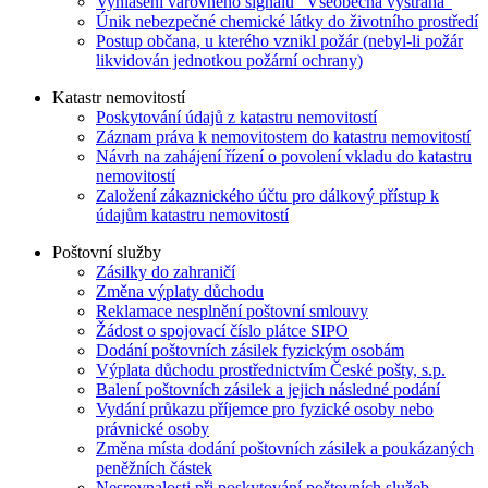
Vyhlášení varovného signálu "Všeobecná výstraha"
Únik nebezpečné chemické látky do životního prostředí
Postup občana, u kterého vznikl požár (nebyl-li požár
likvidován jednotkou požární ochrany)
Katastr nemovitostí
Poskytování údajů z katastru nemovitostí
Záznam práva k nemovitostem do katastru nemovitostí
Návrh na zahájení řízení o povolení vkladu do katastru
nemovitostí
Založení zákaznického účtu pro dálkový přístup k
údajům katastru nemovitostí
Poštovní služby
Zásilky do zahraničí
Změna výplaty důchodu
Reklamace nesplnění poštovní smlouvy
Žádost o spojovací číslo plátce SIPO
Dodání poštovních zásilek fyzickým osobám
Výplata důchodu prostřednictvím České pošty, s.p.
Balení poštovních zásilek a jejich následné podání
Vydání průkazu příjemce pro fyzické osoby nebo
právnické osoby
Změna místa dodání poštovních zásilek a poukázaných
peněžních částek
Nesrovnalosti při poskytování poštovních služeb