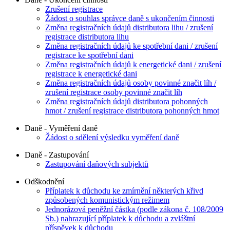
Zrušení registrace
Žádost o souhlas správce daně s ukončením činnosti
Změna registračních údajů distributora lihu / zrušení
registrace distributora lihu
Změna registračních údajů ke spotřební dani / zrušení
registrace ke spotřební dani
Změna registračních údajů k energetické dani / zrušení
registrace k energetické dani
Změna registračních údajů osoby povinné značit líh /
zrušení registrace osoby povinné značit líh
Změna registračních údajů distributora pohonných
hmot / zrušení registrace distributora pohonných hmot
Daně - Vyměření daně
Žádost o sdělení výsledku vyměření daně
Daně - Zastupování
Zastupování daňových subjektů
Odškodnění
Příplatek k důchodu ke zmírnění některých křivd
způsobených komunistickým režimem
Jednorázová peněžní částka (podle zákona č. 108/2009
Sb.) nahrazující příplatek k důchodu a zvláštní
příspěvek k důchodu