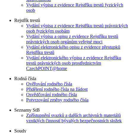
Vydání výpisu z evidence Rejstříku trestů fyzických
osob
Rejstřík trestů
Vydání výpisu z evidence Rejstříku trestů právnických
osob fyzickým osobám
Vydání výpisu a opisu z evidence Rejstříku trestů
právnických osob orgánům veřejné moci
Vydání elektronického opisu z evidence přestupků
Rejstříku trestů
Vydání elektronického výpisu z evidence Rejstříku
trestů právnických osob prostřednictvím
CzechPOINT@home
Rodná čísla
Ověřování rodného čísla
Přidělení rodného čísla na žádost
Osvědčování rodného čísla
Potvrzování změny rodného čísla
Seznamy StB
Zpřístupnění svazků a dalších archivních materiálů
vzniklých činností bývalých bezpečnostních složek
Soudy