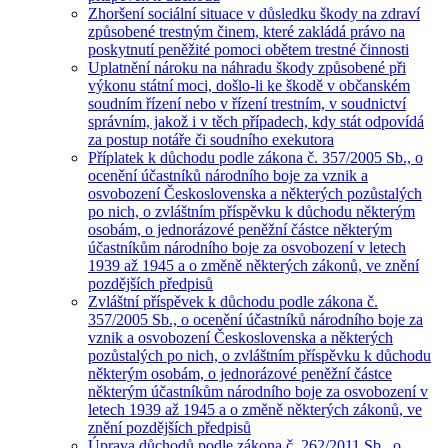
Zhoršení sociální situace v důsledku škody na zdraví
způsobené trestným činem, které zakládá právo na
poskytnutí peněžité pomoci obětem trestné činnosti
Uplatnění nároku na náhradu škody způsobené při
výkonu státní moci, došlo-li ke škodě v občanském
soudním řízení nebo v řízení trestním, v soudnictví
správním, jakož i v těch případech, kdy stát odpovídá
za postup notáře či soudního exekutora
Příplatek k důchodu podle zákona č. 357/2005 Sb., o
ocenění účastníků národního boje za vznik a
osvobození Československa a některých pozůstalých
po nich, o zvláštním příspěvku k důchodu některým
osobám, o jednorázové peněžní částce některým
účastníkům národního boje za osvobození v letech
1939 až 1945 a o změně některých zákonů, ve znění
pozdějších předpisů
Zvláštní příspěvek k důchodu podle zákona č.
357/2005 Sb., o ocenění účastníků národního boje za
vznik a osvobození Československa a některých
pozůstalých po nich, o zvláštním příspěvku k důchodu
některým osobám, o jednorázové peněžní částce
některým účastníkům národního boje za osvobození v
letech 1939 až 1945 a o změně některých zákonů, ve
znění pozdějších předpisů
Úprava důchodů podle zákona č. 262/2011 Sb., o