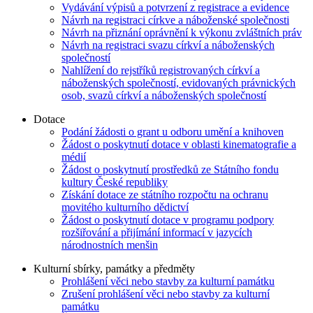
Vydávání výpisů a potvrzení z registrace a evidence
Návrh na registraci církve a náboženské společnosti
Návrh na přiznání oprávnění k výkonu zvláštních práv
Návrh na registraci svazu církví a náboženských
společností
Nahlížení do rejstříků registrovaných církví a
náboženských společností, evidovaných právnických
osob, svazů církví a náboženských společností
Dotace
Podání žádosti o grant u odboru umění a knihoven
Žádost o poskytnutí dotace v oblasti kinematografie a
médií
Žádost o poskytnutí prostředků ze Státního fondu
kultury České republiky
Získání dotace ze státního rozpočtu na ochranu
movitého kulturního dědictví
Žádost o poskytnutí dotace v programu podpory
rozšiřování a přijímání informací v jazycích
národnostních menšin
Kulturní sbírky, památky a předměty
Prohlášení věci nebo stavby za kulturní památku
Zrušení prohlášení věci nebo stavby za kulturní
památku