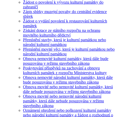
Žádost o povolení k vývozu kulturní památky do
zahraničí
Zápis sbírky muzejní povahy do centrální evidence
sbírek
Žádost o vydání povolení k restaurování kulturních
památek
Získání dotace ze státního rozpočtu na ochranu
movitého kulturního dědictví
Přemístění stavby, která je kulturní památkou nebo
národní kulturní památkou
Přemístění movité věci, která je kulturní památkou nebo
národní kulturní památkou
Obnova nemovité kulturní památky, která dále bude
posuzována v režimu stavebního zákona
Poskytování příspěvků na zachování a obnovu
kulturních památek z rozpočtu Ministerstva kultury
Obnova nemovité národní kulturní památky, která dále
bude posuzována v režimu stavebního zákona
Obnova movité nebo nemovité kulturní památky, která
dále nebude posuzována v režimu stavebního zákona
Obnova movité nebo nemovité národní kulturní
památky, která dále nebude posuzována v režimu
stavebního zákona
Oznámení ohrožení nebo poškození kulturní památky
nebo národní kulturní památky a žádost o rozhodnutí o