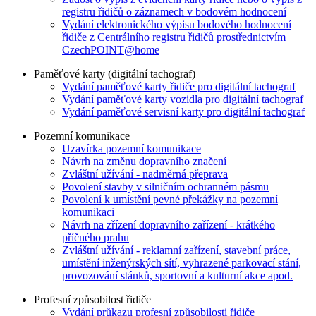
registru řidičů o záznamech v bodovém hodnocení
Vydání elektronického výpisu bodového hodnocení
řidiče z Centrálního registru řidičů prostřednictvím
CzechPOINT@home
Paměťové karty (digitální tachograf)
Vydání paměťové karty řidiče pro digitální tachograf
Vydání paměťové karty vozidla pro digitální tachograf
Vydání paměťové servisní karty pro digitální tachograf
Pozemní komunikace
Uzavírka pozemní komunikace
Návrh na změnu dopravního značení
Zvláštní užívání - nadměrná přeprava
Povolení stavby v silničním ochranném pásmu
Povolení k umístění pevné překážky na pozemní
komunikaci
Návrh na zřízení dopravního zařízení - krátkého
příčného prahu
Zvláštní užívání - reklamní zařízení, stavební práce,
umístění inženýrských sítí, vyhrazené parkovací stání,
provozování stánků, sportovní a kulturní akce apod.
Profesní způsobilost řidiče
Vydání průkazu profesní způsobilosti řidiče