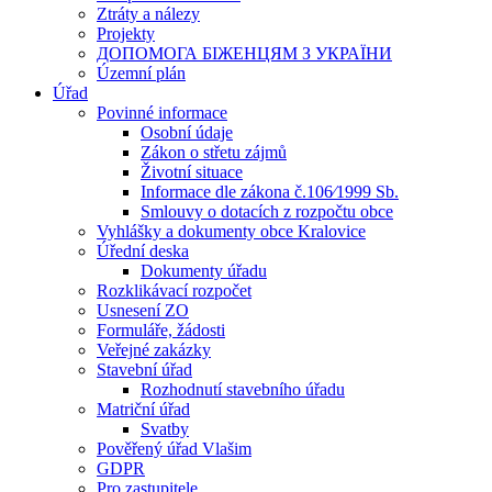
Ztráty a nálezy
Projekty
ДОПОМОГА БІЖЕНЦЯМ З УКРАЇНИ
Územní plán
Úřad
Povinné informace
Osobní údaje
Zákon o střetu zájmů
Životní situace
Informace dle zákona č.106⁄1999 Sb.
Smlouvy o dotacích z rozpočtu obce
Vyhlášky a dokumenty obce Kralovice
Úřední deska
Dokumenty úřadu
Rozklikávací rozpočet
Usnesení ZO
Formuláře, žádosti
Veřejné zakázky
Stavební úřad
Rozhodnutí stavebního úřadu
Matriční úřad
Svatby
Pověřený úřad Vlašim
GDPR
Pro zastupitele