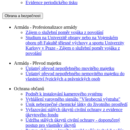
Evidence periodického tisku
Obrana a bezpečnost
Armáda - Profesionalizace armády
Zájem o služební poměr vojáka z povolání
Studium na Univerzitě obrany nebo na Vojenském
oboru při Fakultě tělesné výchovy a sportu Univerzity
Karlovy v Praze - Zájem o služební poměr vojáka z
povolání
Armáda - Převod majetku
Úplatný převod nepotřebného movitého majetku
Úplatný převod nepotřebného nemovitého majetku do
vlastnictví fyzických a právnických osob
Ochrana občanů
Podnět k instalování kamerového systému
Vyhlášení varovného signálu "Všeobecná výstraha"
Únik nebezpečné chemické látky do životního prostředí
Vyřazování stálých úkrytů civilní ochrany z evidence
úkrytového fondu
Údržba stálých úkrytů civilní ochrany - doporučený
postup pro vlastníky úkrytů