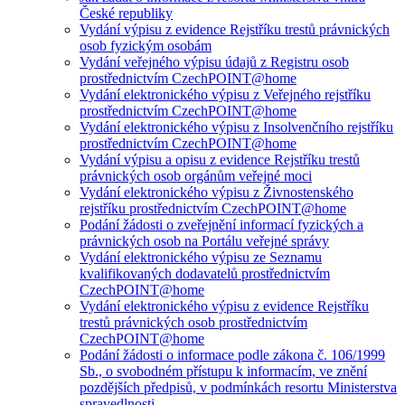
České republiky
Vydání výpisu z evidence Rejstříku trestů právnických
osob fyzickým osobám
Vydání veřejného výpisu údajů z Registru osob
prostřednictvím CzechPOINT@home
Vydání elektronického výpisu z Veřejného rejstříku
prostřednictvím CzechPOINT@home
Vydání elektronického výpisu z Insolvenčního rejstříku
prostřednictvím CzechPOINT@home
Vydání výpisu a opisu z evidence Rejstříku trestů
právnických osob orgánům veřejné moci
Vydání elektronického výpisu z Živnostenského
rejstříku prostřednictvím CzechPOINT@home
Podání žádosti o zveřejnění informací fyzických a
právnických osob na Portálu veřejné správy
Vydání elektronického výpisu ze Seznamu
kvalifikovaných dodavatelů prostřednictvím
CzechPOINT@home
Vydání elektronického výpisu z evidence Rejstříku
trestů právnických osob prostřednictvím
CzechPOINT@home
Podání žádosti o informace podle zákona č. 106/1999
Sb., o svobodném přístupu k informacím, ve znění
pozdějších předpisů, v podmínkách resortu Ministerstva
spravedlnosti