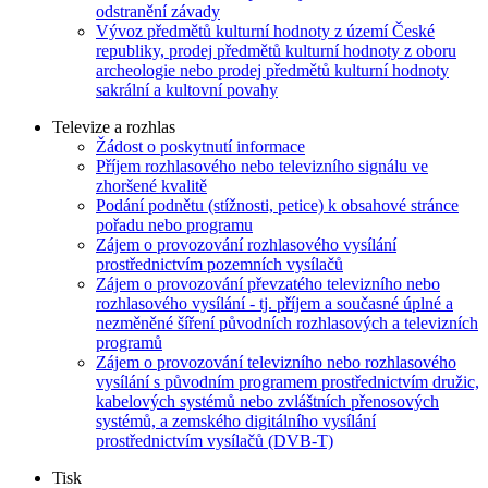
odstranění závady
Vývoz předmětů kulturní hodnoty z území České
republiky, prodej předmětů kulturní hodnoty z oboru
archeologie nebo prodej předmětů kulturní hodnoty
sakrální a kultovní povahy
Televize a rozhlas
Žádost o poskytnutí informace
Příjem rozhlasového nebo televizního signálu ve
zhoršené kvalitě
Podání podnětu (stížnosti, petice) k obsahové stránce
pořadu nebo programu
Zájem o provozování rozhlasového vysílání
prostřednictvím pozemních vysílačů
Zájem o provozování převzatého televizního nebo
rozhlasového vysílání - tj. příjem a současné úplné a
nezměněné šíření původních rozhlasových a televizních
programů
Zájem o provozování televizního nebo rozhlasového
vysílání s původním programem prostřednictvím družic,
kabelových systémů nebo zvláštních přenosových
systémů, a zemského digitálního vysílání
prostřednictvím vysílačů (DVB-T)
Tisk