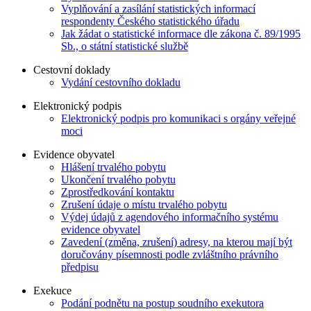
Vyplňování a zasílání statistických informací
respondenty Českého statistického úřadu
Jak žádat o statistické informace dle zákona č. 89/1995
Sb., o státní statistické službě
Cestovní doklady
Vydání cestovního dokladu
Elektronický podpis
Elektronický podpis pro komunikaci s orgány veřejné
moci
Evidence obyvatel
Hlášení trvalého pobytu
Ukončení trvalého pobytu
Zprostředkování kontaktu
Zrušení údaje o místu trvalého pobytu
Výdej údajů z agendového informačního systému
evidence obyvatel
Zavedení (změna, zrušení) adresy, na kterou mají být
doručovány písemnosti podle zvláštního právního
předpisu
Exekuce
Podání podnětu na postup soudního exekutora