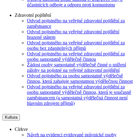
účastnících odboje a odporu proti komunismu
Zdravotní pojištění
Odvod pojistného na veřejné zdravotní pojištění za
zaměstnance
Odvod pojistného na veřejné zdravotní pojištění
hrazené státem
Odvod pojistného na veřejné zdravotní pojištění za
osobu bez zdanitelných příjmů
Odvod pojistného na veřejné zdravotní pojištění za
osobu samostatně výdělečně činnou
Žádost osoby samostatně výdělečně činné o snížení
zálohy na pojistné na veřejné zdravotní pojištění
Odvod pojistného za osobu samostatně výdělečně
činnou, která zahajuje samostatnou výdělečnou činnost
Odvod pojistného na veřejné zdravotní pojištění za
osobu samostatně výdělečně činnou, která je současně
zaměstnancem (a samostatná výdělečná činnost není
hlavním zdrojem příjmů)
Kultura
Církve
Návrh na evidenci evidované právnické osoby