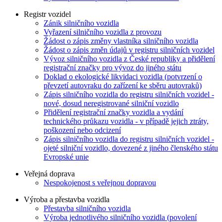
Registr vozidel
Zánik silničního vozidla
Vyřazení silničního vozidla z provozu
Žádost o zápis změny vlastníka silničního vozidla
Žádost o zápis změn údajů v registru silničních vozidel
Vývoz silničního vozidla z České republiky a přidělení
registrační značky pro vývoz do jiného státu
Doklad o ekologické likvidaci vozidla (potvrzení o
převzetí autovraku do zařízení ke sběru autovraků)
Zápis silničního vozidla do registru silničních vozidel -
nové, dosud neregistrované silniční vozidlo
Přidělení registrační značky vozidla a vydání
technického průkazu vozidla - v případě jejich ztráty,
poškození nebo odcizení
Zápis silničního vozidla do registru silničních vozidel -
ojeté silniční vozidlo, dovezené z jiného členského státu
Evropské unie
Veřejná doprava
Nespokojenost s veřejnou dopravou
Výroba a přestavba vozidla
Přestavba silničního vozidla
Výroba jednotlivého silničního vozidla (povolení