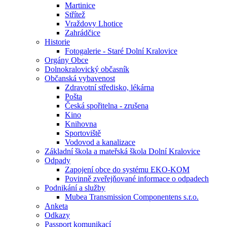
Martinice
Střítež
Vraždovy Lhotice
Zahrádčice
Historie
Fotogalerie - Staré Dolní Kralovice
Orgány Obce
Dolnokralovický občasník
Občanská vybavenost
Zdravotní středisko, lékárna
Pošta
Česká spořitelna - zrušena
Kino
Knihovna
Sportoviště
Vodovod a kanalizace
Základní škola a mateřská škola Dolní Kralovice
Odpady
Zapojení obce do systému EKO-KOM
Povinně zveřejňované informace o odpadech
Podnikání a služby
Mubea Transmission Componentens s.r.o.
Anketa
Odkazy
Passport komunikací