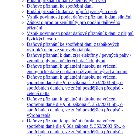
Podání přiznání k dani z nemovitých věcí
Daňové přiznání ke spotřební dani
Podání přiznání k dani z příjmů fyzických osob
Vznik povinnosti podat daňové přiznání k dani silniční
Žádost o prodloužení lhůty pro podání daňového
přiznání
Vznik povinnosti podat daňové přiznání k dani z příjmů
fyzických osob
Daňové přiznání ke spotřební dani z tabákových
výrobků nebo ze surového tabáku
Daňové přiznání k dani z(e) elektřiny / pevných paliv /
zemního plynu a některých dalších plynů
Daňové přiznání k uplatnění nároku na vrácení
energetické daně osobám požívajícím výsad a imunit
Daňové přiznání k uplatnění nároku na vrácení
spotřební daně dle § 57 zákona č. 353/2003 Sb., o
spotřebních daních, ve znění pozdějších předpisů -
zelená nafta
Daňové přiznání k uplatnění nároku na vrácení
spotřební daně dle § 56 zákona č. 353/2003 Sb., o
spotřebních daních, ve znění pozdějších předpisů -
výroba tepla
Daňové přiznání k uplatnění nároku na vrácení
spotřební daně dle § 56a zákona č. 353/2003 Sb., o
spotřebních daních, ve znění pozdějších předpisů -