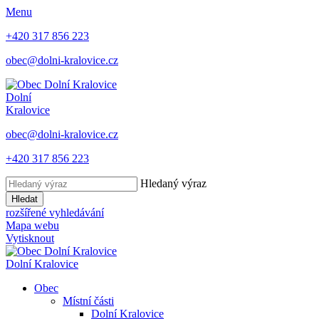
Menu
+420 317 856 223
obec@dolni-kralovice.cz
Dolní
Kralovice
obec@dolni-kralovice.cz
+420 317 856 223
Hledaný výraz
Hledat
rozšířené vyhledávání
Mapa webu
Vytisknout
Dolní Kralovice
Obec
Místní části
Dolní Kralovice