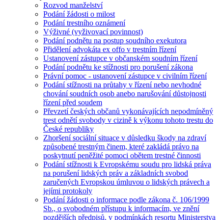
Rozvod manželství
Podání žádosti o milost
Podání trestního oznámení
Výživné (vyživovací povinnost)
Podání podnětu na postup soudního exekutora
Přidělení advokáta ex offo v trestním řízení
Ustanovení zástupce v občanském soudním řízení
Podání podnětu ke stížnosti pro porušení zákona
Právní pomoc - ustanovení zástupce v civilním řízení
Podání stížnosti na průtahy v řízení nebo nevhodné
chování soudních osob anebo narušování důstojnosti
řízení před soudem
Převzetí českých občanů vykonávajících nepodmíněný
trest odnětí svobody v cizině k výkonu tohoto trestu do
České republiky
Zhoršení sociální situace v důsledku škody na zdraví
způsobené trestným činem, které zakládá právo na
poskytnutí peněžité pomoci obětem trestné činnosti
Podání stížnosti k Evropskému soudu pro lidská práva
na porušení lidských práv a základních svobod
zaručených Evropskou úmluvou o lidských právech a
jejími protokoly
Podání žádosti o informace podle zákona č. 106/1999
Sb., o svobodném přístupu k informacím, ve znění
pozdějších předpisů, v podmínkách resortu Ministerstva