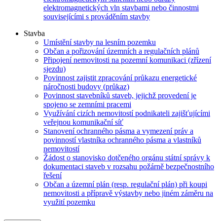
elektromagnetických vln stavbami nebo činnostmi
souvisejícími s prováděním stavby
Stavba
Umístění stavby na lesním pozemku
Občan a pořizování územních a regulačních plánů
Připojení nemovitosti na pozemní komunikaci (zřízení
sjezdu)
Povinnost zajistit zpracování průkazu energetické
náročnosti budovy (průkaz)
Povinnost stavebníků staveb, jejichž provedení je
spojeno se zemními pracemi
Využívání cizích nemovitostí podnikateli zajišťujícími
veřejnou komunikační síť
Stanovení ochranného pásma a vymezení práv a
povinností vlastníka ochranného pásma a vlastníků
nemovitostí
Žádost o stanovisko dotčeného orgánu státní správy k
dokumentaci staveb v rozsahu požárně bezpečnostního
řešení
Občan a územní plán (resp. regulační plán) při koupi
nemovitosti a přípravě výstavby nebo jiném záměru na
využití pozemku