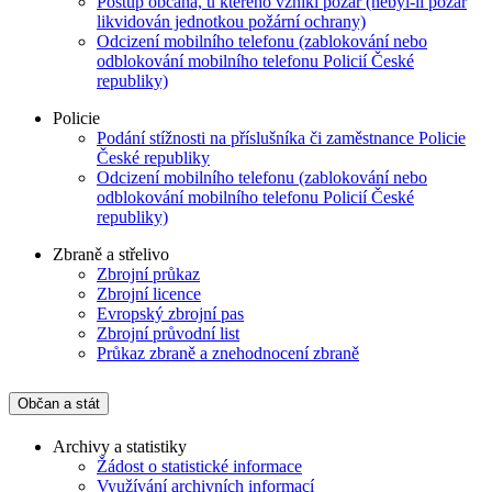
Postup občana, u kterého vznikl požár (nebyl-li požár
likvidován jednotkou požární ochrany)
Odcizení mobilního telefonu (zablokování nebo
odblokování mobilního telefonu Policií České
republiky)
Policie
Podání stížnosti na příslušníka či zaměstnance Policie
České republiky
Odcizení mobilního telefonu (zablokování nebo
odblokování mobilního telefonu Policií České
republiky)
Zbraně a střelivo
Zbrojní průkaz
Zbrojní licence
Evropský zbrojní pas
Zbrojní průvodní list
Průkaz zbraně a znehodnocení zbraně
Občan a stát
Archivy a statistiky
Žádost o statistické informace
Využívání archivních informací