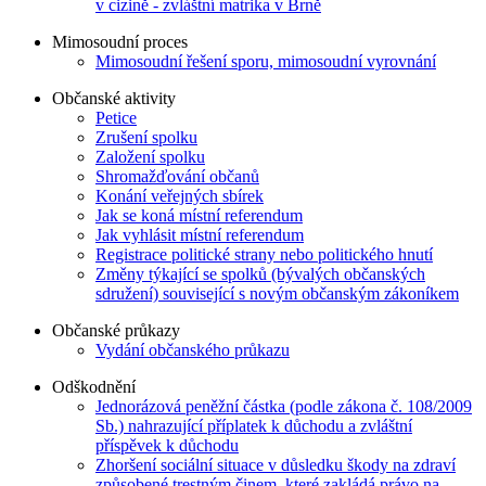
v cizině - zvláštní matrika v Brně
Mimosoudní proces
Mimosoudní řešení sporu, mimosoudní vyrovnání
Občanské aktivity
Petice
Zrušení spolku
Založení spolku
Shromažďování občanů
Konání veřejných sbírek
Jak se koná místní referendum
Jak vyhlásit místní referendum
Registrace politické strany nebo politického hnutí
Změny týkající se spolků (bývalých občanských
sdružení) související s novým občanským zákoníkem
Občanské průkazy
Vydání občanského průkazu
Odškodnění
Jednorázová peněžní částka (podle zákona č. 108/2009
Sb.) nahrazující příplatek k důchodu a zvláštní
příspěvek k důchodu
Zhoršení sociální situace v důsledku škody na zdraví
způsobené trestným činem, které zakládá právo na