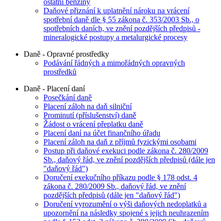
ostatní benziny
Daňové přiznání k uplatnění nároku na vrácení
spotřební daně dle § 55 zákona č. 353/2003 Sb., o
spotřebních daních, ve znění pozdějších předpisů -
mineralogické postupy a metalurgické procesy
Daně - Opravné prostředky
Podávání řádných a mimořádných opravných
prostředků
Daně - Placení daní
Posečkání daně
Placení záloh na daň silniční
Prominutí (příslušenství) daně
Žádost o vrácení přeplatku daně
Placení daní na účet finančního úřadu
Placení záloh na daň z příjmů fyzickými osobami
Postup při daňové exekuci podle zákona č. 280/2009
Sb., daňový řád, ve znění pozdějších předpisů (dále jen
"daňový řád")
Doručení exekučního příkazu podle § 178 odst. 4
zákona č. 280/2009 Sb., daňový řád, ve znění
pozdějších předpisů (dále jen "daňový řád")
Doručení vyrozumění o výši daňových nedoplatků a
upozornění na následky spojené s jejich neuhrazením