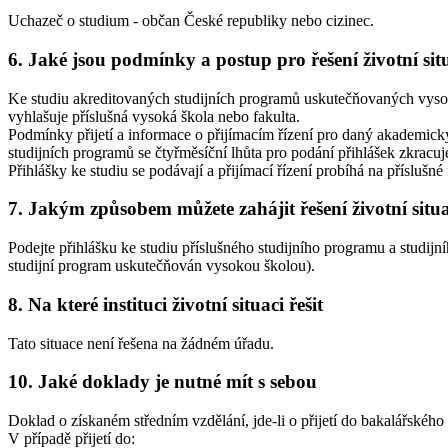
Uchazeč o studium - občan České republiky nebo cizinec.
6. Jaké jsou podmínky a postup pro řešení životní sit
Ke studiu akreditovaných studijních programů uskutečňovaných vysokým
vyhlašuje příslušná vysoká škola nebo fakulta.
Podmínky přijetí a informace o přijímacím řízení pro daný akademický
studijních programů se čtyřměsíční lhůta pro podání přihlášek zkracu
Přihlášky ke studiu se podávají a přijímací řízení probíhá na příslušné
7. Jakým způsobem můžete zahájit řešení životní situ
Podejte přihlášku ke studiu příslušného studijního programu a studijn
studijní program uskutečňován vysokou školou).
8. Na které instituci životní situaci řešit
Tato situace není řešena na žádném úřadu.
10. Jaké doklady je nutné mít s sebou
Doklad o získaném středním vzdělání, jde-li o přijetí do bakalářskéh
V případě přijetí do: