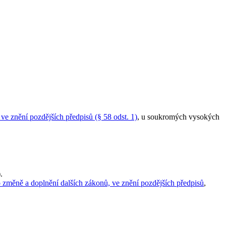
e znění pozdějších předpisů (§ 58 odst. 1)
, u soukromých vysokých
.
 změně a doplnění dalších zákonů, ve znění pozdějších předpisů
,