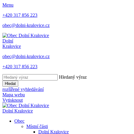
Menu
+420 317 856 223
obec@dolni-kralovice.cz
Dolní
Kralovice
obec@dolni-kralovice.cz
+420 317 856 223
Hledaný výraz
Hledat
rozšířené vyhledávání
Mapa webu
Vytisknout
Dolní Kralovice
Obec
Místní části
Dolní Kralovice