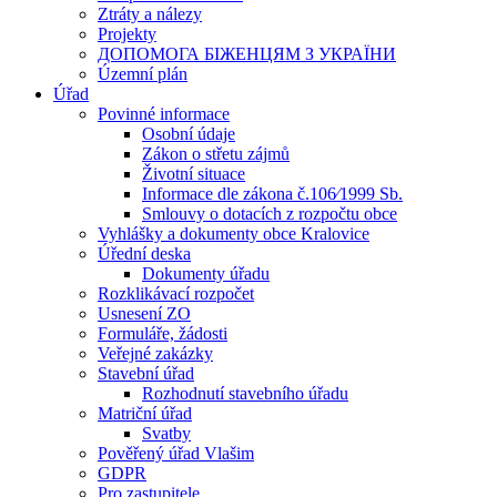
Ztráty a nálezy
Projekty
ДОПОМОГА БІЖЕНЦЯМ З УКРАЇНИ
Územní plán
Úřad
Povinné informace
Osobní údaje
Zákon o střetu zájmů
Životní situace
Informace dle zákona č.106⁄1999 Sb.
Smlouvy o dotacích z rozpočtu obce
Vyhlášky a dokumenty obce Kralovice
Úřední deska
Dokumenty úřadu
Rozklikávací rozpočet
Usnesení ZO
Formuláře, žádosti
Veřejné zakázky
Stavební úřad
Rozhodnutí stavebního úřadu
Matriční úřad
Svatby
Pověřený úřad Vlašim
GDPR
Pro zastupitele