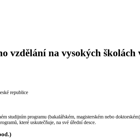
ho vzdělání na vysokých školách 
eské republice
aném studijním programu (bakalářském, magisterském nebo doktorském)
rogramů, které uskutečňuje, na své úřední desce.
pod.)