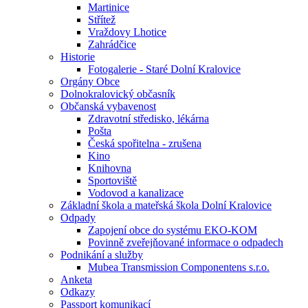
Martinice
Střítež
Vraždovy Lhotice
Zahrádčice
Historie
Fotogalerie - Staré Dolní Kralovice
Orgány Obce
Dolnokralovický občasník
Občanská vybavenost
Zdravotní středisko, lékárna
Pošta
Česká spořitelna - zrušena
Kino
Knihovna
Sportoviště
Vodovod a kanalizace
Základní škola a mateřská škola Dolní Kralovice
Odpady
Zapojení obce do systému EKO-KOM
Povinně zveřejňované informace o odpadech
Podnikání a služby
Mubea Transmission Componentens s.r.o.
Anketa
Odkazy
Passport komunikací