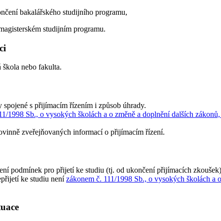
ončení bakalářského studijního programu,
 magisterském studijním programu.
ci
 škola nebo fakulta.
 spojené s přijímacím řízením i způsob úhrady.
1/1998 Sb., o vysokých školách a o změně a doplnění dalších zákonů, v
ovinně zveřejňovaných informací o přijímacím řízení.
ení podmínek pro přijetí ke studiu (tj. od ukončení přijímacích zkoušek)
řijetí ke studiu není
zákonem č. 111/1998 Sb., o vysokých školách a o
ituace