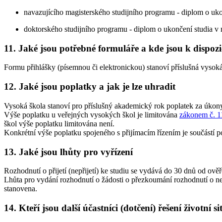
navazujícího magisterského studijního programu - diplom o uk
doktorského studijního programu - diplom o ukončení studia v
11. Jaké jsou potřebné formuláře a kde jsou k dispozi
Formu přihlášky (písemnou či elektronickou) stanoví příslušná vysoká
12. Jaké jsou poplatky a jak je lze uhradit
Vysoká škola stanoví pro příslušný akademický rok poplatek za úkony
Výše poplatku u veřejných vysokých škol je limitována
zákonem č. 11
škol výše poplatku limitována není.
Konkrétní výše poplatku spojeného s přijímacím řízením je součástí p
13. Jaké jsou lhůty pro vyřízení
Rozhodnutí o přijetí (nepřijetí) ke studiu se vydává do 30 dnů od ověř
Lhůta pro vydání rozhodnutí o žádosti o přezkoumání rozhodnutí o nep
stanovena.
14. Kteří jsou další účastníci (dotčení) řešení životní s