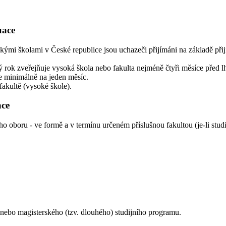
uace
i školami v České republice jsou uchazeči přijímáni na základě přijím
 rok zveřejňuje vysoká škola nebo fakulta nejméně čtyři měsíce před l
je minimálně na jeden měsíc.
 fakultě (vysoké škole).
ace
ího oboru - ve formě a v termínu určeném příslušnou fakultou (je-li stu
o nebo magisterského (tzv. dlouhého) studijního programu.