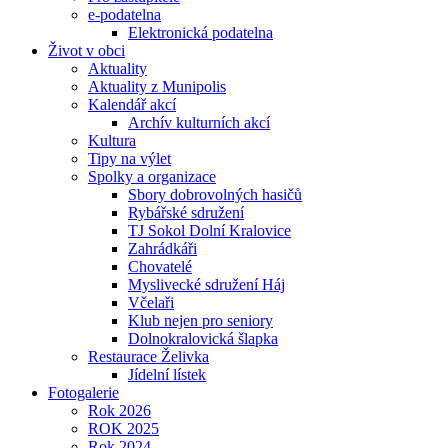
e-podatelna
Elektronická podatelna
Život v obci
Aktuality
Aktuality z Munipolis
Kalendář akcí
Archív kulturních akcí
Kultura
Tipy na výlet
Spolky a organizace
Sbory dobrovolných hasičů
Rybářské sdružení
TJ Sokol Dolní Kralovice
Zahrádkáři
Chovatelé
Myslivecké sdružení Háj
Včelaři
Klub nejen pro seniory
Dolnokralovická šlapka
Restaurace Želivka
Jídelní lístek
Fotogalerie
Rok 2026
ROK 2025
Rok 2024