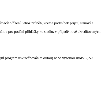
acího řízení, jehož průběh, včetně podmínek přijetí, stanoví a
hůtou pro podání přihlášky ke studiu; v případě nově akreditovaných
dijní program uskutečňován fakultou) nebo vysokou školou (je-li