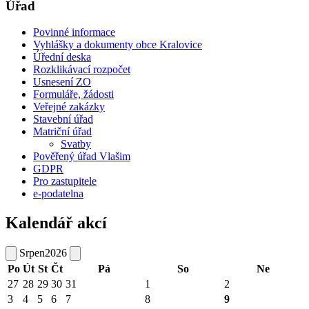
Úřad
Povinné informace
Vyhlášky a dokumenty obce Kralovice
Úřední deska
Rozklikávací rozpočet
Usnesení ZO
Formuláře, žádosti
Veřejné zakázky
Stavební úřad
Matriční úřad
Svatby
Pověřený úřad Vlašim
GDPR
Pro zastupitele
e-podatelna
Kalendář akcí
Srpen
2026
Po
Út
St
Čt
Pá
So
Ne
27
28
29
30
31
1
2
3
4
5
6
7
8
9