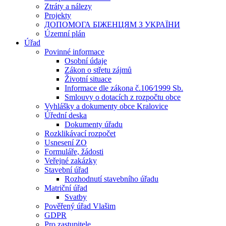
Ztráty a nálezy
Projekty
ДОПОМОГА БІЖЕНЦЯМ З УКРАЇНИ
Územní plán
Úřad
Povinné informace
Osobní údaje
Zákon o střetu zájmů
Životní situace
Informace dle zákona č.106⁄1999 Sb.
Smlouvy o dotacích z rozpočtu obce
Vyhlášky a dokumenty obce Kralovice
Úřední deska
Dokumenty úřadu
Rozklikávací rozpočet
Usnesení ZO
Formuláře, žádosti
Veřejné zakázky
Stavební úřad
Rozhodnutí stavebního úřadu
Matriční úřad
Svatby
Pověřený úřad Vlašim
GDPR
Pro zastupitele