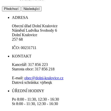
Předchozí
Následující
ADRESA
Obecní úřad Dolní Kralovice
Náměstí Ludvíka Svobody 6
Dolní Kralovice
257 68
IČO: 00231711
KONTAKT
Kancelář: 317 856 223
Starosta obce: 317 856 218
E-mail:
obec@dolni-kralovice.cz
Datová schránka: vjrbeqk
ÚŘEDNÍ HODINY
Po 8:00 - 11:30, 12:30 - 16:30
St 8:00 - 11:30, 12:30 - 16:30