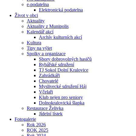
e-podatelna
Elektronická podatelna
Život v obci
Aktuality
Aktuality z Munipolis
Kalendář akcí
Archív kulturních akcí
Kultura
Tipy na výlet
Spolky a organizace
Sbory dobrovolných hasičů
Rybářské sdružení
TJ Sokol Dolní Kralovice
Zahrádkáři
Chovatelé
Myslivecké sdružení Háj
Včelaři
Klub nejen pro seniory
Dolnokralovická šlapka
Restaurace Želivka
Jídelní lístek
Fotogalerie
Rok 2026
ROK 2025
Rok 2024