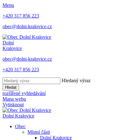
Menu
+420 317 856 223
obec@dolni-kralovice.cz
Dolní
Kralovice
obec@dolni-kralovice.cz
+420 317 856 223
Hledaný výraz
Hledat
rozšířené vyhledávání
Mapa webu
Vytisknout
Dolní Kralovice
Obec
Místní části
Dolní Kralovice