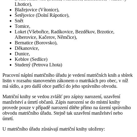
Lhotice),
Blažejovice (Vítonice),
Šetějovice (Dolní Rápotice),
Snět
Tomice,
Loket (Všebořice, Radíkovice, Bezděkov, Brzotice,
Alberovice, Kačerov, Němčice),
Bernatice (Borovsko),
Děkanovice,
Dunice,
Keblov (Sedlice)
Studený (Petrova Lhota)
Pracovní náplní matričního úřadu je vedení matričních knih a sbírek
listin v rozsahu stanoveném zákonem o matrikách pro obec, v níž
má sídlo, a pro další obce patřící do jeho správního obvodu.
Matriční knihy se vedou zvlášť pro zápisy narození, uzavření
manželství a úmrtí občanů. Zápis narození se do místní knihy
provede pouze v případě narození dítěte přímo na území správního
obvodu matričního úřadu. Stejně tak uzavření manželství nebo
úmrtí.
U matričního úřadu zůstávají matriční knihy uloženy: