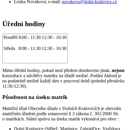
Lenka Nováková, e-mail:
novakova@dolni-kralovice.cz
Úřední hodiny
Pondělí
8:00 - 11:30
12:30 - 16:30
Středa
8:00 - 11:30
12:30 - 16:30
Mimo úřední hodiny, pokud není předem domluveno jinak,
nejsou
konzultace a návštěvy matriky na úřadě možné. Podání žádostí je
na podatelně možné každý den v pracovní době (polední přestávka
11:30-12:30).
Působnost na úseku matrik
Matriční úřad Obecního úřadu v Dolních Kralovicích je obecním
matričním úřadem podle ustanovení § 3 zákona č. 301/2000 Sb.
o matrikách. Státní správu na úseku matrik vykonává pro obce :
Dolní Kralovice (Střítež, Martinice, Zahrádčice, Vraždovy