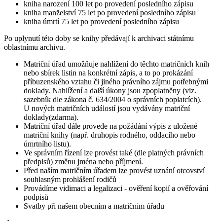
kniha narození 100 let po provedení posledního zápisu
kniha manželství 75 let po provedení posledního zápisu
kniha úmrtí 75 let po provedení posledního zápisu
Po uplynutí této doby se knihy předávají k archivaci státnímu
oblastnímu archivu.
Matriční úřad umožňuje nahlížení do těchto matričních knih
nebo sbírek listin na konkrétní zápis, a to po prokázání
příbuzenského vztahu či jiného právního zájmu potřebnými
doklady. Nahlížení a další úkony jsou zpoplatněny (viz.
sazebník dle zákona č. 634/2004 o správních poplatcích).
U nových matričních událostí jsou vydávány matriční
doklady(zdarma).
Matriční úřad dále provede na požádání výpis z uložené
matriční knihy (např. druhopis rodného, oddacího nebo
úmrtního listu).
Ve správním řízení lze provést také (dle platných právních
předpisů) změnu jména nebo příjmení.
Před naším matričním úřadem lze provést uznání otcovství
souhlasným prohlášení rodičů
Provádíme vidimaci a legalizaci - ověření kopií a ověřování
podpisů
Svatby při našem obecním a matričním úřadu