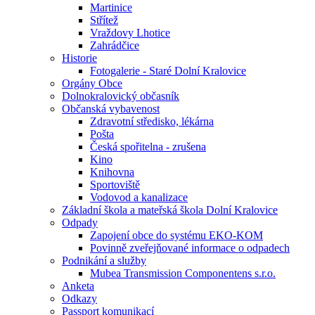
Martinice
Střítež
Vraždovy Lhotice
Zahrádčice
Historie
Fotogalerie - Staré Dolní Kralovice
Orgány Obce
Dolnokralovický občasník
Občanská vybavenost
Zdravotní středisko, lékárna
Pošta
Česká spořitelna - zrušena
Kino
Knihovna
Sportoviště
Vodovod a kanalizace
Základní škola a mateřská škola Dolní Kralovice
Odpady
Zapojení obce do systému EKO-KOM
Povinně zveřejňované informace o odpadech
Podnikání a služby
Mubea Transmission Componentens s.r.o.
Anketa
Odkazy
Passport komunikací