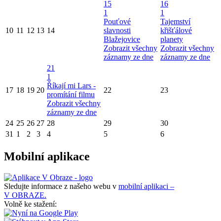
15
16
1
1
Pouťové
Tajemství
10
11
12
13
14
slavnosti
křišťálové
Blažejovice
planety
Zobrazit všechny
Zobrazit všechny
záznamy ze dne
záznamy ze dne
21
1
Říkají mi Lars -
17
18
19
20
22
23
promítání filmu
Zobrazit všechny
záznamy ze dne
24
25
26
27
28
29
30
31
1
2
3
4
5
6
Mobilní aplikace
Sledujte informace z našeho webu v
mobilní aplikaci –
V OBRAZE.
Volně ke stažení: