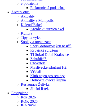
e-podatelna
Elektronická podatelna
Život v obci
Aktuality
Aktuality z Munipolis
Kalendář akcí
Archív kulturních akcí
Kultura
Tipy na výlet
Spolky a organizace
Sbory dobrovolných hasičů
Rybářské sdružení
TJ Sokol Dolní Kralovice
Zahrádkáři
Chovatelé
Myslivecké sdružení Háj
Včelaři
Klub nejen pro seniory
Dolnokralovická šlapka
Restaurace Želivka
Jídelní lístek
Fotogalerie
Rok 2026
ROK 2025
Rok 2024