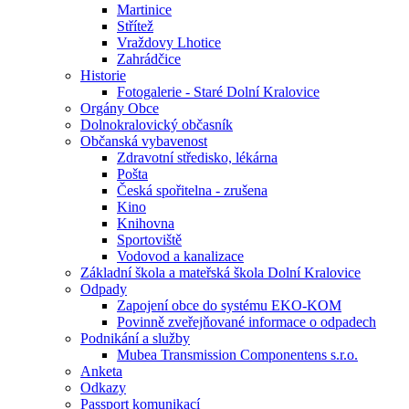
Martinice
Střítež
Vraždovy Lhotice
Zahrádčice
Historie
Fotogalerie - Staré Dolní Kralovice
Orgány Obce
Dolnokralovický občasník
Občanská vybavenost
Zdravotní středisko, lékárna
Pošta
Česká spořitelna - zrušena
Kino
Knihovna
Sportoviště
Vodovod a kanalizace
Základní škola a mateřská škola Dolní Kralovice
Odpady
Zapojení obce do systému EKO-KOM
Povinně zveřejňované informace o odpadech
Podnikání a služby
Mubea Transmission Componentens s.r.o.
Anketa
Odkazy
Passport komunikací