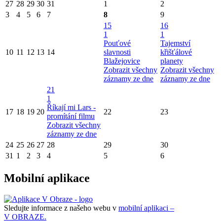
27
28
29
30
31
1
2
3
4
5
6
7
8
9
15
16
1
1
Pouťové
Tajemství
10
11
12
13
14
slavnosti
křišťálové
Blažejovice
planety
Zobrazit všechny
Zobrazit všechny
záznamy ze dne
záznamy ze dne
21
1
Říkají mi Lars -
17
18
19
20
22
23
promítání filmu
Zobrazit všechny
záznamy ze dne
24
25
26
27
28
29
30
31
1
2
3
4
5
6
Mobilní aplikace
Sledujte informace z našeho webu v
mobilní aplikaci –
V OBRAZE.