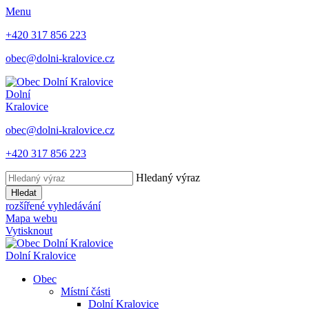
Menu
+420 317 856 223
obec@dolni-kralovice.cz
Dolní
Kralovice
obec@dolni-kralovice.cz
+420 317 856 223
Hledaný výraz
Hledat
rozšířené vyhledávání
Mapa webu
Vytisknout
Dolní Kralovice
Obec
Místní části
Dolní Kralovice