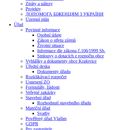
Ztráty a nálezy
Projekty
ДОПОМОГА БІЖЕНЦЯМ З УКРАЇНИ
Územní plán
Úřad
Povinné informace
Osobní údaje
Zákon o střetu zájmů
Životní situace
Informace dle zákona č.106⁄1999 Sb.
Smlouvy o dotacích z rozpočtu obce
Vyhlášky a dokumenty obce Kralovice
Úřední deska
Dokumenty úřadu
Rozklikávací rozpočet
Usnesení ZO
Formuláře, žádosti
Veřejné zakázky
Stavební úřad
Rozhodnutí stavebního úřadu
Matriční úřad
Svatby
Pověřený úřad Vlašim
GDPR
Pro zastupitele