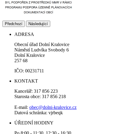
Předchozí
Následující
ADRESA
Obecní úřad Dolní Kralovice
Náměstí Ludvíka Svobody 6
Dolní Kralovice
257 68
IČO: 00231711
KONTAKT
Kancelář: 317 856 223
Starosta obce: 317 856 218
E-mail:
obec@dolni-kralovice.cz
Datová schránka: vjrbeqk
ÚŘEDNÍ HODINY
Po 8:00 - 11:30, 12:30 - 16:30