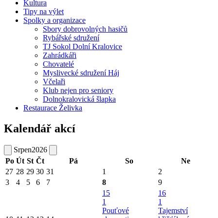
Kultura
Tipy na výlet
Spolky a organizace
Sbory dobrovolných hasičů
Rybářské sdružení
TJ Sokol Dolní Kralovice
Zahrádkáři
Chovatelé
Myslivecké sdružení Háj
Včelaři
Klub nejen pro seniory
Dolnokralovická šlapka
Restaurace Želivka
Kalendář akcí
Srpen
2026
Po
Út
St
Čt
Pá
So
Ne
27
28
29
30
31
1
2
3
4
5
6
7
8
9
15
16
1
1
Pouťové
Tajemství