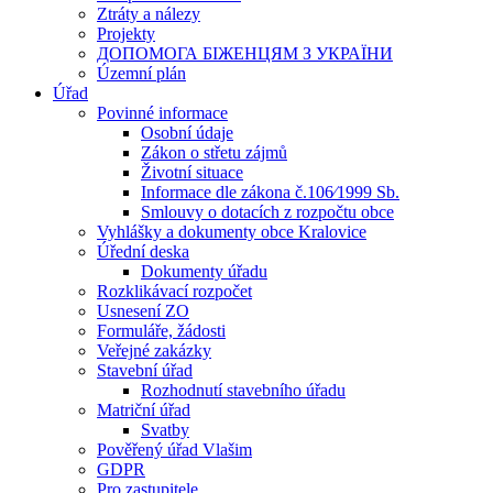
Ztráty a nálezy
Projekty
ДОПОМОГА БІЖЕНЦЯМ З УКРАЇНИ
Územní plán
Úřad
Povinné informace
Osobní údaje
Zákon o střetu zájmů
Životní situace
Informace dle zákona č.106⁄1999 Sb.
Smlouvy o dotacích z rozpočtu obce
Vyhlášky a dokumenty obce Kralovice
Úřední deska
Dokumenty úřadu
Rozklikávací rozpočet
Usnesení ZO
Formuláře, žádosti
Veřejné zakázky
Stavební úřad
Rozhodnutí stavebního úřadu
Matriční úřad
Svatby
Pověřený úřad Vlašim
GDPR
Pro zastupitele