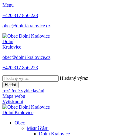
Menu
+420 317 856 223
obec@dolni-kralovice.cz
Dolní
Kralovice
obec@dolni-kralovice.cz
+420 317 856 223
Hledaný výraz
Hledat
rozšířené vyhledávání
Mapa webu
Vytisknout
Dolní Kralovice
Obec
Místní části
Dolní Kralovice