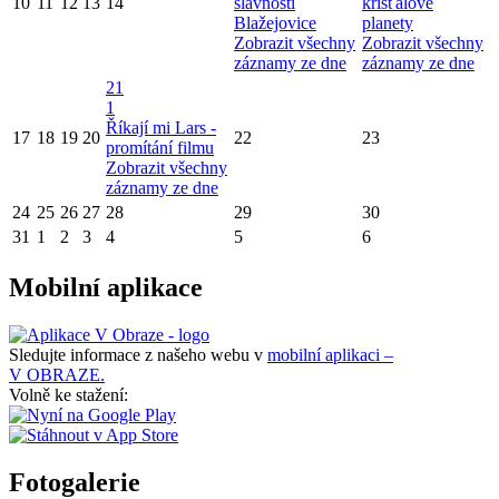
10
11
12
13
14
slavnosti
křišťálové
Blažejovice
planety
Zobrazit všechny
Zobrazit všechny
záznamy ze dne
záznamy ze dne
21
1
Říkají mi Lars -
17
18
19
20
22
23
promítání filmu
Zobrazit všechny
záznamy ze dne
24
25
26
27
28
29
30
31
1
2
3
4
5
6
Mobilní aplikace
Sledujte informace z našeho webu v
mobilní aplikaci –
V OBRAZE.
Volně ke stažení:
Fotogalerie