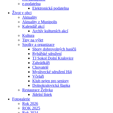
e-podatelna
Elektronická podatelna
Život v obci
Aktuality
Aktuality z Munipolis
Kalendář akcí
Archív kulturních akcí
Kultura
Tipy na výlet
Spolky a organizace
Sbory dobrovolných hasičů
Rybářské sdružení
TJ Sokol Dolní Kralovice
Zahrádkáři
Chovatelé
Myslivecké sdružení Háj
Včelaři
Klub nejen pro seniory
Dolnokralovická šlapka
Restaurace Želivka
Jídelní lístek
Fotogalerie
Rok 2026
ROK 2025
Rok 2024