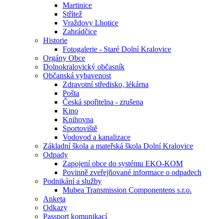
Martinice
Střítež
Vraždovy Lhotice
Zahrádčice
Historie
Fotogalerie - Staré Dolní Kralovice
Orgány Obce
Dolnokralovický občasník
Občanská vybavenost
Zdravotní středisko, lékárna
Pošta
Česká spořitelna - zrušena
Kino
Knihovna
Sportoviště
Vodovod a kanalizace
Základní škola a mateřská škola Dolní Kralovice
Odpady
Zapojení obce do systému EKO-KOM
Povinně zveřejňované informace o odpadech
Podnikání a služby
Mubea Transmission Componentens s.r.o.
Anketa
Odkazy
Passport komunikací