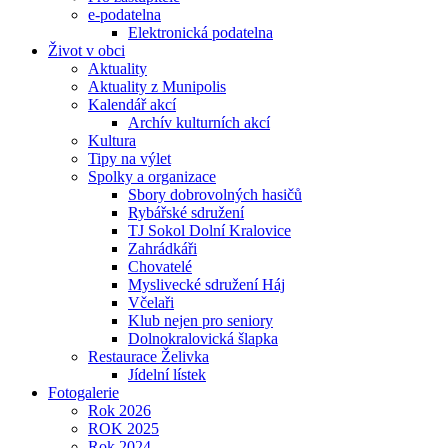
e-podatelna
Elektronická podatelna
Život v obci
Aktuality
Aktuality z Munipolis
Kalendář akcí
Archív kulturních akcí
Kultura
Tipy na výlet
Spolky a organizace
Sbory dobrovolných hasičů
Rybářské sdružení
TJ Sokol Dolní Kralovice
Zahrádkáři
Chovatelé
Myslivecké sdružení Háj
Včelaři
Klub nejen pro seniory
Dolnokralovická šlapka
Restaurace Želivka
Jídelní lístek
Fotogalerie
Rok 2026
ROK 2025
Rok 2024