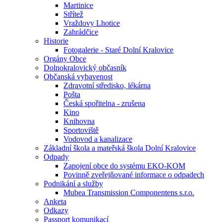
Martinice
Střítež
Vraždovy Lhotice
Zahrádčice
Historie
Fotogalerie - Staré Dolní Kralovice
Orgány Obce
Dolnokralovický občasník
Občanská vybavenost
Zdravotní středisko, lékárna
Pošta
Česká spořitelna - zrušena
Kino
Knihovna
Sportoviště
Vodovod a kanalizace
Základní škola a mateřská škola Dolní Kralovice
Odpady
Zapojení obce do systému EKO-KOM
Povinně zveřejňované informace o odpadech
Podnikání a služby
Mubea Transmission Componentens s.r.o.
Anketa
Odkazy
Passport komunikací