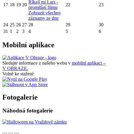
Říkají mi Lars -
17
18
19
20
22
23
promítání filmu
Zobrazit všechny
záznamy ze dne
24
25
26
27
28
29
30
31
1
2
3
4
5
6
Mobilní aplikace
Sledujte informace z našeho webu v
mobilní aplikaci –
V OBRAZE.
Volně ke stažení:
Fotogalerie
Náhodná fotogalerie