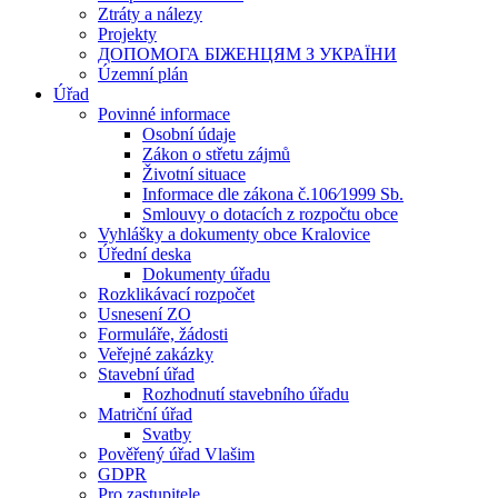
Ztráty a nálezy
Projekty
ДОПОМОГА БІЖЕНЦЯМ З УКРАЇНИ
Územní plán
Úřad
Povinné informace
Osobní údaje
Zákon o střetu zájmů
Životní situace
Informace dle zákona č.106⁄1999 Sb.
Smlouvy o dotacích z rozpočtu obce
Vyhlášky a dokumenty obce Kralovice
Úřední deska
Dokumenty úřadu
Rozklikávací rozpočet
Usnesení ZO
Formuláře, žádosti
Veřejné zakázky
Stavební úřad
Rozhodnutí stavebního úřadu
Matriční úřad
Svatby
Pověřený úřad Vlašim
GDPR
Pro zastupitele