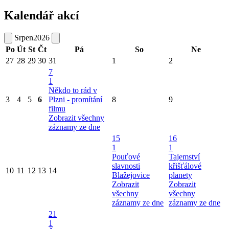
Kalendář akcí
Srpen
2026
Po
Út
St
Čt
Pá
So
Ne
27
28
29
30
31
1
2
7
1
Někdo to rád v
3
4
5
6
Plzni - promítání
8
9
filmu
Zobrazit všechny
záznamy ze dne
15
16
1
1
Pouťové
Tajemství
slavnosti
křišťálové
10
11
12
13
14
Blažejovice
planety
Zobrazit
Zobrazit
všechny
všechny
záznamy ze dne
záznamy ze dne
21
1