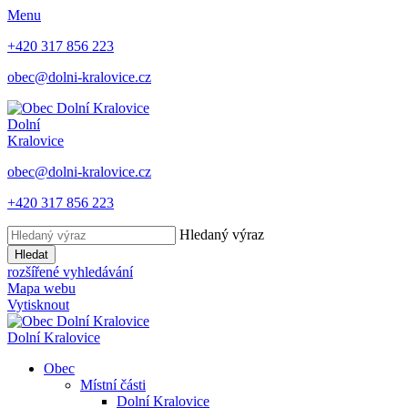
Menu
+420 317 856 223
obec@dolni-kralovice.cz
Dolní
Kralovice
obec@dolni-kralovice.cz
+420 317 856 223
Hledaný výraz
Hledat
rozšířené vyhledávání
Mapa webu
Vytisknout
Dolní Kralovice
Obec
Místní části
Dolní Kralovice