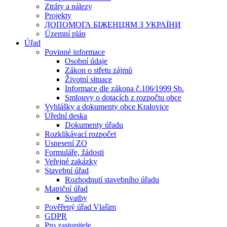
Ztráty a nálezy
Projekty
ДОПОМОГА БІЖЕНЦЯМ З УКРАЇНИ
Územní plán
Úřad
Povinné informace
Osobní údaje
Zákon o střetu zájmů
Životní situace
Informace dle zákona č.106⁄1999 Sb.
Smlouvy o dotacích z rozpočtu obce
Vyhlášky a dokumenty obce Kralovice
Úřední deska
Dokumenty úřadu
Rozklikávací rozpočet
Usnesení ZO
Formuláře, žádosti
Veřejné zakázky
Stavební úřad
Rozhodnutí stavebního úřadu
Matriční úřad
Svatby
Pověřený úřad Vlašim
GDPR
Pro zastupitele