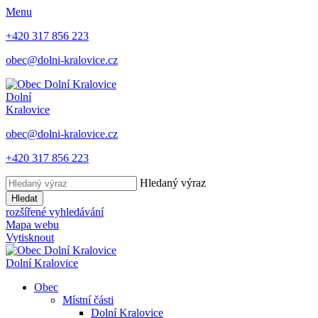
Menu
+420 317 856 223
obec@dolni-kralovice.cz
Dolní
Kralovice
obec@dolni-kralovice.cz
+420 317 856 223
Hledaný výraz
Hledat
rozšířené vyhledávání
Mapa webu
Vytisknout
Dolní Kralovice
Obec
Místní části
Dolní Kralovice