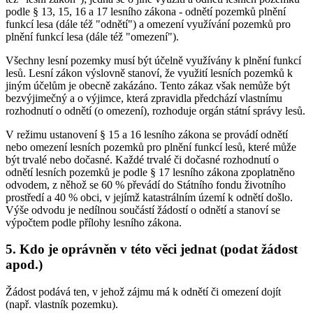
podle § 13, 15, 16 a 17 lesního zákona - odnětí pozemků plnění
funkcí lesa (dále též "odnětí") a omezení využívání pozemků pro
plnění funkcí lesa (dále též "omezení").
Všechny lesní pozemky musí být účelně využívány k plnění funkcí
lesů. Lesní zákon výslovně stanoví, že využití lesních pozemků k
jiným účelům je obecně zakázáno. Tento zákaz však nemůže být
bezvýjimečný a o výjimce, která zpravidla předchází vlastnímu
rozhodnutí o odnětí (o omezení), rozhoduje orgán státní správy lesů.
V režimu ustanovení § 15 a 16 lesního zákona se provádí odnětí
nebo omezení lesních pozemků pro plnění funkcí lesů, které může
být trvalé nebo dočasné. Každé trvalé či dočasné rozhodnutí o
odnětí lesních pozemků je podle § 17 lesního zákona zpoplatněno
odvodem, z něhož se 60 % převádí do Státního fondu životního
prostředí a 40 % obci, v jejímž katastrálním území k odnětí došlo.
Výše odvodu je nedílnou součástí žádostí o odnětí a stanoví se
výpočtem podle přílohy lesního zákona.
5. Kdo je oprávněn v této věci jednat (podat žádost
apod.)
Žádost podává ten, v jehož zájmu má k odnětí či omezení dojít
(např. vlastník pozemku).