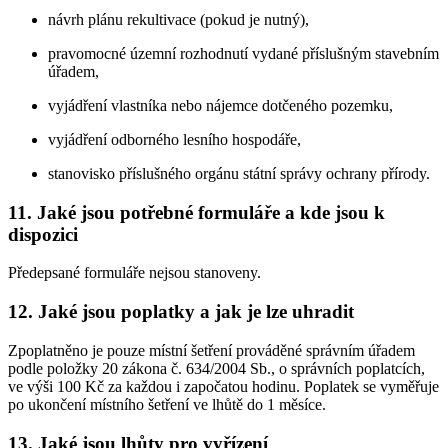
návrh plánu rekultivace (pokud je nutný),
pravomocné územní rozhodnutí vydané příslušným stavebním
úřadem,
vyjádření vlastníka nebo nájemce dotčeného pozemku,
vyjádření odborného lesního hospodáře,
stanovisko příslušného orgánu státní správy ochrany přírody.
11. Jaké jsou potřebné formuláře a kde jsou k
dispozici
Předepsané formuláře nejsou stanoveny.
12. Jaké jsou poplatky a jak je lze uhradit
Zpoplatněno je pouze místní šetření prováděné správním úřadem
podle položky 20 zákona č. 634/2004 Sb., o správních poplatcích,
ve výši 100 Kč za každou i započatou hodinu. Poplatek se vyměřuje
po ukončení místního šetření ve lhůtě do 1 měsíce.
13. Jaké jsou lhůty pro vyřízení