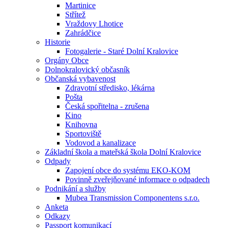
Martinice
Střítež
Vraždovy Lhotice
Zahrádčice
Historie
Fotogalerie - Staré Dolní Kralovice
Orgány Obce
Dolnokralovický občasník
Občanská vybavenost
Zdravotní středisko, lékárna
Pošta
Česká spořitelna - zrušena
Kino
Knihovna
Sportoviště
Vodovod a kanalizace
Základní škola a mateřská škola Dolní Kralovice
Odpady
Zapojení obce do systému EKO-KOM
Povinně zveřejňované informace o odpadech
Podnikání a služby
Mubea Transmission Componentens s.r.o.
Anketa
Odkazy
Passport komunikací