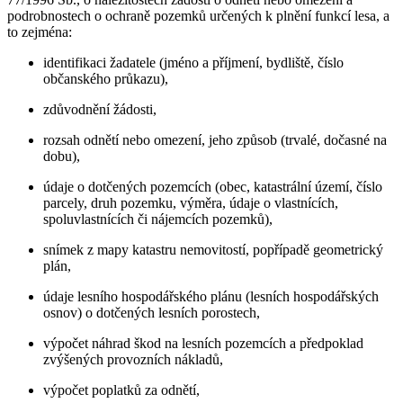
podrobnostech o ochraně pozemků určených k plnění funkcí lesa, a
to zejména:
identifikaci žadatele (jméno a příjmení, bydliště, číslo
občanského průkazu),
zdůvodnění žádosti,
rozsah odnětí nebo omezení, jeho způsob (trvalé, dočasné na
dobu),
údaje o dotčených pozemcích (obec, katastrální území, číslo
parcely, druh pozemku, výměra, údaje o vlastnících,
spoluvlastnících či nájemcích pozemků),
snímek z mapy katastru nemovitostí, popřípadě geometrický
plán,
údaje lesního hospodářského plánu (lesních hospodářských
osnov) o dotčených lesních porostech,
výpočet náhrad škod na lesních pozemcích a předpoklad
zvýšených provozních nákladů,
výpočet poplatků za odnětí,