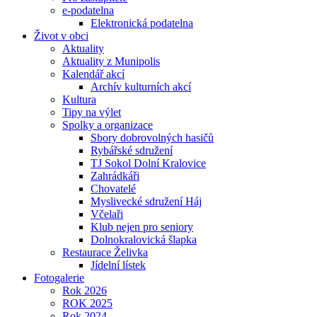
e-podatelna
Elektronická podatelna
Život v obci
Aktuality
Aktuality z Munipolis
Kalendář akcí
Archív kulturních akcí
Kultura
Tipy na výlet
Spolky a organizace
Sbory dobrovolných hasičů
Rybářské sdružení
TJ Sokol Dolní Kralovice
Zahrádkáři
Chovatelé
Myslivecké sdružení Háj
Včelaři
Klub nejen pro seniory
Dolnokralovická šlapka
Restaurace Želivka
Jídelní lístek
Fotogalerie
Rok 2026
ROK 2025
Rok 2024