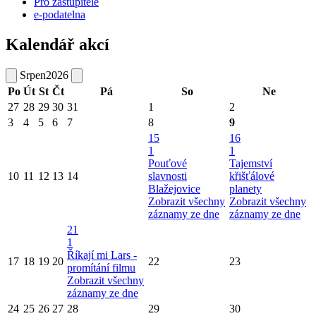
Pro zastupitele
e-podatelna
Kalendář akcí
Srpen
2026
Po
Út
St
Čt
Pá
So
Ne
27
28
29
30
31
1
2
3
4
5
6
7
8
9
15
16
1
1
Pouťové
Tajemství
10
11
12
13
14
slavnosti
křišťálové
Blažejovice
planety
Zobrazit všechny
Zobrazit všechny
záznamy ze dne
záznamy ze dne
21
1
Říkají mi Lars -
17
18
19
20
22
23
promítání filmu
Zobrazit všechny
záznamy ze dne
24
25
26
27
28
29
30