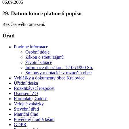
06.09.2005
29. Datum konce platnosti popisu
Bez časového omezení.
Úřad
Povinné informace
Osobní údaje
Zákon o střetu zájmů
Životní situace
Informace dle zákona č.106⁄1999 Sb.
Smlouvy o dotacích z rozpočtu obce
Vyhlášky a dokumenty obce Kralovice
Úřední deska
Rozklikávací rozpočet
Usnesení ZO
Formuláře, žádosti
Veřejné zakázky
Stavební úřad
Matriční úřad
Pověřený úřad Vlašim
GDPR