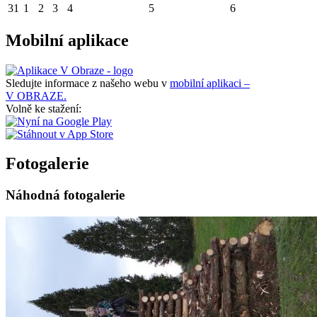
31
1
2
3
4
5
6
Mobilní aplikace
Sledujte informace z našeho webu v
mobilní aplikaci –
V OBRAZE.
Volně ke stažení:
Fotogalerie
Náhodná fotogalerie