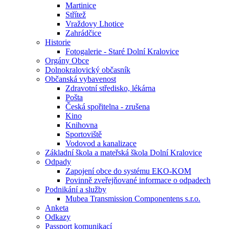
Martinice
Střítež
Vraždovy Lhotice
Zahrádčice
Historie
Fotogalerie - Staré Dolní Kralovice
Orgány Obce
Dolnokralovický občasník
Občanská vybavenost
Zdravotní středisko, lékárna
Pošta
Česká spořitelna - zrušena
Kino
Knihovna
Sportoviště
Vodovod a kanalizace
Základní škola a mateřská škola Dolní Kralovice
Odpady
Zapojení obce do systému EKO-KOM
Povinně zveřejňované informace o odpadech
Podnikání a služby
Mubea Transmission Componentens s.r.o.
Anketa
Odkazy
Passport komunikací