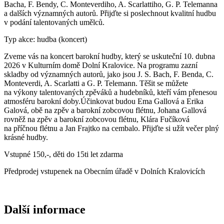
Bacha, F. Bendy, C. Monteverdiho, A. Scarlattiho, G. P. Telemanna
a dalších významných autorů. Přijďte si poslechnout kvalitní hudbu
v podání talentovaných umělců.
Typ akce: hudba (koncert)
Zveme vás na koncert barokní hudby, který se uskuteční 10. dubna
2026 v Kulturním domě Dolní Kralovice. Na programu zazní
skladby od významných autorů, jako jsou J. S. Bach, F. Benda, C.
Monteverdi, A. Scarlatti a G. P. Telemann. Těšit se můžete
na výkony talentovaných zpěváků a hudebníků, kteří vám přenesou
atmosféru barokní doby.Účinkovat budou Ema Gallová a Erika
Galová, obě na zpěv a barokní zobcovou flétnu, Johana Gallová
rovněž na zpěv a barokní zobcovou flétnu, Klára Fučíková
na příčnou flétnu a Jan Frajtko na cembalo. Přijďte si užít večer plný
krásné hudby.
Vstupné 150,-, děti do 15ti let zdarma
Předprodej vstupenek na Obecním úřadě v Dolních Kralovicích
Další informace