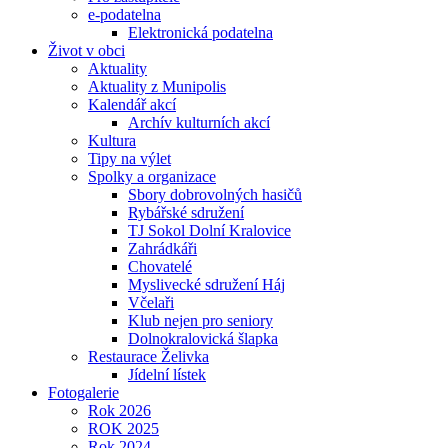
e-podatelna
Elektronická podatelna
Život v obci
Aktuality
Aktuality z Munipolis
Kalendář akcí
Archív kulturních akcí
Kultura
Tipy na výlet
Spolky a organizace
Sbory dobrovolných hasičů
Rybářské sdružení
TJ Sokol Dolní Kralovice
Zahrádkáři
Chovatelé
Myslivecké sdružení Háj
Včelaři
Klub nejen pro seniory
Dolnokralovická šlapka
Restaurace Želivka
Jídelní lístek
Fotogalerie
Rok 2026
ROK 2025
Rok 2024