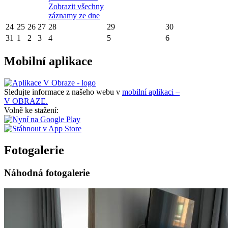
Zobrazit všechny
záznamy ze dne
24
25
26
27
28
29
30
31
1
2
3
4
5
6
Mobilní aplikace
Sledujte informace z našeho webu v
mobilní aplikaci –
V OBRAZE.
Volně ke stažení:
Fotogalerie
Náhodná fotogalerie