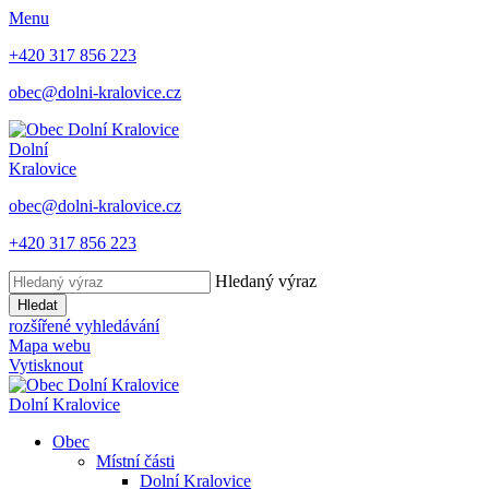
Menu
+420 317 856 223
obec@dolni-kralovice.cz
Dolní
Kralovice
obec@dolni-kralovice.cz
+420 317 856 223
Hledaný výraz
Hledat
rozšířené vyhledávání
Mapa webu
Vytisknout
Dolní Kralovice
Obec
Místní části
Dolní Kralovice