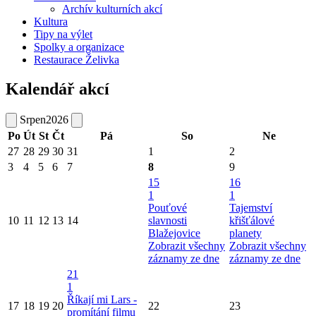
Archív kulturních akcí
Kultura
Tipy na výlet
Spolky a organizace
Restaurace Želivka
Kalendář akcí
Srpen
2026
Po
Út
St
Čt
Pá
So
Ne
27
28
29
30
31
1
2
3
4
5
6
7
8
9
15
16
1
1
Pouťové
Tajemství
10
11
12
13
14
slavnosti
křišťálové
Blažejovice
planety
Zobrazit všechny
Zobrazit všechny
záznamy ze dne
záznamy ze dne
21
1
Říkají mi Lars -
17
18
19
20
22
23
promítání filmu