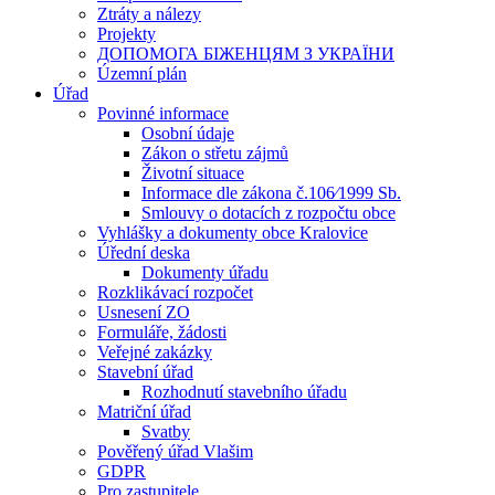
Ztráty a nálezy
Projekty
ДОПОМОГА БІЖЕНЦЯМ З УКРАЇНИ
Územní plán
Úřad
Povinné informace
Osobní údaje
Zákon o střetu zájmů
Životní situace
Informace dle zákona č.106⁄1999 Sb.
Smlouvy o dotacích z rozpočtu obce
Vyhlášky a dokumenty obce Kralovice
Úřední deska
Dokumenty úřadu
Rozklikávací rozpočet
Usnesení ZO
Formuláře, žádosti
Veřejné zakázky
Stavební úřad
Rozhodnutí stavebního úřadu
Matriční úřad
Svatby
Pověřený úřad Vlašim
GDPR
Pro zastupitele