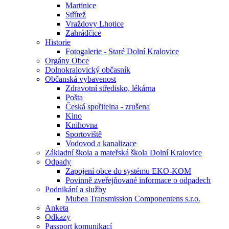
Martinice
Střítež
Vraždovy Lhotice
Zahrádčice
Historie
Fotogalerie - Staré Dolní Kralovice
Orgány Obce
Dolnokralovický občasník
Občanská vybavenost
Zdravotní středisko, lékárna
Pošta
Česká spořitelna - zrušena
Kino
Knihovna
Sportoviště
Vodovod a kanalizace
Základní škola a mateřská škola Dolní Kralovice
Odpady
Zapojení obce do systému EKO-KOM
Povinně zveřejňované informace o odpadech
Podnikání a služby
Mubea Transmission Componentens s.r.o.
Anketa
Odkazy
Passport komunikací