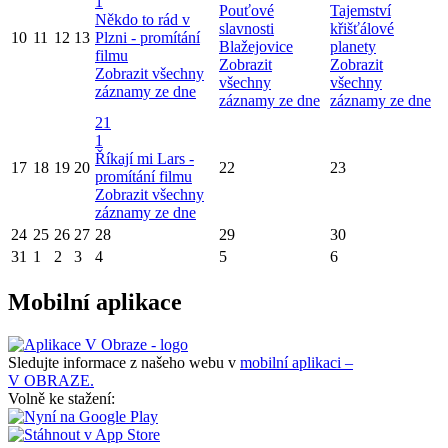
1
Pouťové
Tajemství
Někdo to rád v
slavnosti
křišťálové
10
11
12
13
Plzni - promítání
Blažejovice
planety
filmu
Zobrazit
Zobrazit
Zobrazit všechny
všechny
všechny
záznamy ze dne
záznamy ze dne
záznamy ze dne
21
1
Říkají mi Lars -
17
18
19
20
22
23
promítání filmu
Zobrazit všechny
záznamy ze dne
24
25
26
27
28
29
30
31
1
2
3
4
5
6
Mobilní aplikace
Sledujte informace z našeho webu v
mobilní aplikaci –
V OBRAZE.
Volně ke stažení: