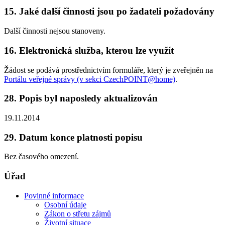
15. Jaké další činnosti jsou po žadateli požadovány
Další činnosti nejsou stanoveny.
16. Elektronická služba, kterou lze využít
Žádost se podává prostřednictvím formuláře, který je zveřejněn na
Portálu veřejné správy (v sekci CzechPOINT@home)
.
28. Popis byl naposledy aktualizován
19.11.2014
29. Datum konce platnosti popisu
Bez časového omezení.
Úřad
Povinné informace
Osobní údaje
Zákon o střetu zájmů
Životní situace