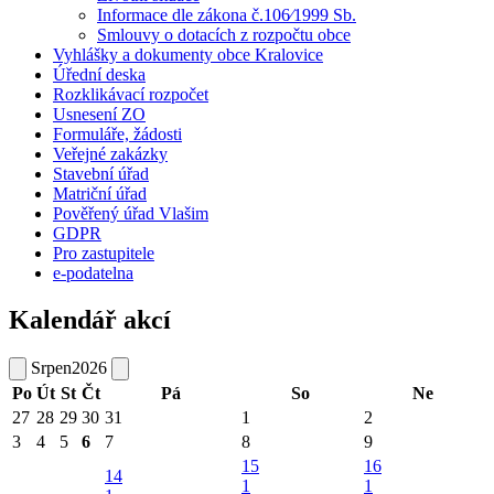
Informace dle zákona č.106⁄1999 Sb.
Smlouvy o dotacích z rozpočtu obce
Vyhlášky a dokumenty obce Kralovice
Úřední deska
Rozklikávací rozpočet
Usnesení ZO
Formuláře, žádosti
Veřejné zakázky
Stavební úřad
Matriční úřad
Pověřený úřad Vlašim
GDPR
Pro zastupitele
e-podatelna
Kalendář akcí
Srpen
2026
Po
Út
St
Čt
Pá
So
Ne
27
28
29
30
31
1
2
3
4
5
6
7
8
9
15
16
14
1
1