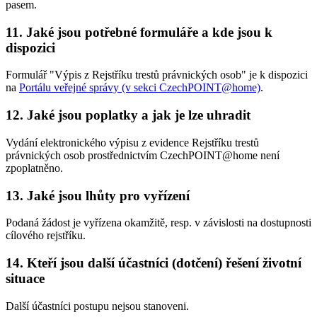
pasem.
11. Jaké jsou potřebné formuláře a kde jsou k
dispozici
Formulář "Výpis z Rejstříku trestů právnických osob" je k dispozici
na
Portálu veřejné správy (v sekci CzechPOINT@home)
.
12. Jaké jsou poplatky a jak je lze uhradit
Vydání elektronického výpisu z evidence Rejstříku trestů
právnických osob prostřednictvím CzechPOINT@home není
zpoplatněno.
13. Jaké jsou lhůty pro vyřízení
Podaná žádost je vyřízena okamžitě, resp. v závislosti na dostupnosti
cílového rejstříku.
14. Kteří jsou další účastníci (dotčení) řešení životní
situace
Další účastníci postupu nejsou stanoveni.