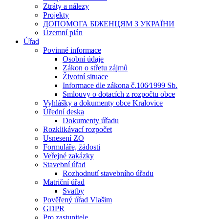
Ztráty a nálezy
Projekty
ДОПОМОГА БІЖЕНЦЯМ З УКРАЇНИ
Územní plán
Úřad
Povinné informace
Osobní údaje
Zákon o střetu zájmů
Životní situace
Informace dle zákona č.106⁄1999 Sb.
Smlouvy o dotacích z rozpočtu obce
Vyhlášky a dokumenty obce Kralovice
Úřední deska
Dokumenty úřadu
Rozklikávací rozpočet
Usnesení ZO
Formuláře, žádosti
Veřejné zakázky
Stavební úřad
Rozhodnutí stavebního úřadu
Matriční úřad
Svatby
Pověřený úřad Vlašim
GDPR
Pro zastupitele