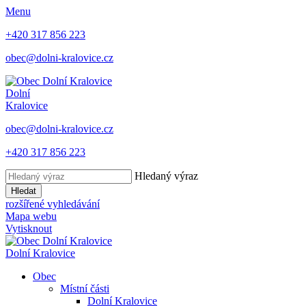
Menu
+420 317 856 223
obec@dolni-kralovice.cz
Dolní
Kralovice
obec@dolni-kralovice.cz
+420 317 856 223
Hledaný výraz
Hledat
rozšířené vyhledávání
Mapa webu
Vytisknout
Dolní Kralovice
Obec
Místní části
Dolní Kralovice