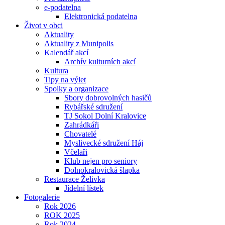
e-podatelna
Elektronická podatelna
Život v obci
Aktuality
Aktuality z Munipolis
Kalendář akcí
Archív kulturních akcí
Kultura
Tipy na výlet
Spolky a organizace
Sbory dobrovolných hasičů
Rybářské sdružení
TJ Sokol Dolní Kralovice
Zahrádkáři
Chovatelé
Myslivecké sdružení Háj
Včelaři
Klub nejen pro seniory
Dolnokralovická šlapka
Restaurace Želivka
Jídelní lístek
Fotogalerie
Rok 2026
ROK 2025
Rok 2024