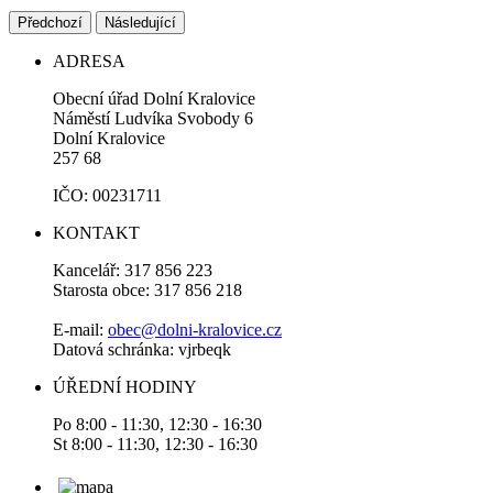
Předchozí
Následující
ADRESA
Obecní úřad Dolní Kralovice
Náměstí Ludvíka Svobody 6
Dolní Kralovice
257 68
IČO: 00231711
KONTAKT
Kancelář: 317 856 223
Starosta obce: 317 856 218
E-mail:
obec@dolni-kralovice.cz
Datová schránka: vjrbeqk
ÚŘEDNÍ HODINY
Po 8:00 - 11:30, 12:30 - 16:30
St 8:00 - 11:30, 12:30 - 16:30