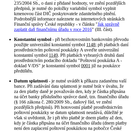
235/2004 Sb., o dani z přidané hodnoty, ve znění pozdějších
předpisů, je nutné do položky variabilní symbol vyplnit
kmenovou část DIČ poskytovatele zdanitelného plnění.
Podrobnější informace naleznete na internetových stránkách
Finanční správy České republiky - v článku "
Jak správně
zaplatit daň finančnímu úřadu v roce 2016
" (III. část).
Konstantní symbol
- při bezhotovostním bankovním převodu
použijte univerzální konstantní symbol
1148
; při platbách daní
prostřednictvím poštovní poukázky A uveďte univerzální
konstantní symbol
1149
. Při platbách vybraných druhů daní
prostřednictvím podacího dokladu "Poštovní poukázka A -
doklad V/DS" je konstantní symbol
0001
již na poukázce
předtištěn.
Datum splatnosti
- je nutné uvádět k příkazu zadanému vaší
bance. Při zadávání data splatnosti je nutné brát v úvahu, že
za den platby daně je považován den, kdy je částka připsána
na účet banky příslušného správce daně, tzn. finančního úřadu
(§ 166 zákona č. 280/2009 Sb., daňový řád, ve znění
pozdějších předpisů). Při hotovostní platbě prostřednictvím
poštovní poukázky se datum splatnosti neudává, důležité je
však si uvědomit, že i při této platbě je dnem platby až den,
kdy je částka připsána na účet finančního úřadu (dnem platby
není den zaplacení poštovní poukázkou na pobočce České