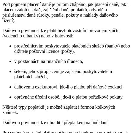
Pod pojmem placení daně je přitom chápáno, jak placení daně, tak i
placení záloh na daň, zajištění daně, poplatků, odvodů a
příslušenství daně (úroky, penále, pokuty a náklady daňového
řízení).
Daňovou povinnost lze platit bezhotovostním převodem z účtu
(vedeného u banky) nebo v hotovosti:
prostřednictvím poskytovatele platebních služeb (banky) nebo
držitele poštovní licence (pošty),
v pokladnách na finančních úřadech,
šekem, jehož proplacení je zajištěno poskytovatelem
platebních služeb,
daňovému exekutorovi, jde-li o platbu při daňové exekuci,
oprávněné úřední osobě, jde-li o platbu pořádkové pokuty.
Některé typy poplatků je možné zaplatit i formou kolkových
známek.
Daňovou povinnost lze uhradit i přeplatkem na jiné dani.
Pro správné odeslání platby poštou nebo bankou je nezbytné zadat: