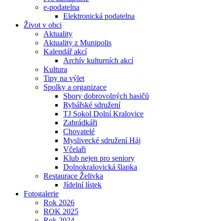
e-podatelna
Elektronická podatelna
Život v obci
Aktuality
Aktuality z Munipolis
Kalendář akcí
Archív kulturních akcí
Kultura
Tipy na výlet
Spolky a organizace
Sbory dobrovolných hasičů
Rybářské sdružení
TJ Sokol Dolní Kralovice
Zahrádkáři
Chovatelé
Myslivecké sdružení Háj
Včelaři
Klub nejen pro seniory
Dolnokralovická šlapka
Restaurace Želivka
Jídelní lístek
Fotogalerie
Rok 2026
ROK 2025
Rok 2024