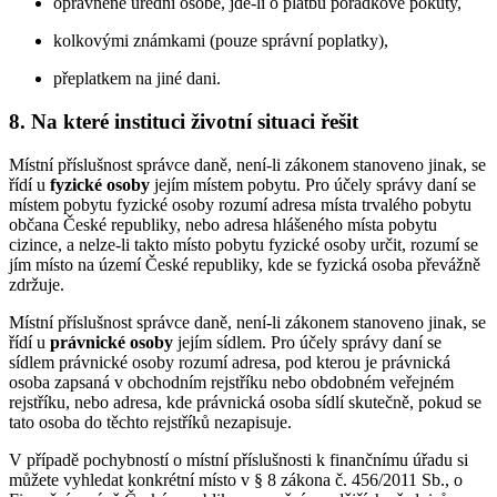
oprávněné úřední osobě, jde-li o platbu pořádkové pokuty,
kolkovými známkami (pouze správní poplatky),
přeplatkem na jiné dani.
8. Na které instituci životní situaci řešit
Místní příslušnost správce daně, není-li zákonem stanoveno jinak, se
řídí u
fyzické osoby
jejím místem pobytu. Pro účely správy daní se
místem pobytu fyzické osoby rozumí adresa místa trvalého pobytu
občana České republiky, nebo adresa hlášeného místa pobytu
cizince, a nelze-li takto místo pobytu fyzické osoby určit, rozumí se
jím místo na území České republiky, kde se fyzická osoba převážně
zdržuje.
Místní příslušnost správce daně, není-li zákonem stanoveno jinak, se
řídí u
právnické osoby
jejím sídlem. Pro účely správy daní se
sídlem právnické osoby rozumí adresa, pod kterou je právnická
osoba zapsaná v obchodním rejstříku nebo obdobném veřejném
rejstříku, nebo adresa, kde právnická osoba sídlí skutečně, pokud se
tato osoba do těchto rejstříků nezapisuje.
V případě pochybností o místní příslušnosti k finančnímu úřadu si
můžete vyhledat konkrétní místo v § 8 zákona č. 456/2011 Sb., o