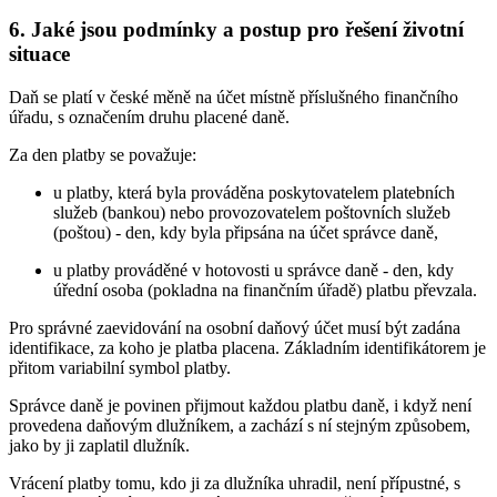
6. Jaké jsou podmínky a postup pro řešení životní
situace
Daň se platí v české měně na účet místně příslušného finančního
úřadu, s označením druhu placené daně.
Za den platby se považuje:
u platby, která byla prováděna poskytovatelem platebních
služeb (bankou) nebo provozovatelem poštovních služeb
(poštou) - den, kdy byla připsána na účet správce daně,
u platby prováděné v hotovosti u správce daně - den, kdy
úřední osoba (pokladna na finančním úřadě) platbu převzala.
Pro správné zaevidování na osobní daňový účet musí být zadána
identifikace, za koho je platba placena. Základním identifikátorem je
přitom variabilní symbol platby.
Správce daně je povinen přijmout každou platbu daně, i když není
provedena daňovým dlužníkem, a zachází s ní stejným způsobem,
jako by ji zaplatil dlužník.
Vrácení platby tomu, kdo ji za dlužníka uhradil, není přípustné, s