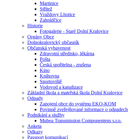
Martinice
Střítež
Vraždovy Lhotice
Zahrádčice
Historie
Fotogalerie - Staré Dolní Kralovice
Orgány Obce
Dolnokralovický občasník
Občanská vybavenost
Zdravotní středisko, lékárna
Pošta
Česká spořitelna - zrušena
Kino
Knihovna
Sportoviště
Vodovod a kanalizace
Základní škola a mateřská škola Dolní Kralovice
Odpady
Zapojení obce do systému EKO-KOM
Povinně zveřejňované informace o odpadech
Podnikání a služby
Mubea Transmission Componentens s.r.o.
Anketa
Odkazy
Passport komunikací