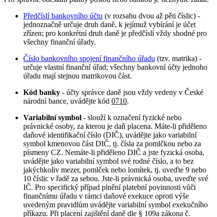
Předčíslí bankovního účtu
(v rozsahu dvou až pěti číslic) -
jednoznačně určuje druh daně, k jejímuž vybírání je účet
zřízen; pro konkrétní druh daně je předčíslí vždy shodné pro
všechny finanční úřady.
Číslo bankovního spojení finančního úřadu
(tzv. matrika) -
určuje vlastní finanční úřad; všechny bankovní účty jednoho
úřadu mají stejnou matrikovou část.
Kód banky
- účty správce daně jsou vždy vedeny v České
národní bance, uvádějte kód
0710
.
Variabilní symbol
- slouží k označení fyzické nebo
právnické osoby, za kterou je daň placena. Máte-li přiděleno
daňové identifikační číslo (DIČ), uvádějte jako variabilní
symbol kmenovou část DIČ, tj. čísla za pomlčkou nebo za
písmeny CZ. Nemáte-li přiděleno DIČ a jste fyzická osoba,
uvádějte jako variabilní symbol své rodné číslo, a to bez
jakýchkoliv mezer, pomlček nebo lomítek, tj. uveďte 9 nebo
10 číslic v řadě za sebou. Jste-li právnická osoba, uveďte své
IČ. Pro specifický případ plnění platební povinnosti vůči
finančnímu úřadu v rámci daňové exekuce oproti výše
uvedeným pravidlům uvádějte variabilní symbol exekučního
příkazu. Při placení zajištění daně dle § 109a zákona č.