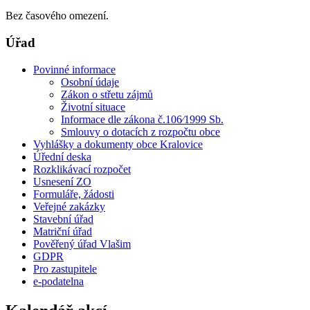
Bez časového omezení.
Úřad
Povinné informace
Osobní údaje
Zákon o střetu zájmů
Životní situace
Informace dle zákona č.106⁄1999 Sb.
Smlouvy o dotacích z rozpočtu obce
Vyhlášky a dokumenty obce Kralovice
Úřední deska
Rozklikávací rozpočet
Usnesení ZO
Formuláře, žádosti
Veřejné zakázky
Stavební úřad
Matriční úřad
Pověřený úřad Vlašim
GDPR
Pro zastupitele
e-podatelna