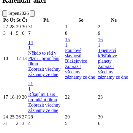
Kalendář akcí
Srpen
2026
Po
Út
St
Čt
Pá
So
Ne
27
28
29
30
31
1
2
3
4
5
6
7
8
9
15
16
14
1
1
1
Pouťové
Tajemství
Někdo to rád v
slavnosti
křišťálové
10
11
12
13
Plzni - promítání
Blažejovice
planety
filmu
Zobrazit
Zobrazit
Zobrazit všechny
všechny
všechny
záznamy ze dne
záznamy ze dne
záznamy ze dne
21
1
Říkají mi Lars -
17
18
19
20
22
23
promítání filmu
Zobrazit všechny
záznamy ze dne
24
25
26
27
28
29
30
31
1
2
3
4
5
6