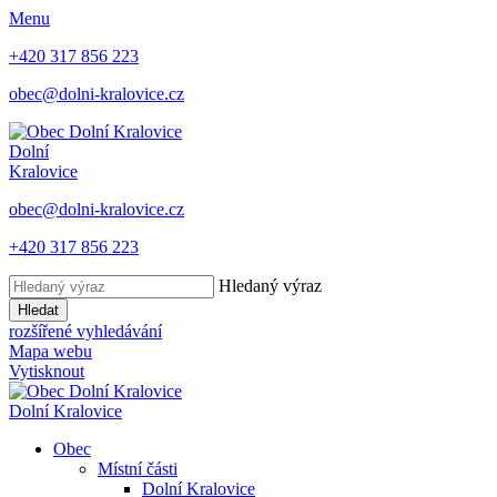
Menu
+420 317 856 223
obec@dolni-kralovice.cz
Dolní
Kralovice
obec@dolni-kralovice.cz
+420 317 856 223
Hledaný výraz
Hledat
rozšířené vyhledávání
Mapa webu
Vytisknout
Dolní Kralovice
Obec
Místní části
Dolní Kralovice