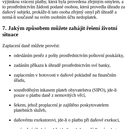
výjimkou vrácení platby, která byla provedena zřejmým omylem, a
to prostřednictvím žádosti podané osobou, která provedla úhradu za
daňový subjekt, prokáže-li tato osoba zřejmý omyl při úhradě a
nemá-li současně na svém osobním účtu nedoplatek.
7. Jakým způsobem můžete zahájit řešení životní
situace
Zaplacení daně můžete provést:
odesláním peněz z pošty prostřednictvím poštovní poukázky,
zadáním příkazu k úhradě prostřednictvím své banky,
zaplacením v hotovosti v daňové pokladně na finančním
úřadu,
soustředěným inkasem plateb obyvatelstva (SIPO), jde-li
pouze o platbu daně z nemovitých věcí,
šekem, jehož proplacení je zajištěno poskytovatelem
platebních služeb,
daňovému exekutorovi, jde-li o platbu při daňové exekuci,