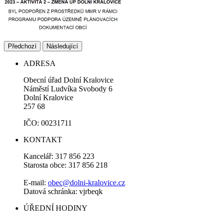
Předchozí
Následující
ADRESA
Obecní úřad Dolní Kralovice
Náměstí Ludvíka Svobody 6
Dolní Kralovice
257 68
IČO: 00231711
KONTAKT
Kancelář: 317 856 223
Starosta obce: 317 856 218
E-mail:
obec@dolni-kralovice.cz
Datová schránka: vjrbeqk
ÚŘEDNÍ HODINY