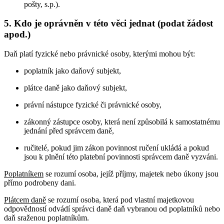
pošty, s.p.).
5. Kdo je oprávněn v této věci jednat (podat žádost
apod.)
Daň platí fyzické nebo právnické osoby, kterými mohou být:
poplatník jako daňový subjekt,
plátce daně jako daňový subjekt,
právní nástupce fyzické či právnické osoby,
zákonný zástupce osoby, která není způsobilá k samostatnému
jednání před správcem daně,
ručitelé, pokud jim zákon povinnost ručení ukládá a pokud
jsou k plnění této platební povinnosti správcem daně vyzváni.
Poplatníkem
se rozumí osoba, jejíž příjmy, majetek nebo úkony jsou
přímo podrobeny dani.
Plátcem daně
se rozumí osoba, která pod vlastní majetkovou
odpovědností odvádí správci daně daň vybranou od poplatníků nebo
daň sraženou poplatníkům.