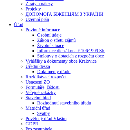
Ztráty a nálezy
Projekty
ДОПОМОГА БІЖЕНЦЯМ З УКРАЇНИ
Územní plán
Úřad
Povinné informace
Osobní údaje
Zákon o střetu zájmů
Životní situace
Informace dle zákona č.106⁄1999 Sb.
Smlouvy o dotacích z rozpočtu obce
Vyhlášky a dokumenty obce Kralovice
Úřední deska
Dokumenty úřadu
Rozklikávací rozpočet
Usnesení ZO
Formuláře, žádosti
Veřejné zakázky
Stavební úřad
Rozhodnutí stavebního úřadu
Matriční úřad
Svatby
Pověřený úřad Vlašim
GDPR
Pro zastupitele