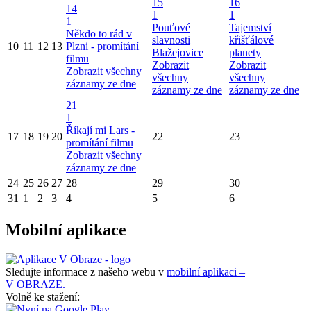
15
16
14
1
1
1
Pouťové
Tajemství
Někdo to rád v
slavnosti
křišťálové
10
11
12
13
Plzni - promítání
Blažejovice
planety
filmu
Zobrazit
Zobrazit
Zobrazit všechny
všechny
všechny
záznamy ze dne
záznamy ze dne
záznamy ze dne
21
1
Říkají mi Lars -
17
18
19
20
22
23
promítání filmu
Zobrazit všechny
záznamy ze dne
24
25
26
27
28
29
30
31
1
2
3
4
5
6
Mobilní aplikace
Sledujte informace z našeho webu v
mobilní aplikaci –
V OBRAZE.
Volně ke stažení: