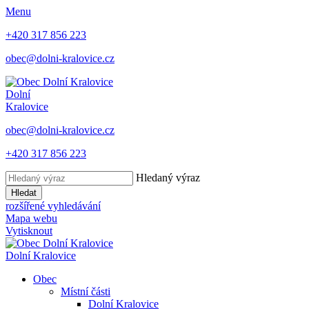
Menu
+420 317 856 223
obec@dolni-kralovice.cz
Dolní
Kralovice
obec@dolni-kralovice.cz
+420 317 856 223
Hledaný výraz
Hledat
rozšířené vyhledávání
Mapa webu
Vytisknout
Dolní Kralovice
Obec
Místní části
Dolní Kralovice