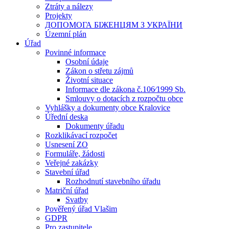
Ztráty a nálezy
Projekty
ДОПОМОГА БІЖЕНЦЯМ З УКРАЇНИ
Územní plán
Úřad
Povinné informace
Osobní údaje
Zákon o střetu zájmů
Životní situace
Informace dle zákona č.106⁄1999 Sb.
Smlouvy o dotacích z rozpočtu obce
Vyhlášky a dokumenty obce Kralovice
Úřední deska
Dokumenty úřadu
Rozklikávací rozpočet
Usnesení ZO
Formuláře, žádosti
Veřejné zakázky
Stavební úřad
Rozhodnutí stavebního úřadu
Matriční úřad
Svatby
Pověřený úřad Vlašim
GDPR
Pro zastupitele