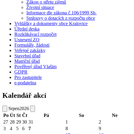
Zákon o střetu zájmů
Životní situace
Informace dle zákona č.106⁄1999 Sb.
Smlouvy o dotacích z rozpočtu obce
Vyhlášky a dokumenty obce Kralovice
Úřední deska
Rozklikávací rozpočet
Usnesení ZO
Formuláře, žádosti
Veřejné zakázky
Stavební úřad
Matriční úřad
Pověřený úřad Vlašim
GDPR
Pro zastupitele
e-podatelna
Kalendář akcí
Srpen
2026
Po
Út
St
Čt
Pá
So
Ne
27
28
29
30
31
1
2
3
4
5
6
7
8
9