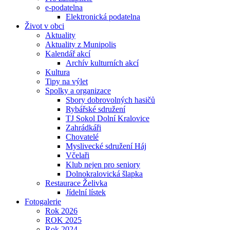
e-podatelna
Elektronická podatelna
Život v obci
Aktuality
Aktuality z Munipolis
Kalendář akcí
Archív kulturních akcí
Kultura
Tipy na výlet
Spolky a organizace
Sbory dobrovolných hasičů
Rybářské sdružení
TJ Sokol Dolní Kralovice
Zahrádkáři
Chovatelé
Myslivecké sdružení Háj
Včelaři
Klub nejen pro seniory
Dolnokralovická šlapka
Restaurace Želivka
Jídelní lístek
Fotogalerie
Rok 2026
ROK 2025
Rok 2024