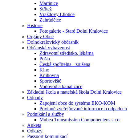
Martinice
Střítež
Vraždovy Lhotice
Zahrádčice
Historie
Fotogalerie - Staré Dolní Kralovice
Orgány Obce
Dolnokralovický občasník
Občanská vybavenost
Zdravotní středisko, lékárna
Pošta
Česká spořitelna - zrušena
Kino
Knihovna
Sportoviště
Vodovod a kanalizace
Základní škola a mateřská škola Dolní Kralovice
Odpady
Zapojení obce do systému EKO-KOM
Povinně zveřejňované informace o odpadech
Podnikání a služby
Mubea Transmission Componentens s.r.o.
Anketa
Odkazy
Passport komunikací