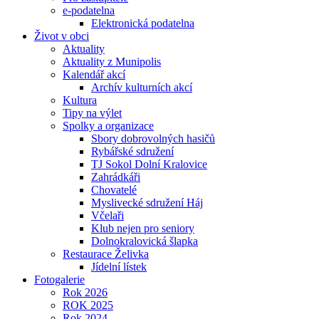
e-podatelna
Elektronická podatelna
Život v obci
Aktuality
Aktuality z Munipolis
Kalendář akcí
Archív kulturních akcí
Kultura
Tipy na výlet
Spolky a organizace
Sbory dobrovolných hasičů
Rybářské sdružení
TJ Sokol Dolní Kralovice
Zahrádkáři
Chovatelé
Myslivecké sdružení Háj
Včelaři
Klub nejen pro seniory
Dolnokralovická šlapka
Restaurace Želivka
Jídelní lístek
Fotogalerie
Rok 2026
ROK 2025
Rok 2024