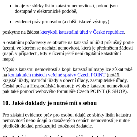
údaje ze sbírky listin katastru nemovitostí, pokud jsou
dostupné v elektronické podobě,
evidenci práv pro osobu (a další tiskové výstupy)
poskytne na žádost
kterýkoli katastrální úřad v České republice
.
S ostatními požadavky se obraťte na katastrální úřad příslušný podle
území, ve kterém se nachází nemovitost, která je předmětem žádosti
(např. v případech, kdy v území ještě není digitální katastrální
mapa).
Výpis z katastru nemovitostí a kopii katastrální mapy lze získat také
na
kontaktních místech veřejné správy Czech POINT
(notáři,
krajské úřady, matriční úřady a obecní úřady, zastupitelské úřady,
Česká pošta a Hospodářská komora); výpis z katastru nemovitostí
pak také pomocí webového formuláře Czech POINT (E-SHOP).
10. Jaké doklady je nutné mít s sebou
Pro získání evidence práv pro osobu, údajů ze sbírky listin katastru
nemovitostí nebo údajů o dosažených cenách nemovitostí je nutné
předložit doklad prokazující totožnost žadatele.