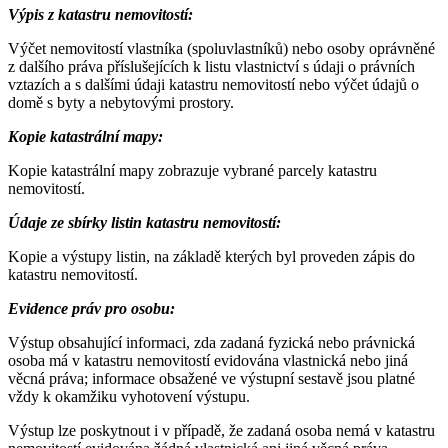
Výpis z katastru nemovitostí:
Výčet nemovitostí vlastníka (spoluvlastníků) nebo osoby oprávněné
z dalšího práva příslušejících k listu vlastnictví s údaji o právních
vztazích a s dalšími údaji katastru nemovitostí nebo výčet údajů o
domě s byty a nebytovými prostory.
Kopie katastrální mapy:
Kopie katastrální mapy zobrazuje vybrané parcely katastru
nemovitostí.
Údaje ze sbírky listin katastru nemovitostí:
Kopie a výstupy listin, na základě kterých byl proveden zápis do
katastru nemovitostí.
Evidence práv pro osobu:
Výstup obsahující informaci, zda zadaná fyzická nebo právnická
osoba má v katastru nemovitostí evidována vlastnická nebo jiná
věcná práva; informace obsažené ve výstupní sestavě jsou platné
vždy k okamžiku vyhotovení výstupu.
Výstup lze poskytnout i v případě, že zadaná osoba nemá v katastru