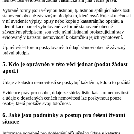
nemovitostí evidována žádná vlastnická ani jiná věcná práva.
Vybrané formy jsou veřejnou listinou, tj. listinou splňující náležitosti
stanovené obecně závazným předpisem, která osvědčuje skutečnosti
v ní uvedené; výpisy, opisy nebo kopie z katastrálního operátu a
identifikace parcel vyhotovené ve formě stanovené obecně
závazným předpisem jsou veřejnými listinami prokazujícími stav
evidovaný v katastru nemovitostí k okamžiku jejich vyhotovení.
Úplný výčet forem poskytovaných údajů stanoví obecně závazný
právní předpis.
5. Kdo je oprávněn v této věci jednat (podat žádost
apod.)
Údaje z katastru nemovitostí se poskytují každému, kdo o to požádá.
Evidence práv pro osobu, údaje ze sbírky listin katastru nemovitostí
a údaje o dosažených cenách nemovitostí lze poskytnout pouze
osobě, která prokáže svoji totožnost.
6. Jaké jsou podmínky a postup pro řešení životní
situace
Informace potřebné pro dohledání příslušného údaje v katastru