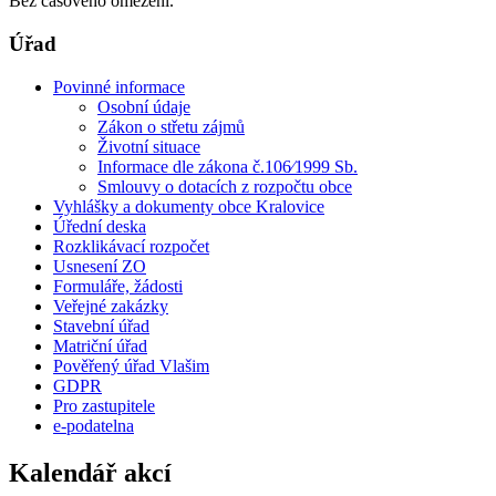
Bez časového omezení.
Úřad
Povinné informace
Osobní údaje
Zákon o střetu zájmů
Životní situace
Informace dle zákona č.106⁄1999 Sb.
Smlouvy o dotacích z rozpočtu obce
Vyhlášky a dokumenty obce Kralovice
Úřední deska
Rozklikávací rozpočet
Usnesení ZO
Formuláře, žádosti
Veřejné zakázky
Stavební úřad
Matriční úřad
Pověřený úřad Vlašim
GDPR
Pro zastupitele
e-podatelna
Kalendář akcí