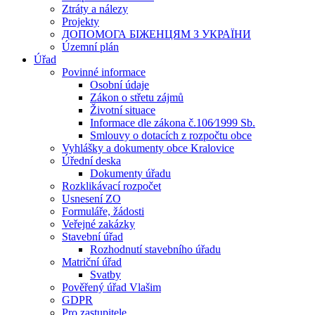
Ztráty a nálezy
Projekty
ДОПОМОГА БІЖЕНЦЯМ З УКРАЇНИ
Územní plán
Úřad
Povinné informace
Osobní údaje
Zákon o střetu zájmů
Životní situace
Informace dle zákona č.106⁄1999 Sb.
Smlouvy o dotacích z rozpočtu obce
Vyhlášky a dokumenty obce Kralovice
Úřední deska
Dokumenty úřadu
Rozklikávací rozpočet
Usnesení ZO
Formuláře, žádosti
Veřejné zakázky
Stavební úřad
Rozhodnutí stavebního úřadu
Matriční úřad
Svatby
Pověřený úřad Vlašim
GDPR
Pro zastupitele