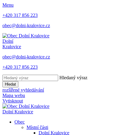
Menu
+420 317 856 223
obec@dolni-kralovice.cz
Dolní
Kralovice
obec@dolni-kralovice.cz
+420 317 856 223
Hledaný výraz
Hledat
rozšířené vyhledávání
Mapa webu
Vytisknout
Dolní Kralovice
Obec
Místní části
Dolní Kralovice