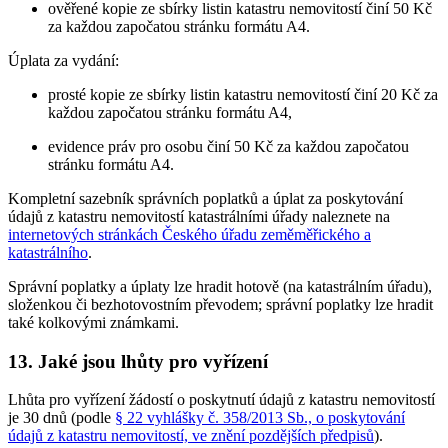
ověřené kopie ze sbírky listin katastru nemovitostí činí 50 Kč
za každou započatou stránku formátu A4.
Úplata za vydání:
prosté kopie ze sbírky listin katastru nemovitostí činí 20 Kč za
každou započatou stránku formátu A4,
evidence práv pro osobu činí 50 Kč za každou započatou
stránku formátu A4.
Kompletní sazebník správních poplatků a úplat za poskytování
údajů z katastru nemovitostí katastrálními úřady naleznete na
internetových stránkách Českého úřadu zeměměřického a
katastrálního
.
Správní poplatky a úplaty lze hradit hotově (na katastrálním úřadu),
složenkou či bezhotovostním převodem; správní poplatky lze hradit
také kolkovými známkami.
13. Jaké jsou lhůty pro vyřízení
Lhůta pro vyřízení žádostí o poskytnutí údajů z katastru nemovitostí
je 30 dnů (podle
§ 22 vyhlášky č. 358/2013 Sb., o poskytování
údajů z katastru nemovitostí, ve znění pozdějších předpisů
).