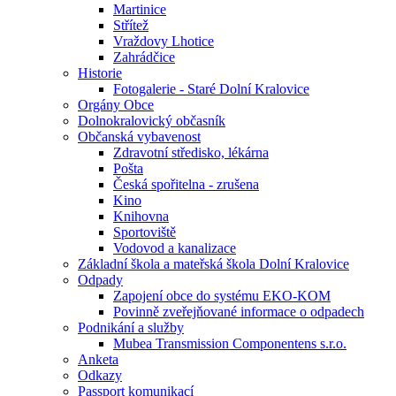
Martinice
Střítež
Vraždovy Lhotice
Zahrádčice
Historie
Fotogalerie - Staré Dolní Kralovice
Orgány Obce
Dolnokralovický občasník
Občanská vybavenost
Zdravotní středisko, lékárna
Pošta
Česká spořitelna - zrušena
Kino
Knihovna
Sportoviště
Vodovod a kanalizace
Základní škola a mateřská škola Dolní Kralovice
Odpady
Zapojení obce do systému EKO-KOM
Povinně zveřejňované informace o odpadech
Podnikání a služby
Mubea Transmission Componentens s.r.o.
Anketa
Odkazy
Passport komunikací