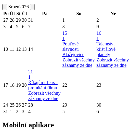
Srpen
2026
Po
Út
St
Čt
Pá
So
Ne
27
28
29
30
31
1
2
3
4
5
6
7
8
9
15
16
1
1
Pouťové
Tajemství
10
11
12
13
14
slavnosti
křišťálové
Blažejovice
planety
Zobrazit všechny
Zobrazit všechny
záznamy ze dne
záznamy ze dne
21
1
Říkají mi Lars -
17
18
19
20
22
23
promítání filmu
Zobrazit všechny
záznamy ze dne
24
25
26
27
28
29
30
31
1
2
3
4
5
6
Mobilní aplikace