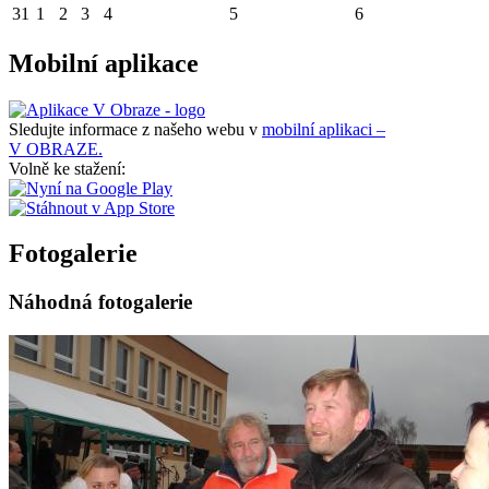
31
1
2
3
4
5
6
Mobilní aplikace
Sledujte informace z našeho webu v
mobilní aplikaci –
V OBRAZE.
Volně ke stažení:
Fotogalerie
Náhodná fotogalerie