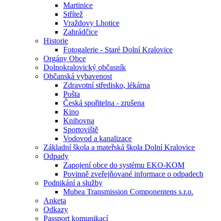
Martinice
Střítež
Vraždovy Lhotice
Zahrádčice
Historie
Fotogalerie - Staré Dolní Kralovice
Orgány Obce
Dolnokralovický občasník
Občanská vybavenost
Zdravotní středisko, lékárna
Pošta
Česká spořitelna - zrušena
Kino
Knihovna
Sportoviště
Vodovod a kanalizace
Základní škola a mateřská škola Dolní Kralovice
Odpady
Zapojení obce do systému EKO-KOM
Povinně zveřejňované informace o odpadech
Podnikání a služby
Mubea Transmission Componentens s.r.o.
Anketa
Odkazy
Passport komunikací