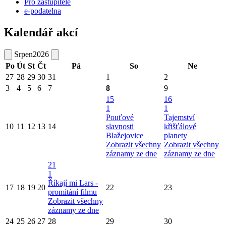
Pro zastupitele
e-podatelna
Kalendář akcí
Srpen
2026
Po
Út
St
Čt
Pá
So
Ne
27
28
29
30
31
1
2
3
4
5
6
7
8
9
15
16
1
1
Pouťové
Tajemství
10
11
12
13
14
slavnosti
křišťálové
Blažejovice
planety
Zobrazit všechny
Zobrazit všechny
záznamy ze dne
záznamy ze dne
21
1
Říkají mi Lars -
17
18
19
20
22
23
promítání filmu
Zobrazit všechny
záznamy ze dne
24
25
26
27
28
29
30