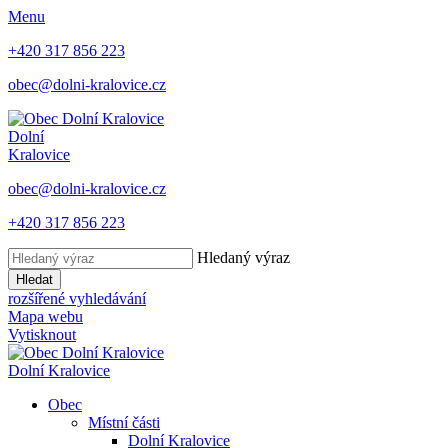
Menu
+420 317 856 223
obec@dolni-kralovice.cz
Dolní
Kralovice
obec@dolni-kralovice.cz
+420 317 856 223
Hledaný výraz
Hledat
rozšířené vyhledávání
Mapa webu
Vytisknout
Dolní Kralovice
Obec
Místní části
Dolní Kralovice