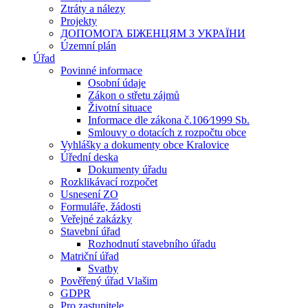
Ztráty a nálezy
Projekty
ДОПОМОГА БІЖЕНЦЯМ З УКРАЇНИ
Územní plán
Úřad
Povinné informace
Osobní údaje
Zákon o střetu zájmů
Životní situace
Informace dle zákona č.106⁄1999 Sb.
Smlouvy o dotacích z rozpočtu obce
Vyhlášky a dokumenty obce Kralovice
Úřední deska
Dokumenty úřadu
Rozklikávací rozpočet
Usnesení ZO
Formuláře, žádosti
Veřejné zakázky
Stavební úřad
Rozhodnutí stavebního úřadu
Matriční úřad
Svatby
Pověřený úřad Vlašim
GDPR
Pro zastupitele