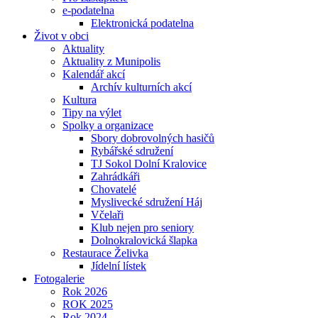
e-podatelna
Elektronická podatelna
Život v obci
Aktuality
Aktuality z Munipolis
Kalendář akcí
Archív kulturních akcí
Kultura
Tipy na výlet
Spolky a organizace
Sbory dobrovolných hasičů
Rybářské sdružení
TJ Sokol Dolní Kralovice
Zahrádkáři
Chovatelé
Myslivecké sdružení Háj
Včelaři
Klub nejen pro seniory
Dolnokralovická šlapka
Restaurace Želivka
Jídelní lístek
Fotogalerie
Rok 2026
ROK 2025
Rok 2024