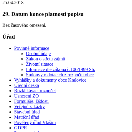
25.04.2018
29. Datum konce platnosti popisu
Bez časového omezení.
Úřad
Povinné informace
Osobní údaje
Zákon o střetu zájmů
Životní situace
Informace dle zákona č.106⁄1999 Sb.
Smlouvy o dotacích z rozpočtu obce
Vyhlášky a dokumenty obce Kralovice
Úřední deska
Rozklikávací rozpočet
Usnesení ZO
Formuláře, žádosti
Veřejné zakázky
Stavební úřad
Matriční úřad
Pověřený úřad Vlašim
GDPR