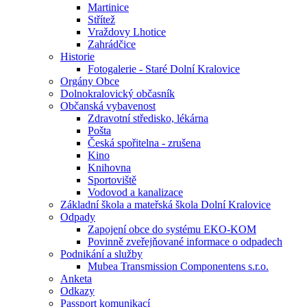
Martinice
Střítež
Vraždovy Lhotice
Zahrádčice
Historie
Fotogalerie - Staré Dolní Kralovice
Orgány Obce
Dolnokralovický občasník
Občanská vybavenost
Zdravotní středisko, lékárna
Pošta
Česká spořitelna - zrušena
Kino
Knihovna
Sportoviště
Vodovod a kanalizace
Základní škola a mateřská škola Dolní Kralovice
Odpady
Zapojení obce do systému EKO-KOM
Povinně zveřejňované informace o odpadech
Podnikání a služby
Mubea Transmission Componentens s.r.o.
Anketa
Odkazy
Passport komunikací