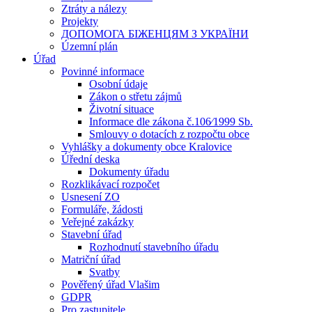
Ztráty a nálezy
Projekty
ДОПОМОГА БІЖЕНЦЯМ З УКРАЇНИ
Územní plán
Úřad
Povinné informace
Osobní údaje
Zákon o střetu zájmů
Životní situace
Informace dle zákona č.106⁄1999 Sb.
Smlouvy o dotacích z rozpočtu obce
Vyhlášky a dokumenty obce Kralovice
Úřední deska
Dokumenty úřadu
Rozklikávací rozpočet
Usnesení ZO
Formuláře, žádosti
Veřejné zakázky
Stavební úřad
Rozhodnutí stavebního úřadu
Matriční úřad
Svatby
Pověřený úřad Vlašim
GDPR
Pro zastupitele