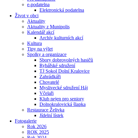
e-podatelna
Elektronická podatelna
Život v obci
Aktuality
Aktuality z Munipolis
Kalendář akcí
Archív kulturních akcí
Kultura
Tipy na výlet
Spolky a organizace
Sbory dobrovolných hasičů
Rybářské sdružení
TJ Sokol Dolní Kralovice
Zahrádkáři
Chovatelé
Myslivecké sdružení Háj
Včelaři
Klub nejen pro seniory
Dolnokralovická šlapka
Restaurace Želivka
Jídelní lístek
Fotogalerie
Rok 2026
ROK 2025
Rok 2024