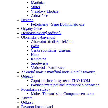
Martinice
Střítež
Vraždovy Lhotice
Zahrádčice
Historie
Fotogalerie - Staré Dolní Kralovice
Orgány Obce
Dolnokralovický občasník
Občanská vybavenost
Zdravotní středisko, lékárna
Pošta
Česká spořitelna - zrušena
Kino
Knihovna
Sportoviště
Vodovod a kanalizace
Základní škola a mateřská škola Dolní Kralovice
Odpady
Zapojení obce do systému EKO-KOM
Povinně zveřejňované informace o odpadech
Podnikání a služby
Mubea Transmission Componentens s.r.o.
Anketa
Odkazy
Passport komunikací