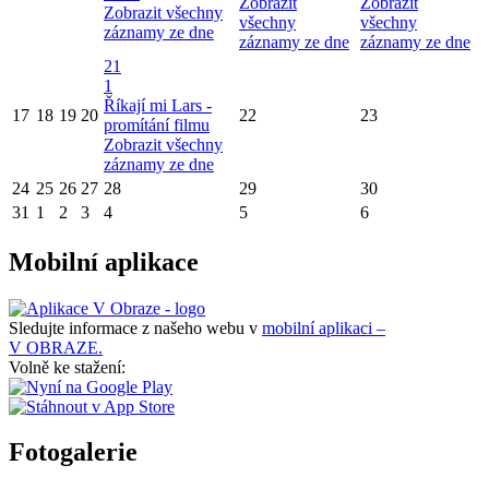
Zobrazit
Zobrazit
Zobrazit všechny
všechny
všechny
záznamy ze dne
záznamy ze dne
záznamy ze dne
21
1
Říkají mi Lars -
17
18
19
20
22
23
promítání filmu
Zobrazit všechny
záznamy ze dne
24
25
26
27
28
29
30
31
1
2
3
4
5
6
Mobilní aplikace
Sledujte informace z našeho webu v
mobilní aplikaci –
V OBRAZE.
Volně ke stažení:
Fotogalerie