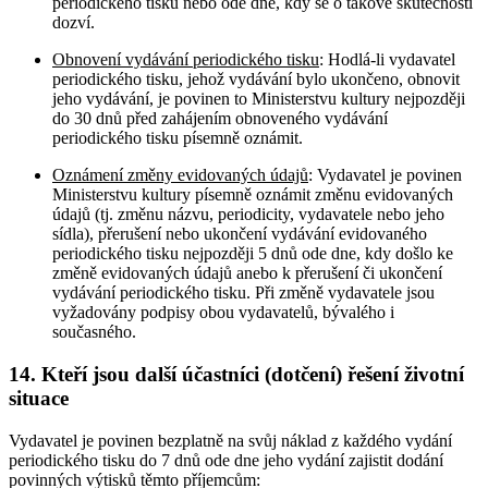
periodického tisku nebo ode dne, kdy se o takové skutečnosti
dozví.
Obnovení vydávání periodického tisku
: Hodlá-li vydavatel
periodického tisku, jehož vydávání bylo ukončeno, obnovit
jeho vydávání, je povinen to Ministerstvu kultury nejpozději
do 30 dnů před zahájením obnoveného vydávání
periodického tisku písemně oznámit.
Oznámení změny evidovaných údajů
: Vydavatel je povinen
Ministerstvu kultury písemně oznámit změnu evidovaných
údajů (tj. změnu názvu, periodicity, vydavatele nebo jeho
sídla), přerušení nebo ukončení vydávání evidovaného
periodického tisku nejpozději 5 dnů ode dne, kdy došlo ke
změně evidovaných údajů anebo k přerušení či ukončení
vydávání periodického tisku. Při změně vydavatele jsou
vyžadovány podpisy obou vydavatelů, bývalého i
současného.
14. Kteří jsou další účastníci (dotčení) řešení životní
situace
Vydavatel je povinen bezplatně na svůj náklad z každého vydání
periodického tisku do 7 dnů ode dne jeho vydání zajistit dodání
povinných výtisků těmto příjemcům: