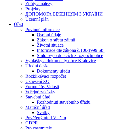
Ztráty a nálezy
Projekty
ДОПОМОГА БІЖЕНЦЯМ З УКРАЇНИ
Územní plán
Úřad
Povinné informace
Osobní údaje
Zákon o střetu zájmů
Životní situace
Informace dle zákona č.106⁄1999 Sb.
Smlouvy o dotacích z rozpočtu obce
Vyhlášky a dokumenty obce Kralovice
Úřední deska
Dokumenty úřadu
Rozklikávací rozpočet
Usnesení ZO
Formuláře, žádosti
Veřejné zakázky
Stavební úřad
Rozhodnutí stavebního úřadu
Matriční úřad
Svatby
Pověřený úřad Vlašim
GDPR
Pro zastupitele