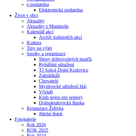
e-podatelna
Elektronická podatelna
Život v obci
Aktuality
Aktuality z Munipolis
Kalendář akcí
Archív kulturních akcí
Kultura
Tipy na výlet
Spolky a organizace
Sbory dobrovolných hasičů
Rybářské sdružení
TJ Sokol Dolní Kralovice
Zahrádkáři
Chovatelé
Myslivecké sdružení Háj
Včelaři
Klub nejen pro seniory
Dolnokralovická šlapka
Restaurace Želivka
Jídelní lístek
Fotogalerie
Rok 2026
ROK 2025
Rok 2024