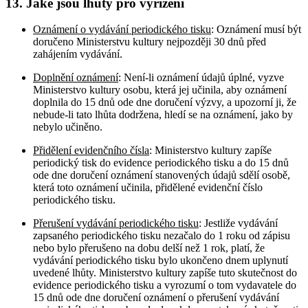
13. Jaké jsou lhůty pro vyřízení
Oznámení o vydávání periodického tisku
: Oznámení musí být
doručeno Ministerstvu kultury nejpozději 30 dnů před
zahájením vydávání.
Doplnění oznámení
: Není-li oznámení údajů úplné, vyzve
Ministerstvo kultury osobu, která jej učinila, aby oznámení
doplnila do 15 dnů ode dne doručení výzvy, a upozorní ji, že
nebude-li tato lhůta dodržena, hledí se na oznámení, jako by
nebylo učiněno.
Přidělení evidenčního čísla
: Ministerstvo kultury zapíše
periodický tisk do evidence periodického tisku a do 15 dnů
ode dne doručení oznámení stanovených údajů sdělí osobě,
která toto oznámení učinila, přidělené evidenční číslo
periodického tisku.
Přerušení vydávání periodického tisku
: Jestliže vydávání
zapsaného periodického tisku nezačalo do 1 roku od zápisu
nebo bylo přerušeno na dobu delší než 1 rok, platí, že
vydávání periodického tisku bylo ukončeno dnem uplynutí
uvedené lhůty. Ministerstvo kultury zapíše tuto skutečnost do
evidence periodického tisku a vyrozumí o tom vydavatele do
15 dnů ode dne doručení oznámení o přerušení vydávání