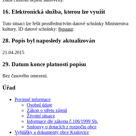
16. Elektronická služba, kterou lze využít
Tuto situaci lze řešit prostřednictvím datové schránky Ministerstva
kultury, ID datové schránky:
8spaaur
.
28. Popis byl naposledy aktualizován
21.04.2015
29. Datum konce platnosti popisu
Bez časového omezení.
Úřad
Povinné informace
Osobní údaje
Zákon o střetu zájmů
Životní situace
Informace dle zákona č.106⁄1999 Sb.
Smlouvy o dotacích z rozpočtu obce
Vyhlášky a dokumenty obce Kralovice