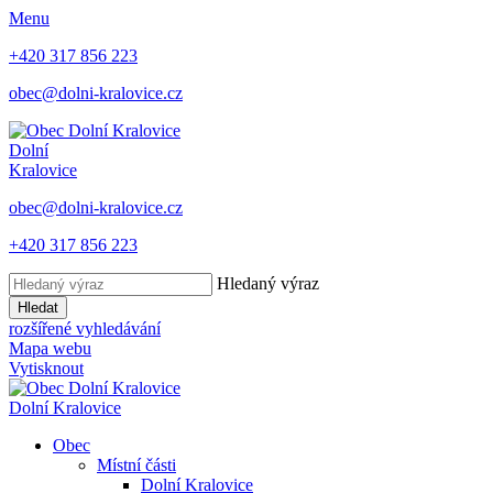
Menu
+420 317 856 223
obec@dolni-kralovice.cz
Dolní
Kralovice
obec@dolni-kralovice.cz
+420 317 856 223
Hledaný výraz
Hledat
rozšířené vyhledávání
Mapa webu
Vytisknout
Dolní Kralovice
Obec
Místní části
Dolní Kralovice