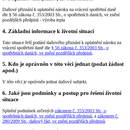
Daňové přiznání k uplatnění nároku na vrácení spotřební daně
dle § 56 zákona č. 353/2003 Sb., o spotřebních daních, ve znění
pozdějších předpisů - výroba tepla
4. Základní informace k životní situaci
Tato situace řeší podání daňového přiznání k uplatnění nároku na
vrácení spotřební daně dle
§ 56 zákona č. 353/2003 Sb., o
spotřebních daních, ve znění pozdějších předpisů
.
5. Kdo je oprávněn v této věci jednat (podat žádost
apod.)
V této věci je oprávněn jednat daňový subjekt.
6. Jaké jsou podmínky a postup pro řešení životní
situace
Splnění podmínek určených
zákonem č. 353/2003 Sb., o
spotřebních daních, ve znění pozdějších předpisů
, a
zákonem č.
280/2009 Sb., daňový řád, ve znění pozdějších předpisů
.