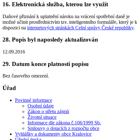
16. Elektronická služba, kterou lze využít
Daňové přiznání k uplatnění nároku na vrácení spotřební daně je
možné učinit prostřednictvím tzv. inteligentního formuláře, který je k
dispozici na
internetových stránkách Celní správy České republiky
.
28. Popis byl naposledy aktualizován
12.09.2016
29. Datum konce platnosti popisu
Bez časového omezení.
Úřad
Povinné informace
Osobní údaje
Zákon o střetu zájmů
Životní situace
Informace dle zákona č.106⁄1999 Sb.
Smlouvy o dotacích z rozpočtu obce
Vyhlášky a dokumenty obce Kralovice
Úřední deska