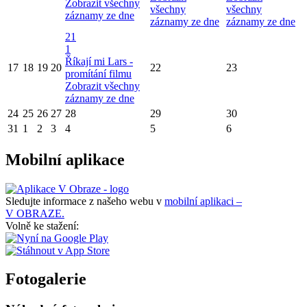
Zobrazit všechny
všechny
všechny
záznamy ze dne
záznamy ze dne
záznamy ze dne
21
1
Říkají mi Lars -
17
18
19
20
22
23
promítání filmu
Zobrazit všechny
záznamy ze dne
24
25
26
27
28
29
30
31
1
2
3
4
5
6
Mobilní aplikace
Sledujte informace z našeho webu v
mobilní aplikaci –
V OBRAZE.
Volně ke stažení:
Fotogalerie