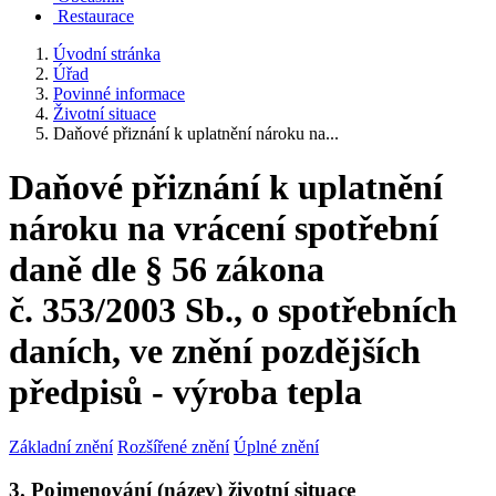
Restaurace
Úvodní stránka
Úřad
Povinné informace
Životní situace
Daňové přiznání k uplatnění nároku na...
Daňové přiznání k uplatnění
nároku na vrácení spotřební
daně dle § 56 zákona
č. 353/2003 Sb., o spotřebních
daních, ve znění pozdějších
předpisů - výroba tepla
Základní znění
Rozšířené znění
Úplné znění
3. Pojmenování (název) životní situace