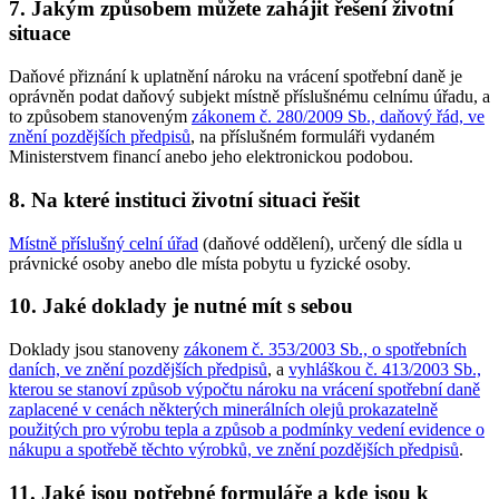
7. Jakým způsobem můžete zahájit řešení životní
situace
Daňové přiznání k uplatnění nároku na vrácení spotřební daně je
oprávněn podat daňový subjekt místně příslušnému celnímu úřadu, a
to způsobem stanoveným
zákonem č. 280/2009 Sb., daňový řád, ve
znění pozdějších předpisů
, na příslušném formuláři vydaném
Ministerstvem financí anebo jeho elektronickou podobou.
8. Na které instituci životní situaci řešit
Místně příslušný celní úřad
(daňové oddělení), určený dle sídla u
právnické osoby anebo dle místa pobytu u fyzické osoby.
10. Jaké doklady je nutné mít s sebou
Doklady jsou stanoveny
zákonem č. 353/2003 Sb., o spotřebních
daních, ve znění pozdějších předpisů
, a
vyhláškou č. 413/2003 Sb.,
kterou se stanoví způsob výpočtu nároku na vrácení spotřební daně
zaplacené v cenách některých minerálních olejů prokazatelně
použitých pro výrobu tepla a způsob a podmínky vedení evidence o
nákupu a spotřebě těchto výrobků, ve znění pozdějších předpisů
.
11. Jaké jsou potřebné formuláře a kde jsou k