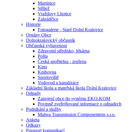
Martinice
Střítež
Vraždovy Lhotice
Zahrádčice
Historie
Fotogalerie - Staré Dolní Kralovice
Orgány Obce
Dolnokralovický občasník
Občanská vybavenost
Zdravotní středisko, lékárna
Pošta
Česká spořitelna - zrušena
Kino
Knihovna
Sportoviště
Vodovod a kanalizace
Základní škola a mateřská škola Dolní Kralovice
Odpady
Zapojení obce do systému EKO-KOM
Povinně zveřejňované informace o odpadech
Podnikání a služby
Mubea Transmission Componentens s.r.o.
Anketa
Odkazy
Passport komunikací