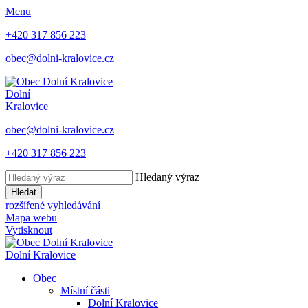
Menu
+420 317 856 223
obec@dolni-kralovice.cz
Dolní
Kralovice
obec@dolni-kralovice.cz
+420 317 856 223
Hledaný výraz
Hledat
rozšířené vyhledávání
Mapa webu
Vytisknout
Dolní Kralovice
Obec
Místní části
Dolní Kralovice