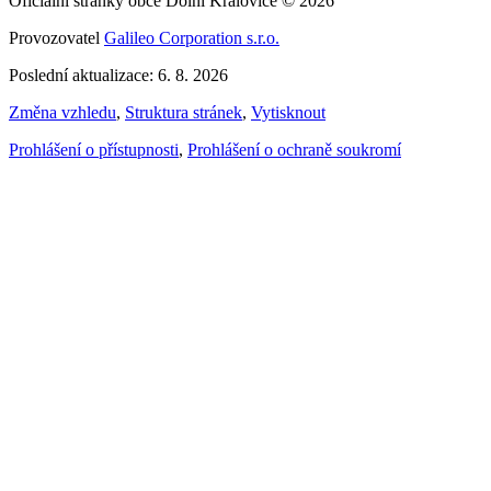
Oficiální stránky obce Dolní Kralovice © 2026
Provozovatel
Galileo Corporation s.r.o.
Poslední aktualizace: 6. 8. 2026
Změna vzhledu
,
Struktura stránek
,
Vytisknout
Prohlášení o přístupnosti
,
Prohlášení o ochraně soukromí