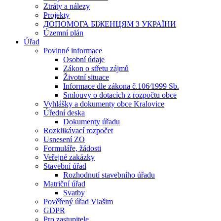
Ztráty a nálezy
Projekty
ДОПОМОГА БІЖЕНЦЯМ З УКРАЇНИ
Územní plán
Úřad
Povinné informace
Osobní údaje
Zákon o střetu zájmů
Životní situace
Informace dle zákona č.106⁄1999 Sb.
Smlouvy o dotacích z rozpočtu obce
Vyhlášky a dokumenty obce Kralovice
Úřední deska
Dokumenty úřadu
Rozklikávací rozpočet
Usnesení ZO
Formuláře, žádosti
Veřejné zakázky
Stavební úřad
Rozhodnutí stavebního úřadu
Matriční úřad
Svatby
Pověřený úřad Vlašim
GDPR
Pro zastupitele