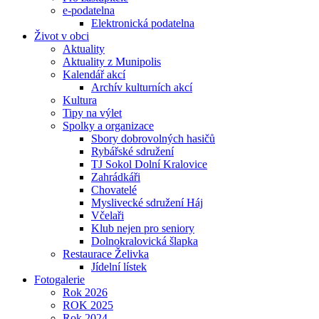
e-podatelna
Elektronická podatelna
Život v obci
Aktuality
Aktuality z Munipolis
Kalendář akcí
Archív kulturních akcí
Kultura
Tipy na výlet
Spolky a organizace
Sbory dobrovolných hasičů
Rybářské sdružení
TJ Sokol Dolní Kralovice
Zahrádkáři
Chovatelé
Myslivecké sdružení Háj
Včelaři
Klub nejen pro seniory
Dolnokralovická šlapka
Restaurace Želivka
Jídelní lístek
Fotogalerie
Rok 2026
ROK 2025
Rok 2024