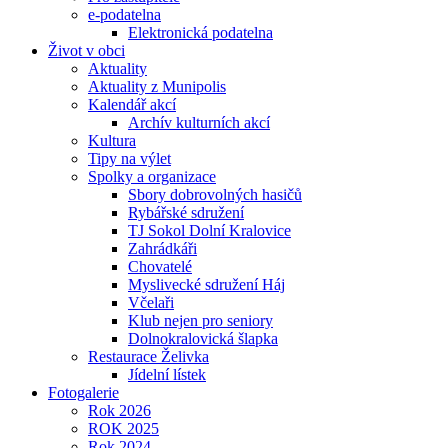
e-podatelna
Elektronická podatelna
Život v obci
Aktuality
Aktuality z Munipolis
Kalendář akcí
Archív kulturních akcí
Kultura
Tipy na výlet
Spolky a organizace
Sbory dobrovolných hasičů
Rybářské sdružení
TJ Sokol Dolní Kralovice
Zahrádkáři
Chovatelé
Myslivecké sdružení Háj
Včelaři
Klub nejen pro seniory
Dolnokralovická šlapka
Restaurace Želivka
Jídelní lístek
Fotogalerie
Rok 2026
ROK 2025
Rok 2024