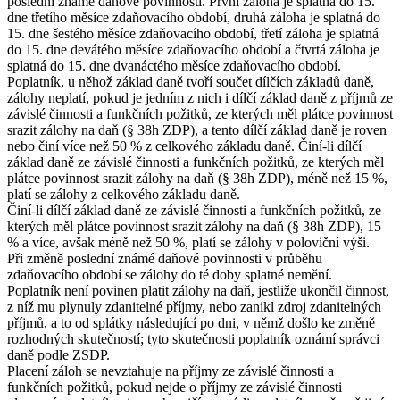
poslední známé daňové povinnosti. První záloha je splatná do 15.
dne třetího měsíce zdaňovacího období, druhá záloha je splatná do
15. dne šestého měsíce zdaňovacího období, třetí záloha je splatná
do 15. dne devátého měsíce zdaňovacího období a čtvrtá záloha je
splatná do 15. dne dvanáctého měsíce zdaňovacího období.
Poplatník, u něhož základ daně tvoří součet dílčích základů daně,
zálohy neplatí, pokud je jedním z nich i dílčí základ daně z příjmů ze
závislé činnosti a funkčních požitků, ze kterých měl plátce povinnost
srazit zálohy na daň (§ 38h ZDP), a tento dílčí základ daně je roven
nebo činí více než 50 % z celkového základu daně. Činí-li dílčí
základ daně ze závislé činnosti a funkčních požitků, ze kterých měl
plátce povinnost srazit zálohy na daň (§ 38h ZDP), méně než 15 %,
platí se zálohy z celkového základu daně.
Činí-li dílčí základ daně ze závislé činnosti a funkčních požitků, ze
kterých měl plátce povinnost srazit zálohy na daň (§ 38h ZDP), 15
% a více, avšak méně než 50 %, platí se zálohy v poloviční výši.
Při změně poslední známé daňové povinnosti v průběhu
zdaňovacího období se zálohy do té doby splatné nemění.
Poplatník není povinen platit zálohy na daň, jestliže ukončil činnost,
z níž mu plynuly zdanitelné příjmy, nebo zanikl zdroj zdanitelných
příjmů, a to od splátky následující po dni, v němž došlo ke změně
rozhodných skutečností; tyto skutečnosti poplatník oznámí správci
daně podle ZSDP.
Placení záloh se nevztahuje na příjmy ze závislé činnosti a
funkčních požitků, pokud nejde o příjmy ze závislé činnosti