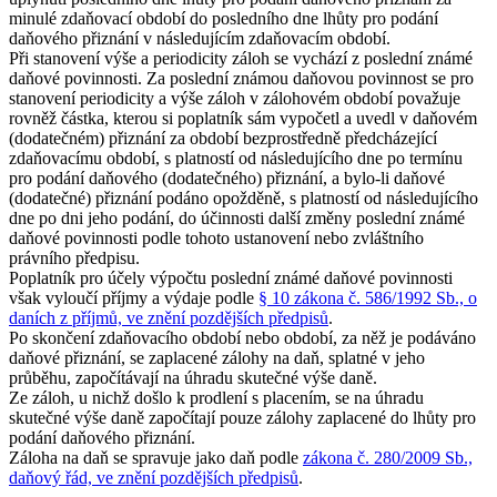
minulé zdaňovací období do posledního dne lhůty pro podání
daňového přiznání v následujícím zdaňovacím období.
Při stanovení výše a periodicity záloh se vychází z poslední známé
daňové povinnosti. Za poslední známou daňovou povinnost se pro
stanovení periodicity a výše záloh v zálohovém období považuje
rovněž částka, kterou si poplatník sám vypočetl a uvedl v daňovém
(dodatečném) přiznání za období bezprostředně předcházející
zdaňovacímu období, s platností od následujícího dne po termínu
pro podání daňového (dodatečného) přiznání, a bylo-li daňové
(dodatečné) přiznání podáno opožděně, s platností od následujícího
dne po dni jeho podání, do účinnosti další změny poslední známé
daňové povinnosti podle tohoto ustanovení nebo zvláštního
právního předpisu.
Poplatník pro účely výpočtu poslední známé daňové povinnosti
však vyloučí příjmy a výdaje podle
§ 10 zákona č. 586/1992 Sb., o
daních z příjmů, ve znění pozdějších předpisů
.
Po skončení zdaňovacího období nebo období, za něž je podáváno
daňové přiznání, se zaplacené zálohy na daň, splatné v jeho
průběhu, započítávají na úhradu skutečné výše daně.
Ze záloh, u nichž došlo k prodlení s placením, se na úhradu
skutečné výše daně započítají pouze zálohy zaplacené do lhůty pro
podání daňového přiznání.
Záloha na daň se spravuje jako daň podle
zákona č. 280/2009 Sb.,
daňový řád, ve znění pozdějších předpisů
.