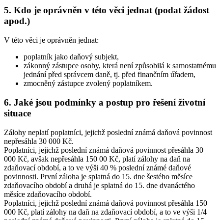
5. Kdo je oprávněn v této věci jednat (podat žádost
apod.)
V této věci je oprávněn jednat:
poplatník jako daňový subjekt,
zákonný zástupce osoby, která není způsobilá k samostatnému
jednání před správcem daně, tj. před finančním úřadem,
zmocněný zástupce zvolený poplatníkem.
6. Jaké jsou podmínky a postup pro řešení životní
situace
Zálohy neplatí poplatníci, jejichž poslední známá daňová povinnost
nepřesáhla 30 000 Kč.
Poplatníci, jejichž poslední známá daňová povinnost přesáhla 30
000 Kč, avšak nepřesáhla 150 00 Kč, platí zálohy na daň na
zdaňovací období, a to ve výši 40 % poslední známé daňové
povinnosti. První záloha je splatná do 15. dne šestého měsíce
zdaňovacího období a druhá je splatná do 15. dne dvanáctého
měsíce zdaňovacího období.
Poplatníci, jejichž poslední známá daňová povinnost přesáhla 150
000 Kč, platí zálohy na daň na zdaňovací období, a to ve výši 1/4