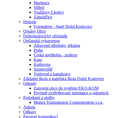
Martinice
Střítež
Vraždovy Lhotice
Zahrádčice
Historie
Fotogalerie - Staré Dolní Kralovice
Orgány Obce
Dolnokralovický občasník
Občanská vybavenost
Zdravotní středisko, lékárna
Pošta
Česká spořitelna - zrušena
Kino
Knihovna
Sportoviště
Vodovod a kanalizace
Základní škola a mateřská škola Dolní Kralovice
Odpady
Zapojení obce do systému EKO-KOM
Povinně zveřejňované informace o odpadech
Podnikání a služby
Mubea Transmission Componentens s.r.o.
Anketa
Odkazy
Passport komunikací