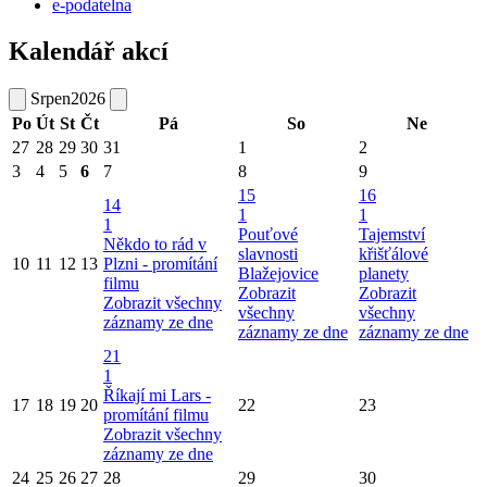
e-podatelna
Kalendář akcí
Srpen
2026
Po
Út
St
Čt
Pá
So
Ne
27
28
29
30
31
1
2
3
4
5
6
7
8
9
15
16
14
1
1
1
Pouťové
Tajemství
Někdo to rád v
slavnosti
křišťálové
10
11
12
13
Plzni - promítání
Blažejovice
planety
filmu
Zobrazit
Zobrazit
Zobrazit všechny
všechny
všechny
záznamy ze dne
záznamy ze dne
záznamy ze dne
21
1
Říkají mi Lars -
17
18
19
20
22
23
promítání filmu
Zobrazit všechny
záznamy ze dne
24
25
26
27
28
29
30