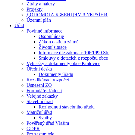
Ztráty a nálezy
Projekty
ДОПОМОГА БІЖЕНЦЯМ З УКРАЇНИ
Územní plán
Úřad
Povinné informace
Osobní údaje
Zákon o střetu zájmů
Životní situace
Informace dle zákona č.106⁄1999 Sb.
Smlouvy o dotacích z rozpočtu obce
Vyhlášky a dokumenty obce Kralovice
Úřední deska
Dokumenty úřadu
Rozklikávací rozpočet
Usnesení ZO
Formuláře, žádosti
Veřejné zakázky
Stavební úřad
Rozhodnutí stavebního úřadu
Matriční úřad
Svatby
Pověřený úřad Vlašim
GDPR
Pro zastupitele