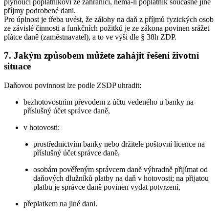
plynoucí poplatníkovi ze zahraničí, nemá-li poplatník současně jiné
příjmy podrobené dani.
Pro úplnost je třeba uvést, že zálohy na daň z příjmů fyzických osob
ze závislé činnosti a funkčních požitků je ze zákona povinen srážet
plátce daně (zaměstnavatel), a to ve výši dle § 38h ZDP.
7. Jakým způsobem můžete zahájit řešení životní
situace
Daňovou povinnost lze podle ZSDP uhradit:
bezhotovostním převodem z účtu vedeného u banky na
příslušný účet správce daně,
v hotovosti:
prostřednictvím banky nebo držitele poštovní licence na
příslušný účet správce daně,
osobám pověřeným správcem daně výhradně přijímat od
daňových dlužníků platby na daň v hotovosti; na přijatou
platbu je správce daně povinen vydat potvrzení,
přeplatkem na jiné dani.