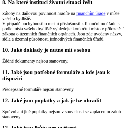
8. Na které instituci životní situaci řešit
Zálohy na daňovou povinnost hradíte na
finančním úřadě
v místě
vašeho bydliště.
V případě pochybností o místní příslušnosti k finančnímu úřadu si
podle místa vašeho bydliště vyhledejte konkrétní místo v příloze č. 1
zákona o územních finančních orgánech. Jsou zde uvedeny názvy,
sídla a územní působnosti jednotlivých finančních úřadů.
10. Jaké doklady je nutné mít s sebou
Žádné dokumenty nejsou stanoveny.
11. Jaké jsou potřebné formuláře a kde jsou k
dispozici
Předepsané formuláře nejsou stanoveny.
12. Jaké jsou poplatky a jak je lze uhradit
Správní ani jiné poplatky nejsou v souvislosti se zaplacením záloh
stanoveny.
13. Jaké jsou lhůty pro vyřízení