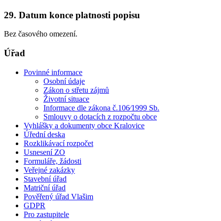
29. Datum konce platnosti popisu
Bez časového omezení.
Úřad
Povinné informace
Osobní údaje
Zákon o střetu zájmů
Životní situace
Informace dle zákona č.106⁄1999 Sb.
Smlouvy o dotacích z rozpočtu obce
Vyhlášky a dokumenty obce Kralovice
Úřední deska
Rozklikávací rozpočet
Usnesení ZO
Formuláře, žádosti
Veřejné zakázky
Stavební úřad
Matriční úřad
Pověřený úřad Vlašim
GDPR
Pro zastupitele