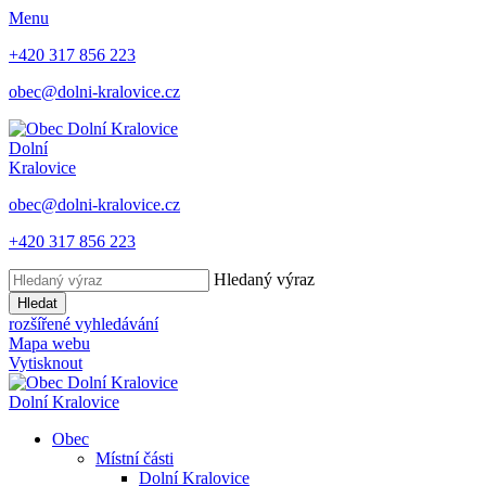
Menu
+420 317 856 223
obec@dolni-kralovice.cz
Dolní
Kralovice
obec@dolni-kralovice.cz
+420 317 856 223
Hledaný výraz
Hledat
rozšířené vyhledávání
Mapa webu
Vytisknout
Dolní Kralovice
Obec
Místní části
Dolní Kralovice