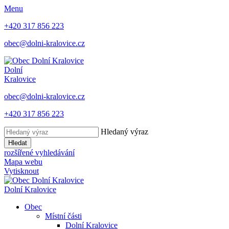
Menu
+420 317 856 223
obec@dolni-kralovice.cz
Dolní
Kralovice
obec@dolni-kralovice.cz
+420 317 856 223
Hledaný výraz
Hledat
rozšířené vyhledávání
Mapa webu
Vytisknout
Dolní Kralovice
Obec
Místní části
Dolní Kralovice