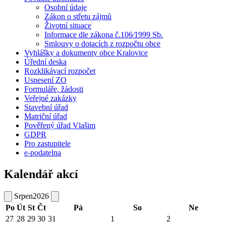
Osobní údaje
Zákon o střetu zájmů
Životní situace
Informace dle zákona č.106⁄1999 Sb.
Smlouvy o dotacích z rozpočtu obce
Vyhlášky a dokumenty obce Kralovice
Úřední deska
Rozklikávací rozpočet
Usnesení ZO
Formuláře, žádosti
Veřejné zakázky
Stavební úřad
Matriční úřad
Pověřený úřad Vlašim
GDPR
Pro zastupitele
e-podatelna
Kalendář akcí
Srpen
2026
Po
Út
St
Čt
Pá
So
Ne
27
28
29
30
31
1
2