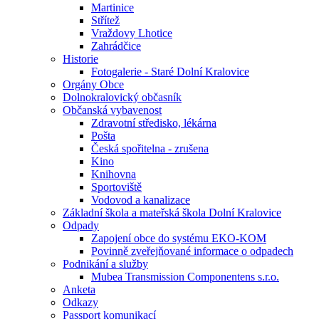
Martinice
Střítež
Vraždovy Lhotice
Zahrádčice
Historie
Fotogalerie - Staré Dolní Kralovice
Orgány Obce
Dolnokralovický občasník
Občanská vybavenost
Zdravotní středisko, lékárna
Pošta
Česká spořitelna - zrušena
Kino
Knihovna
Sportoviště
Vodovod a kanalizace
Základní škola a mateřská škola Dolní Kralovice
Odpady
Zapojení obce do systému EKO-KOM
Povinně zveřejňované informace o odpadech
Podnikání a služby
Mubea Transmission Componentens s.r.o.
Anketa
Odkazy
Passport komunikací