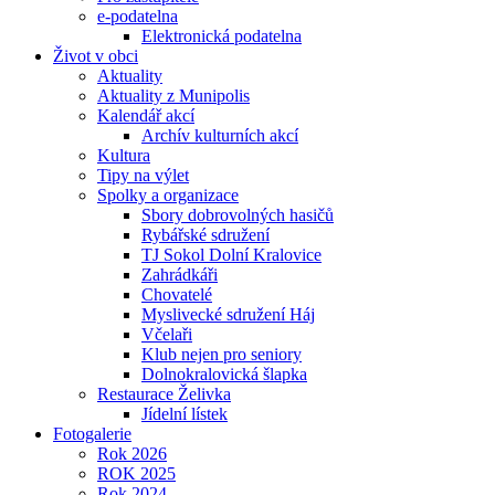
e-podatelna
Elektronická podatelna
Život v obci
Aktuality
Aktuality z Munipolis
Kalendář akcí
Archív kulturních akcí
Kultura
Tipy na výlet
Spolky a organizace
Sbory dobrovolných hasičů
Rybářské sdružení
TJ Sokol Dolní Kralovice
Zahrádkáři
Chovatelé
Myslivecké sdružení Háj
Včelaři
Klub nejen pro seniory
Dolnokralovická šlapka
Restaurace Želivka
Jídelní lístek
Fotogalerie
Rok 2026
ROK 2025
Rok 2024