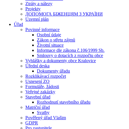
Ztráty a nálezy
Projekty
ДОПОМОГА БІЖЕНЦЯМ З УКРАЇНИ
Územní plán
Úřad
Povinné informace
Osobní údaje
Zákon o střetu zájmů
Životní situace
Informace dle zákona č.106⁄1999 Sb.
Smlouvy o dotacích z rozpočtu obce
Vyhlášky a dokumenty obce Kralovice
Úřední deska
Dokumenty úřadu
Rozklikávací rozpočet
Usnesení ZO
Formuláře, žádosti
Veřejné zakázky
Stavební úřad
Rozhodnutí stavebního úřadu
Matriční úřad
Svatby
Pověřený úřad Vlašim
GDPR
Pro zastupitele