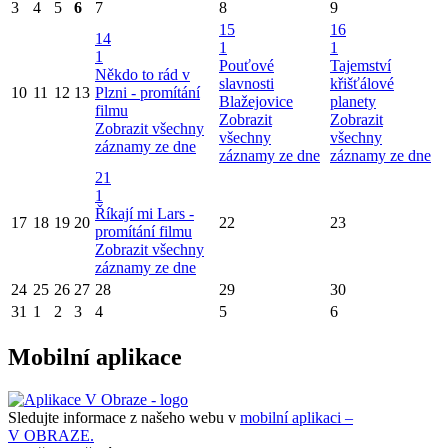
3
4
5
6
7
8
9
15
16
14
1
1
1
Pouťové
Tajemství
Někdo to rád v
slavnosti
křišťálové
10
11
12
13
Plzni - promítání
Blažejovice
planety
filmu
Zobrazit
Zobrazit
Zobrazit všechny
všechny
všechny
záznamy ze dne
záznamy ze dne
záznamy ze dne
21
1
Říkají mi Lars -
17
18
19
20
22
23
promítání filmu
Zobrazit všechny
záznamy ze dne
24
25
26
27
28
29
30
31
1
2
3
4
5
6
Mobilní aplikace
Sledujte informace z našeho webu v
mobilní aplikaci –
V OBRAZE.