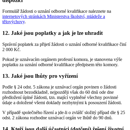
dispozici
Formulář žádosti o uznání odborné kvalifikace naleznete na
internetových stránkách Ministerstva školství, mládeže a
tělovýchovy
.
12. Jaké jsou poplatky a jak je lze uhradit
Správní poplatek za přijetí žádosti o uznání odborné kvalifikace činí
2 000 Kč.
Pokud je uznávacím orgánem profesní komora, je stanovena výše
poplatku za uznání odborné kvalifikace předpisem této komory.
13. Jaké jsou lhůty pro vyřízení
Podle § 24 odst. 5 zákona je uznávací orgán povinen o žádosti
rozhodnout bezodkladně, nejpozději však do 60 dnů ode dne
předložení úplné žádosti, tzn. mající vyplněné všechny povinné
údaje a doložené všemi doklady nezbytnými k posouzení žádosti.
V případě společného řízení a jde-li o zvlášť složitý případ dle § 25
odst. 2 zákona rozhodne uznávací orgán ve lhůtě do 90 dnů.
14. Kteří jsou další účastníci (dotčení) řešení životní