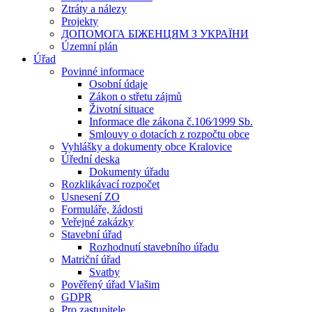
Ztráty a nálezy
Projekty
ДОПОМОГА БІЖЕНЦЯМ З УКРАЇНИ
Územní plán
Úřad
Povinné informace
Osobní údaje
Zákon o střetu zájmů
Životní situace
Informace dle zákona č.106⁄1999 Sb.
Smlouvy o dotacích z rozpočtu obce
Vyhlášky a dokumenty obce Kralovice
Úřední deska
Dokumenty úřadu
Rozklikávací rozpočet
Usnesení ZO
Formuláře, žádosti
Veřejné zakázky
Stavební úřad
Rozhodnutí stavebního úřadu
Matriční úřad
Svatby
Pověřený úřad Vlašim
GDPR
Pro zastupitele