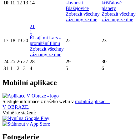
10
11
12
13
14
slavnosti
křišťálové
Blažejovice
planety
Zobrazit všechny
Zobrazit všechny
záznamy ze dne
záznamy ze dne
21
1
Říkají mi Lars -
17
18
19
20
22
23
promítání filmu
Zobrazit všechny
záznamy ze dne
24
25
26
27
28
29
30
31
1
2
3
4
5
6
Mobilní aplikace
Sledujte informace z našeho webu v
mobilní aplikaci –
V OBRAZE.
Volně ke stažení:
Fotogalerie