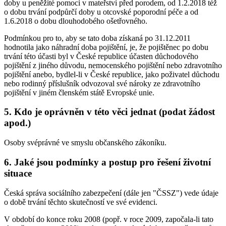
doby u peněžité pomoci v mateřství před porodem, od 1.2.2018 též
o dobu trvání podpůrčí doby u otcovské poporodní péče a od
1.6.2018 o dobu dlouhodobého ošetřovného.
Podmínkou pro to, aby se tato doba získaná po 31.12.2011
hodnotila jako náhradní doba pojištění, je, že pojištěnec po dobu
trvání této účasti byl v České republice účasten důchodového
pojištění z jiného důvodu, nemocenského pojištění nebo zdravotního
pojištění anebo, bydlel-li v České republice, jako poživatel důchodu
nebo rodinný příslušník odvozoval své nároky ze zdravotního
pojištění v jiném členském státě Evropské unie.
5. Kdo je oprávněn v této věci jednat (podat žádost
apod.)
Osoby svéprávné ve smyslu občanského zákoníku.
6. Jaké jsou podmínky a postup pro řešení životní
situace
Česká správa sociálního zabezpečení (dále jen "ČSSZ") vede údaje
o době trvání těchto skutečností ve své evidenci.
V období do konce roku 2008 (popř. v roce 2009, započala-li tato