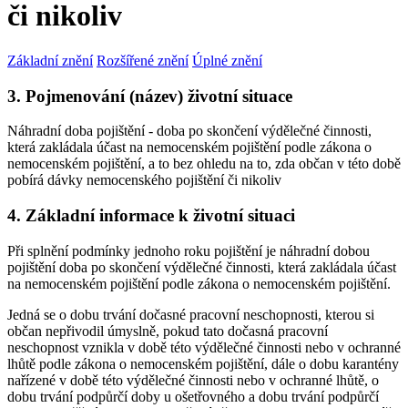
či nikoliv
Základní znění
Rozšířené znění
Úplné znění
3. Pojmenování (název) životní situace
Náhradní doba pojištění - doba po skončení výdělečné činnosti,
která zakládala účast na nemocenském pojištění podle zákona o
nemocenském pojištění, a to bez ohledu na to, zda občan v této době
pobírá dávky nemocenského pojištění či nikoliv
4. Základní informace k životní situaci
Při splnění podmínky jednoho roku pojištění je náhradní dobou
pojištění doba po skončení výdělečné činnosti, která zakládala účast
na nemocenském pojištění podle zákona o nemocenském pojištění.
Jedná se o dobu trvání dočasné pracovní neschopnosti, kterou si
občan nepřivodil úmyslně, pokud tato dočasná pracovní
neschopnost vznikla v době této výdělečné činnosti nebo v ochranné
lhůtě podle zákona o nemocenském pojištění, dále o dobu karantény
nařízené v době této výdělečné činnosti nebo v ochranné lhůtě, o
dobu trvání podpůrčí doby u ošetřovného a dobu trvání podpůrčí