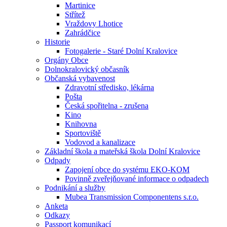
Martinice
Střítež
Vraždovy Lhotice
Zahrádčice
Historie
Fotogalerie - Staré Dolní Kralovice
Orgány Obce
Dolnokralovický občasník
Občanská vybavenost
Zdravotní středisko, lékárna
Pošta
Česká spořitelna - zrušena
Kino
Knihovna
Sportoviště
Vodovod a kanalizace
Základní škola a mateřská škola Dolní Kralovice
Odpady
Zapojení obce do systému EKO-KOM
Povinně zveřejňované informace o odpadech
Podnikání a služby
Mubea Transmission Componentens s.r.o.
Anketa
Odkazy
Passport komunikací