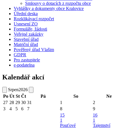
Smlouvy o dotacích z rozpočtu obce
Vyhlášky a dokumenty obce Kralovice
Úřední deska
Rozklikávací rozpočet
Usnesení ZO
Formuláře, žádosti
Veřejné zakázky
Stavební úřad
Matriční úřad
Pověřený úřad Vlašim
GDPR
Pro zastupitele
e-podatelna
Kalendář akcí
Srpen
2026
Po
Út
St
Čt
Pá
So
Ne
27
28
29
30
31
1
2
3
4
5
6
7
8
9
15
16
1
1
Pouťové
Tajemství