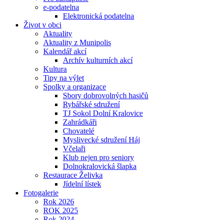
e-podatelna
Elektronická podatelna
Život v obci
Aktuality
Aktuality z Munipolis
Kalendář akcí
Archív kulturních akcí
Kultura
Tipy na výlet
Spolky a organizace
Sbory dobrovolných hasičů
Rybářské sdružení
TJ Sokol Dolní Kralovice
Zahrádkáři
Chovatelé
Myslivecké sdružení Háj
Včelaři
Klub nejen pro seniory
Dolnokralovická šlapka
Restaurace Želivka
Jídelní lístek
Fotogalerie
Rok 2026
ROK 2025
Rok 2024