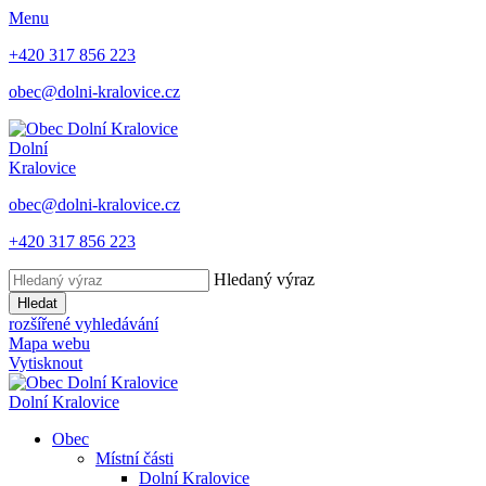
Menu
+420 317 856 223
obec@dolni-kralovice.cz
Dolní
Kralovice
obec@dolni-kralovice.cz
+420 317 856 223
Hledaný výraz
Hledat
rozšířené vyhledávání
Mapa webu
Vytisknout
Dolní Kralovice
Obec
Místní části
Dolní Kralovice