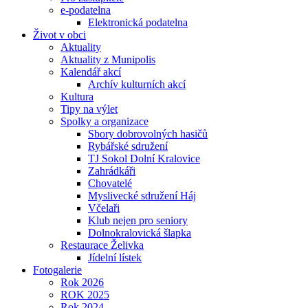
e-podatelna
Elektronická podatelna
Život v obci
Aktuality
Aktuality z Munipolis
Kalendář akcí
Archív kulturních akcí
Kultura
Tipy na výlet
Spolky a organizace
Sbory dobrovolných hasičů
Rybářské sdružení
TJ Sokol Dolní Kralovice
Zahrádkáři
Chovatelé
Myslivecké sdružení Háj
Včelaři
Klub nejen pro seniory
Dolnokralovická šlapka
Restaurace Želivka
Jídelní lístek
Fotogalerie
Rok 2026
ROK 2025
Rok 2024