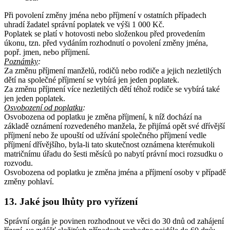
Při povolení změny jména nebo příjmení v ostatních případech
uhradí žadatel správní poplatek ve výši 1 000 Kč.
Poplatek se platí v hotovosti nebo složenkou před provedením
úkonu, tzn. před vydáním rozhodnutí o povolení změny jména,
popř. jmen, nebo příjmení.
Poznámky
:
Za změnu příjmení manželů, rodičů nebo rodiče a jejich nezletilých
dětí na společné příjmení se vybírá jen jeden poplatek.
Za změnu příjmení více nezletilých dětí téhož rodiče se vybírá také
jen jeden poplatek.
Osvobození od poplatku
:
Osvobozena od poplatku je změna příjmení, k níž dochází na
základě oznámení rozvedeného manžela, že přijímá opět své dřívější
příjmení nebo že upouští od užívání společného příjmení vedle
příjmení dřívějšího, byla-li tato skutečnost oznámena kterémukoli
matričnímu úřadu do šesti měsíců po nabytí právní moci rozsudku o
rozvodu.
Osvobozena od poplatku je změna jména a příjmení osoby v případě
změny pohlaví.
13. Jaké jsou lhůty pro vyřízení
Správní orgán je povinen rozhodnout ve věci do 30 dnů od zahájení