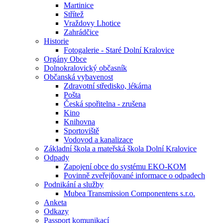
Martinice
Střítež
Vraždovy Lhotice
Zahrádčice
Historie
Fotogalerie - Staré Dolní Kralovice
Orgány Obce
Dolnokralovický občasník
Občanská vybavenost
Zdravotní středisko, lékárna
Pošta
Česká spořitelna - zrušena
Kino
Knihovna
Sportoviště
Vodovod a kanalizace
Základní škola a mateřská škola Dolní Kralovice
Odpady
Zapojení obce do systému EKO-KOM
Povinně zveřejňované informace o odpadech
Podnikání a služby
Mubea Transmission Componentens s.r.o.
Anketa
Odkazy
Passport komunikací