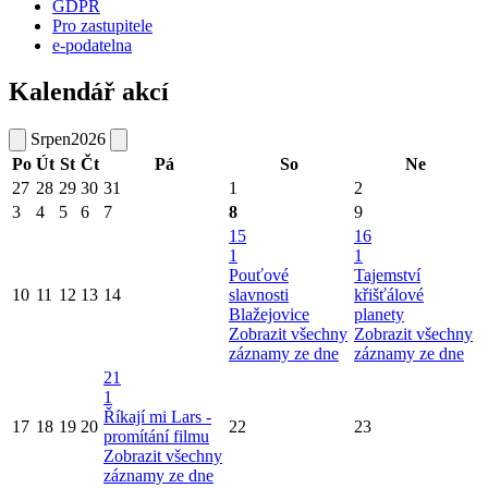
GDPR
Pro zastupitele
e-podatelna
Kalendář akcí
Srpen
2026
Po
Út
St
Čt
Pá
So
Ne
27
28
29
30
31
1
2
3
4
5
6
7
8
9
15
16
1
1
Pouťové
Tajemství
10
11
12
13
14
slavnosti
křišťálové
Blažejovice
planety
Zobrazit všechny
Zobrazit všechny
záznamy ze dne
záznamy ze dne
21
1
Říkají mi Lars -
17
18
19
20
22
23
promítání filmu
Zobrazit všechny
záznamy ze dne