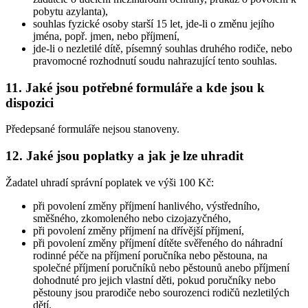
pobytu azylanta),
souhlas fyzické osoby starší 15 let, jde-li o změnu jejího
jména, popř. jmen, nebo příjmení,
jde-li o nezletilé dítě, písemný souhlas druhého rodiče, nebo
pravomocné rozhodnutí soudu nahrazující tento souhlas.
11. Jaké jsou potřebné formuláře a kde jsou k
dispozici
Předepsané formuláře nejsou stanoveny.
12. Jaké jsou poplatky a jak je lze uhradit
Žadatel uhradí správní poplatek ve výši 100 Kč:
při povolení změny příjmení hanlivého, výstředního,
směšného, zkomoleného nebo cizojazyčného,
při povolení změny příjmení na dřívější příjmení,
při povolení změny příjmení dítěte svěřeného do náhradní
rodinné péče na příjmení poručníka nebo pěstouna, na
společné příjmení poručníků nebo pěstounů anebo příjmení
dohodnuté pro jejich vlastní děti, pokud poručníky nebo
pěstouny jsou prarodiče nebo sourozenci rodičů nezletilých
dětí.