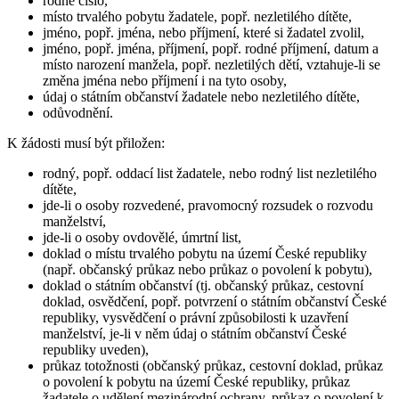
rodné číslo,
místo trvalého pobytu žadatele, popř. nezletilého dítěte,
jméno, popř. jména, nebo příjmení, které si žadatel zvolil,
jméno, popř. jména, příjmení, popř. rodné příjmení, datum a
místo narození manžela, popř. nezletilých dětí, vztahuje-li se
změna jména nebo příjmení i na tyto osoby,
údaj o státním občanství žadatele nebo nezletilého dítěte,
odůvodnění.
K žádosti musí být přiložen:
rodný, popř. oddací list žadatele, nebo rodný list nezletilého
dítěte,
jde-li o osoby rozvedené, pravomocný rozsudek o rozvodu
manželství,
jde-li o osoby ovdovělé, úmrtní list,
doklad o místu trvalého pobytu na území České republiky
(např. občanský průkaz nebo průkaz o povolení k pobytu),
doklad o státním občanství (tj. občanský průkaz, cestovní
doklad, osvědčení, popř. potvrzení o státním občanství České
republiky, vysvědčení o právní způsobilosti k uzavření
manželství, je-li v něm údaj o státním občanství České
republiky uveden),
průkaz totožnosti (občanský průkaz, cestovní doklad, průkaz
o povolení k pobytu na území České republiky, průkaz
žadatele o udělení mezinárodní ochrany, průkaz o povolení k