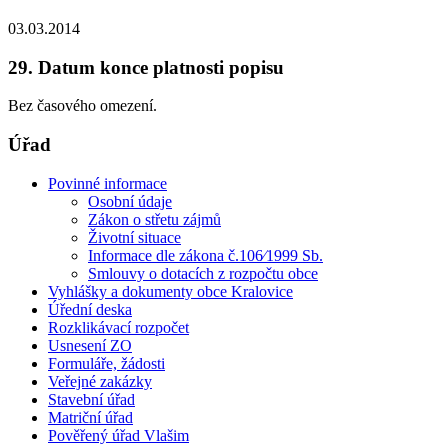
03.03.2014
29. Datum konce platnosti popisu
Bez časového omezení.
Úřad
Povinné informace
Osobní údaje
Zákon o střetu zájmů
Životní situace
Informace dle zákona č.106⁄1999 Sb.
Smlouvy o dotacích z rozpočtu obce
Vyhlášky a dokumenty obce Kralovice
Úřední deska
Rozklikávací rozpočet
Usnesení ZO
Formuláře, žádosti
Veřejné zakázky
Stavební úřad
Matriční úřad
Pověřený úřad Vlašim