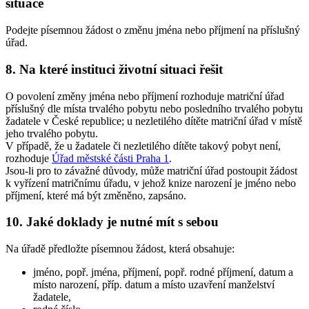
situace
Podejte písemnou žádost o změnu jména nebo příjmení na příslušný
úřad.
8. Na které instituci životní situaci řešit
O povolení změny jména nebo příjmení rozhoduje matriční úřad
příslušný dle místa trvalého pobytu nebo posledního trvalého pobytu
žadatele v České republice; u nezletilého dítěte matriční úřad v místě
jeho trvalého pobytu.
V případě, že u žadatele či nezletilého dítěte takový pobyt není,
rozhoduje
Úřad městské části Praha 1
.
Jsou-li pro to závažné důvody, může matriční úřad postoupit žádost
k vyřízení matričnímu úřadu, v jehož knize narození je jméno nebo
příjmení, které má být změněno, zapsáno.
10. Jaké doklady je nutné mít s sebou
Na úřadě předložte písemnou žádost, která obsahuje:
jméno, popř. jména, příjmení, popř. rodné příjmení, datum a
místo narození, příp. datum a místo uzavření manželství
žadatele,