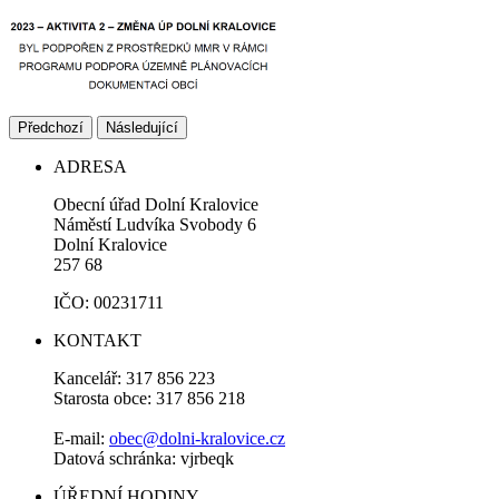
Předchozí
Následující
ADRESA
Obecní úřad Dolní Kralovice
Náměstí Ludvíka Svobody 6
Dolní Kralovice
257 68
IČO: 00231711
KONTAKT
Kancelář: 317 856 223
Starosta obce: 317 856 218
E-mail:
obec@dolni-kralovice.cz
Datová schránka: vjrbeqk
ÚŘEDNÍ HODINY