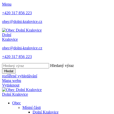
Menu
+420 317 856 223
obec@dolni-kralovice.cz
Dolní
Kralovice
obec@dolni-kralovice.cz
+420 317 856 223
Hledaný výraz
Hledat
rozšířené vyhledávání
Mapa webu
Vytisknout
Dolní Kralovice
Obec
Místní části
Dolní Kralovice