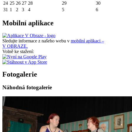
24
25
26
27
28
29
30
31
1
2
3
4
5
6
Mobilní aplikace
Sledujte informace z našeho webu v
mobilní aplikaci –
V OBRAZE.
Volně ke stažení:
Fotogalerie
Náhodná fotogalerie