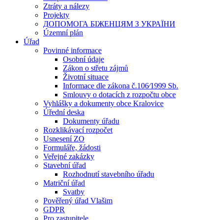
Ztráty a nálezy
Projekty
ДОПОМОГА БІЖЕНЦЯМ З УКРАЇНИ
Územní plán
Úřad
Povinné informace
Osobní údaje
Zákon o střetu zájmů
Životní situace
Informace dle zákona č.106⁄1999 Sb.
Smlouvy o dotacích z rozpočtu obce
Vyhlášky a dokumenty obce Kralovice
Úřední deska
Dokumenty úřadu
Rozklikávací rozpočet
Usnesení ZO
Formuláře, žádosti
Veřejné zakázky
Stavební úřad
Rozhodnutí stavebního úřadu
Matriční úřad
Svatby
Pověřený úřad Vlašim
GDPR
Pro zastupitele