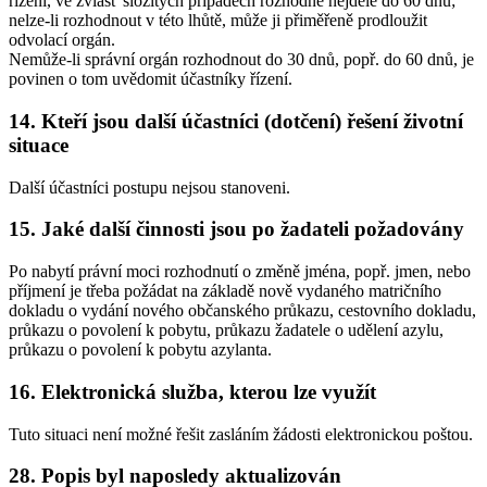
řízení, ve zvlášť složitých případech rozhodne nejdéle do 60 dnů;
nelze-li rozhodnout v této lhůtě, může ji přiměřeně prodloužit
odvolací orgán.
Nemůže-li správní orgán rozhodnout do 30 dnů, popř. do 60 dnů, je
povinen o tom uvědomit účastníky řízení.
14. Kteří jsou další účastníci (dotčení) řešení životní
situace
Další účastníci postupu nejsou stanoveni.
15. Jaké další činnosti jsou po žadateli požadovány
Po nabytí právní moci rozhodnutí o změně jména, popř. jmen, nebo
příjmení je třeba požádat na základě nově vydaného matričního
dokladu o vydání nového občanského průkazu, cestovního dokladu,
průkazu o povolení k pobytu, průkazu žadatele o udělení azylu,
průkazu o povolení k pobytu azylanta.
16. Elektronická služba, kterou lze využít
Tuto situaci není možné řešit zasláním žádosti elektronickou poštou.
28. Popis byl naposledy aktualizován