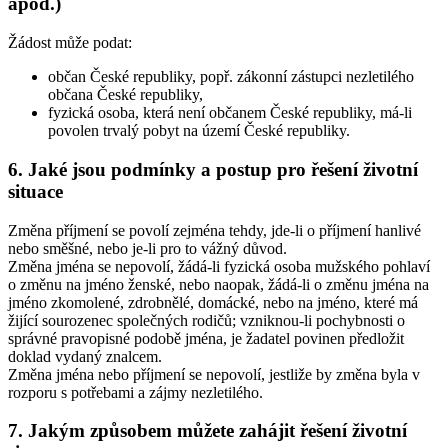
apod.)
Žádost může podat:
občan České republiky, popř. zákonní zástupci nezletilého
občana České republiky,
fyzická osoba, která není občanem České republiky, má-li
povolen trvalý pobyt na území České republiky.
6. Jaké jsou podmínky a postup pro řešení životní
situace
Změna příjmení se povolí zejména tehdy, jde-li o příjmení hanlivé
nebo směšné, nebo je-li pro to vážný důvod.
Změna jména se nepovolí, žádá-li fyzická osoba mužského pohlaví
o změnu na jméno ženské, nebo naopak, žádá-li o změnu jména na
jméno zkomolené, zdrobnělé, domácké, nebo na jméno, které má
žijící sourozenec společných rodičů; vzniknou-li pochybnosti o
správné pravopisné podobě jména, je žadatel povinen předložit
doklad vydaný znalcem.
Změna jména nebo příjmení se nepovolí, jestliže by změna byla v
rozporu s potřebami a zájmy nezletilého.
7. Jakým způsobem můžete zahájit řešení životní