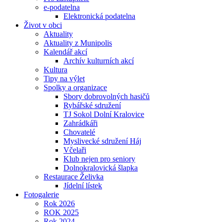
e-podatelna
Elektronická podatelna
Život v obci
Aktuality
Aktuality z Munipolis
Kalendář akcí
Archív kulturních akcí
Kultura
Tipy na výlet
Spolky a organizace
Sbory dobrovolných hasičů
Rybářské sdružení
TJ Sokol Dolní Kralovice
Zahrádkáři
Chovatelé
Myslivecké sdružení Háj
Včelaři
Klub nejen pro seniory
Dolnokralovická šlapka
Restaurace Želivka
Jídelní lístek
Fotogalerie
Rok 2026
ROK 2025
Rok 2024