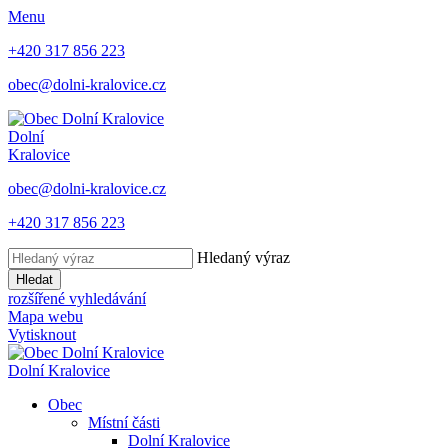
Menu
+420 317 856 223
obec@dolni-kralovice.cz
Dolní
Kralovice
obec@dolni-kralovice.cz
+420 317 856 223
Hledaný výraz
Hledat
rozšířené vyhledávání
Mapa webu
Vytisknout
Dolní Kralovice
Obec
Místní části
Dolní Kralovice