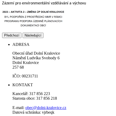
Zázemí pro environmentální vzdělávání a výchovu
Předchozí
Následující
ADRESA
Obecní úřad Dolní Kralovice
Náměstí Ludvíka Svobody 6
Dolní Kralovice
257 68
IČO: 00231711
KONTAKT
Kancelář: 317 856 223
Starosta obce: 317 856 218
E-mail:
obec@dolni-kralovice.cz
Datová schránka: vjrbeqk