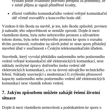
vysílání podle zvláštního právního předpisu za podmínky, že
v místě příjmu je signál přiměřené kvality,
zřízení vnitřního komunikačního vedení veřejné komunikační
sítě včetně rozvaděče a koncového bodu sítě.
Vznikne-li tím škoda na stavbě, je ten, kdo škodu způsobil, povinen
ji nahradit; této odpovědnosti se nemůže zprostit. Dojde-li mezi
vlastníkem domu, bytu nebo nebytového prostoru a uživatelem
tohoto domu, bytu nebo nebytového prostoru ke sporu o rozsahu
těchto povinností, rozhodne na návrh jedné ze stran sporu příslušný
stavební úřad v součinnosti s Českým telekomunikačním úřadem.
Stavebník, který vyvolal překládku nadzemního nebo podzemního
vedení veřejné komunikační sítě elektronických komunikací, nese
náklady nezbytné úpravy dotčeného úseku vedení sítě
elektronických komunikací, a to na úrovni stávajícího technického
řešení. Náklady související s modernizací či zvýšením přenosové
kapacity nadzemního nebo podzemního vedení sítě elektronických
komunikací nese vlastník tohoto vedení.
7. Jakým způsobem můžete zahájit řešení životní
situace
Dojde-li mezi vlastníkem nemovitosti a podnikatelem ke sporu o