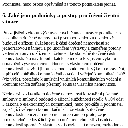
Podnikatel nebo osoba oprávněná za tohoto podnikatele jednat.
6. Jaké jsou podmínky a postup pro řešení životní
situace
Pro zajištění výkonu výše uvedených činností uzavře podnikatel s
vlastníkem dotčené nemovitosti písemnou smlouvu o smlouvě
budoucí o zřízení služebnosti k části dotčené nemovitosti za
jednorázovou náhradu a po ukončení výstavby a zaměření polohy
vedení smlouvu o zřízení služebnosti ke skutečně dotčené části
nemovitosti. Na návrh podnikatele je možno k zajištění výkonu
oprávnění výše uvedených činností s vlastníkem dotčené
nemovitosti uzavřít i jinou písemnou smlouvu. K výkonu oprávnění,
v případě vnitřního komunikačního vedení veřejné komunikační sítě
(viz výše), postačuje k umístění vnitřních komunikačních vedení a
komunikačních zařízení písemný souhlas vlastníka nemovitosti.
Nedojde-li s vlastníkem dotčené nemovitosti k uzavření písemné
smlouvy o smlouvě budoucí o zřízení služebnosti (podle § 104 odst.
3 zákona o elektronických komunikací) nebo prokáže-li podnikatel
zajišťující veřejnou komunikační síť, že vlastník dotčené
nemovitosti není znám nebo není určen anebo proto, že je
prokazatelně nedosažitelný nebo nečinný nebo je-li vlastnictví
nemovitosti sporné, či vlastník v dispozici s ní omezen, rozhodne o