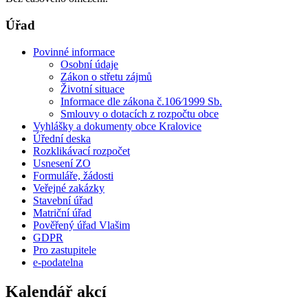
Úřad
Povinné informace
Osobní údaje
Zákon o střetu zájmů
Životní situace
Informace dle zákona č.106⁄1999 Sb.
Smlouvy o dotacích z rozpočtu obce
Vyhlášky a dokumenty obce Kralovice
Úřední deska
Rozklikávací rozpočet
Usnesení ZO
Formuláře, žádosti
Veřejné zakázky
Stavební úřad
Matriční úřad
Pověřený úřad Vlašim
GDPR
Pro zastupitele
e-podatelna
Kalendář akcí