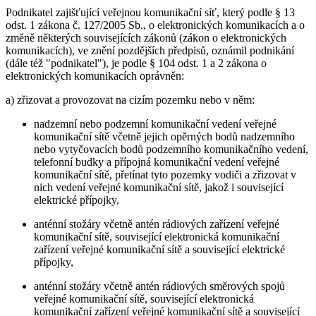
Podnikatel zajišťující veřejnou komunikační síť, který podle § 13
odst. 1 zákona č. 127/2005 Sb., o elektronických komunikacích a o
změně některých souvisejících zákonů (zákon o elektronických
komunikacích), ve znění pozdějších předpisů, oznámil podnikání
(dále též "podnikatel"), je podle § 104 odst. 1 a 2 zákona o
elektronických komunikacích oprávněn:
a) zřizovat a provozovat na cizím pozemku nebo v něm:
nadzemní nebo podzemní komunikační vedení veřejné
komunikační sítě včetně jejich opěrných bodů nadzemního
nebo vytyčovacích bodů podzemního komunikačního vedení,
telefonní budky a přípojná komunikační vedení veřejné
komunikační sítě, přetínat tyto pozemky vodiči a zřizovat v
nich vedení veřejné komunikační sítě, jakož i související
elektrické přípojky,
anténní stožáry včetně antén rádiových zařízení veřejné
komunikační sítě, související elektronická komunikační
zařízení veřejné komunikační sítě a související elektrické
přípojky,
anténní stožáry včetně antén rádiových směrových spojů
veřejné komunikační sítě, související elektronická
komunikační zařízení veřejné komunikační sítě a související