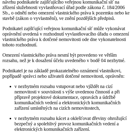
návrhu podnikatele zajišťujícího veřejnou komunikační síť na
zřízení služebnosti vyvlastňovací úřad podle zákona č. 184/2006
Sb., o odnětí nebo omezení vlastnického práva k pozemku nebo ke
stavbě (zákon o vyvlastnění), ve znění pozdějších předpisů.
Podnikatel zajišťující veřejnou komunikační síť může vykonávat
oprávnění uvedená v rozhodnutí vyvlastňovacího úřadu o omezení
vlastnického práva k dotčené nemovitosti ode dne vykonatelnosti
tohoto rozhodnutí.
Omezení vlastnického práva nesmí být provedeno ve větším
rozsahu, než je k dosažení účelu uvedeného v bodě 04 nezbytné.
Podnikatel je na základě prokazatelného oznámení vlastníkovi,
popřípadě správci nebo uživateli dotčené nemovitosti, oprávněn:
v nezbytném rozsahu vstupovat nebo vjíždět na cizí
nemovitosti v souvislosti s výše uvedenou činností a při
přípravě projektové dokumentace, opravách a údržbě
komunikačních vedení a elektronických komunikačních
zařízení umístěných na cizích nemovitostech,
v nezbytném rozsahu kácet a oklešťovat dřeviny ohrožující
bezpečný a spolehlivý provoz komunikačních vedení a
elektronických komunikačních zařízení.