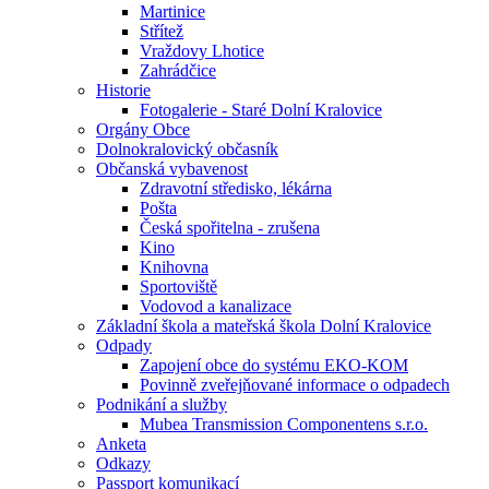
Martinice
Střítež
Vraždovy Lhotice
Zahrádčice
Historie
Fotogalerie - Staré Dolní Kralovice
Orgány Obce
Dolnokralovický občasník
Občanská vybavenost
Zdravotní středisko, lékárna
Pošta
Česká spořitelna - zrušena
Kino
Knihovna
Sportoviště
Vodovod a kanalizace
Základní škola a mateřská škola Dolní Kralovice
Odpady
Zapojení obce do systému EKO-KOM
Povinně zveřejňované informace o odpadech
Podnikání a služby
Mubea Transmission Componentens s.r.o.
Anketa
Odkazy
Passport komunikací