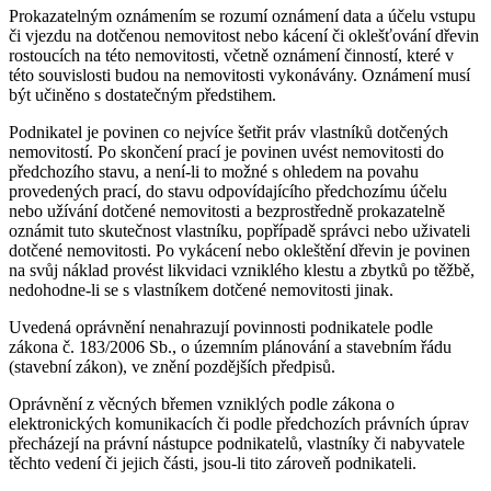
Prokazatelným oznámením se rozumí oznámení data a účelu vstupu
či vjezdu na dotčenou nemovitost nebo kácení či oklešťování dřevin
rostoucích na této nemovitosti, včetně oznámení činností, které v
této souvislosti budou na nemovitosti vykonávány. Oznámení musí
být učiněno s dostatečným předstihem.
Podnikatel je povinen co nejvíce šetřit práv vlastníků dotčených
nemovitostí. Po skončení prací je povinen uvést nemovitosti do
předchozího stavu, a není-li to možné s ohledem na povahu
provedených prací, do stavu odpovídajícího předchozímu účelu
nebo užívání dotčené nemovitosti a bezprostředně prokazatelně
oznámit tuto skutečnost vlastníku, popřípadě správci nebo uživateli
dotčené nemovitosti. Po vykácení nebo okleštění dřevin je povinen
na svůj náklad provést likvidaci vzniklého klestu a zbytků po těžbě,
nedohodne-li se s vlastníkem dotčené nemovitosti jinak.
Uvedená oprávnění nenahrazují povinnosti podnikatele podle
zákona č. 183/2006 Sb., o územním plánování a stavebním řádu
(stavební zákon), ve znění pozdějších předpisů.
Oprávnění z věcných břemen vzniklých podle zákona o
elektronických komunikacích či podle předchozích právních úprav
přecházejí na právní nástupce podnikatelů, vlastníky či nabyvatele
těchto vedení či jejich části, jsou-li tito zároveň podnikateli.