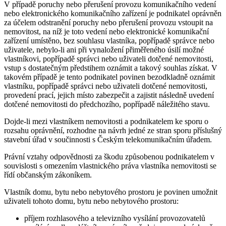
V případě poruchy nebo přerušení provozu komunikačního vedení
nebo elektronického komunikačního zařízení je podnikatel oprávněn
za účelem odstranění poruchy nebo přerušení provozu vstoupit na
nemovitost, na níž je toto vedení nebo elektronické komunikační
zařízení umístěno, bez souhlasu vlastníka, popřípadě správce nebo
uživatele, nebylo-li ani při vynaložení přiměřeného úsilí možné
vlastníkovi, popřípadě správci nebo uživateli dotčené nemovitosti,
vstup s dostatečným předstihem oznámit a takový souhlas získat. V
takovém případě je tento podnikatel povinen bezodkladně oznámit
vlastníku, popřípadě správci nebo uživateli dotčené nemovitosti,
provedení prací, jejich místo zabezpečit a zajistit následně uvedení
dotčené nemovitosti do předchozího, popřípadě náležitého stavu.
Dojde-li mezi vlastníkem nemovitosti a podnikatelem ke sporu o
rozsahu oprávnění, rozhodne na návrh jedné ze stran sporu příslušný
stavební úřad v součinnosti s Českým telekomunikačním úřadem.
Právní vztahy odpovědnosti za škodu způsobenou podnikatelem v
souvislosti s omezením vlastnického práva vlastníka nemovitosti se
řídí občanským zákoníkem.
Vlastník domu, bytu nebo nebytového prostoru je povinen umožnit
uživateli tohoto domu, bytu nebo nebytového prostoru:
příjem rozhlasového a televizního vysílání provozovatelů