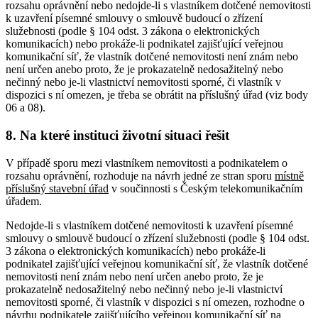
rozsahu oprávnění nebo nedojde-li s vlastníkem dotčené nemovitosti
k uzavření písemné smlouvy o smlouvě budoucí o zřízení
služebnosti (podle § 104 odst. 3 zákona o elektronických
komunikacích) nebo prokáže-li podnikatel zajišťující veřejnou
komunikační síť, že vlastník dotčené nemovitosti není znám nebo
není určen anebo proto, že je prokazatelně nedosažitelný nebo
nečinný nebo je-li vlastnictví nemovitosti sporné, či vlastník v
dispozici s ní omezen, je třeba se obrátit na příslušný úřad (viz body
06 a 08).
8. Na které instituci životní situaci řešit
V případě sporu mezi vlastníkem nemovitosti a podnikatelem o
rozsahu oprávnění, rozhoduje na návrh jedné ze stran sporu
místně
příslušný
stavební úřad
v součinnosti s Českým telekomunikačním
úřadem.
Nedojde-li s vlastníkem dotčené nemovitosti k uzavření písemné
smlouvy o smlouvě budoucí o zřízení služebnosti (podle § 104 odst.
3 zákona o elektronických komunikacích) nebo prokáže-li
podnikatel zajišťující veřejnou komunikační síť, že vlastník dotčené
nemovitosti není znám nebo není určen anebo proto, že je
prokazatelně nedosažitelný nebo nečinný nebo je-li vlastnictví
nemovitosti sporné, či vlastník v dispozici s ní omezen, rozhodne o
návrhu podnikatele zajišťujícího veřejnou komunikační síť na