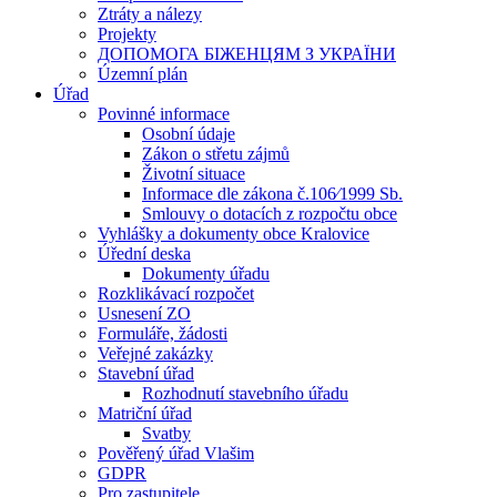
Ztráty a nálezy
Projekty
ДОПОМОГА БІЖЕНЦЯМ З УКРАЇНИ
Územní plán
Úřad
Povinné informace
Osobní údaje
Zákon o střetu zájmů
Životní situace
Informace dle zákona č.106⁄1999 Sb.
Smlouvy o dotacích z rozpočtu obce
Vyhlášky a dokumenty obce Kralovice
Úřední deska
Dokumenty úřadu
Rozklikávací rozpočet
Usnesení ZO
Formuláře, žádosti
Veřejné zakázky
Stavební úřad
Rozhodnutí stavebního úřadu
Matriční úřad
Svatby
Pověřený úřad Vlašim
GDPR
Pro zastupitele