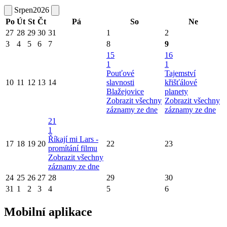
Srpen
2026
Po
Út
St
Čt
Pá
So
Ne
27
28
29
30
31
1
2
3
4
5
6
7
8
9
15
16
1
1
Pouťové
Tajemství
10
11
12
13
14
slavnosti
křišťálové
Blažejovice
planety
Zobrazit všechny
Zobrazit všechny
záznamy ze dne
záznamy ze dne
21
1
Říkají mi Lars -
17
18
19
20
22
23
promítání filmu
Zobrazit všechny
záznamy ze dne
24
25
26
27
28
29
30
31
1
2
3
4
5
6
Mobilní aplikace