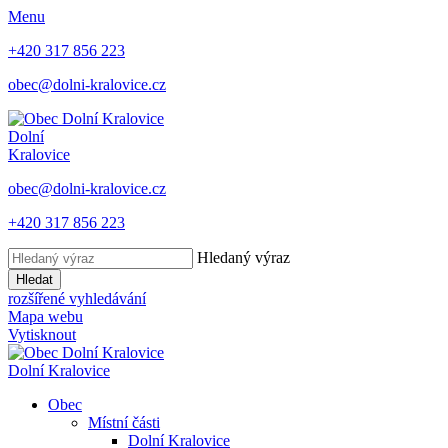
Menu
+420 317 856 223
obec@dolni-kralovice.cz
Dolní
Kralovice
obec@dolni-kralovice.cz
+420 317 856 223
Hledaný výraz
Hledat
rozšířené vyhledávání
Mapa webu
Vytisknout
Dolní Kralovice
Obec
Místní části
Dolní Kralovice