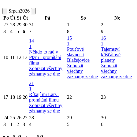
Srpen
2026
Po
Út
St
Čt
Pá
So
Ne
27
28
29
30
31
1
2
3
4
5
6
7
8
9
15
16
14
1
1
1
Pouťové
Tajemství
Někdo to rád v
slavnosti
křišťálové
10
11
12
13
Plzni - promítání
Blažejovice
planety
filmu
Zobrazit
Zobrazit
Zobrazit všechny
všechny
všechny
záznamy ze dne
záznamy ze dne
záznamy ze dne
21
1
Říkají mi Lars -
17
18
19
20
22
23
promítání filmu
Zobrazit všechny
záznamy ze dne
24
25
26
27
28
29
30
31
1
2
3
4
5
6