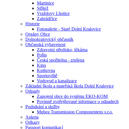
Martinice
Střítež
Vraždovy Lhotice
Zahrádčice
Historie
Fotogalerie - Staré Dolní Kralovice
Orgány Obce
Dolnokralovický občasník
Občanská vybavenost
Zdravotní středisko, lékárna
Pošta
Česká spořitelna - zrušena
Kino
Knihovna
Sportoviště
Vodovod a kanalizace
Základní škola a mateřská škola Dolní Kralovice
Odpady
Zapojení obce do systému EKO-KOM
Povinně zveřejňované informace o odpadech
Podnikání a služby
Mubea Transmission Componentens s.r.o.
Anketa
Odkazy
Passport komunikací