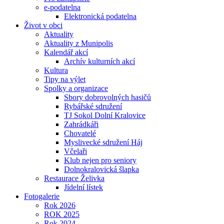
e-podatelna
Elektronická podatelna
Život v obci
Aktuality
Aktuality z Munipolis
Kalendář akcí
Archív kulturních akcí
Kultura
Tipy na výlet
Spolky a organizace
Sbory dobrovolných hasičů
Rybářské sdružení
TJ Sokol Dolní Kralovice
Zahrádkáři
Chovatelé
Myslivecké sdružení Háj
Včelaři
Klub nejen pro seniory
Dolnokralovická šlapka
Restaurace Želivka
Jídelní lístek
Fotogalerie
Rok 2026
ROK 2025
Rok 2024