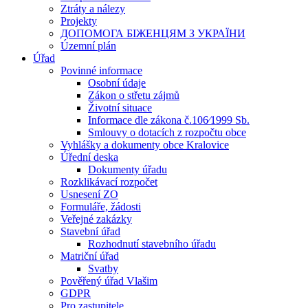
Ztráty a nálezy
Projekty
ДОПОМОГА БІЖЕНЦЯМ З УКРАЇНИ
Územní plán
Úřad
Povinné informace
Osobní údaje
Zákon o střetu zájmů
Životní situace
Informace dle zákona č.106⁄1999 Sb.
Smlouvy o dotacích z rozpočtu obce
Vyhlášky a dokumenty obce Kralovice
Úřední deska
Dokumenty úřadu
Rozklikávací rozpočet
Usnesení ZO
Formuláře, žádosti
Veřejné zakázky
Stavební úřad
Rozhodnutí stavebního úřadu
Matriční úřad
Svatby
Pověřený úřad Vlašim
GDPR
Pro zastupitele