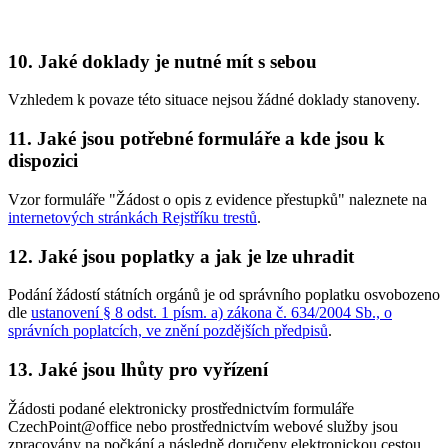
10. Jaké doklady je nutné mít s sebou
Vzhledem k povaze této situace nejsou žádné doklady stanoveny.
11. Jaké jsou potřebné formuláře a kde jsou k
dispozici
Vzor formuláře "Žádost o opis z evidence přestupků" naleznete na
internetových stránkách Rejstříku trestů
.
12. Jaké jsou poplatky a jak je lze uhradit
Podání žádostí státních orgánů je od správního poplatku osvobozeno
dle
ustanovení § 8 odst. 1 písm. a) zákona č. 634/2004 Sb., o
správních poplatcích, ve znění pozdějších předpisů
.
13. Jaké jsou lhůty pro vyřízení
Žádosti podané elektronicky prostřednictvím formuláře
CzechPoint@office nebo prostřednictvím webové služby jsou
zpracovány na počkání a následně doručeny elektronickou cestou.