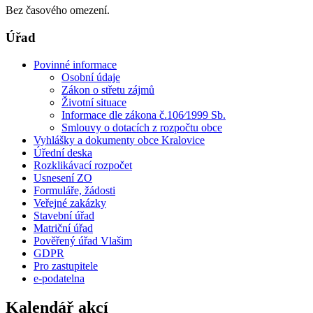
Bez časového omezení.
Úřad
Povinné informace
Osobní údaje
Zákon o střetu zájmů
Životní situace
Informace dle zákona č.106⁄1999 Sb.
Smlouvy o dotacích z rozpočtu obce
Vyhlášky a dokumenty obce Kralovice
Úřední deska
Rozklikávací rozpočet
Usnesení ZO
Formuláře, žádosti
Veřejné zakázky
Stavební úřad
Matriční úřad
Pověřený úřad Vlašim
GDPR
Pro zastupitele
e-podatelna
Kalendář akcí