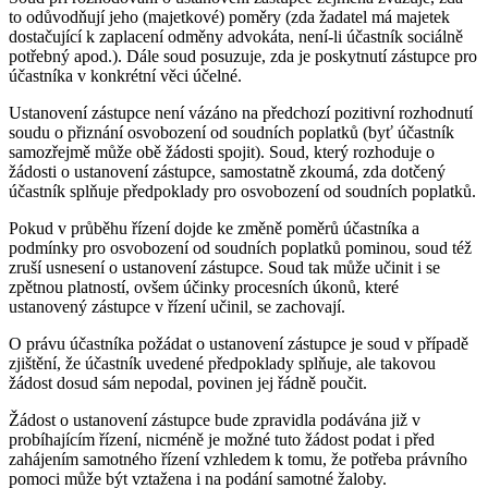
to odůvodňují jeho (majetkové) poměry (zda žadatel má majetek
dostačující k zaplacení odměny advokáta, není-li účastník sociálně
potřebný apod.). Dále soud posuzuje, zda je poskytnutí zástupce pro
účastníka v konkrétní věci účelné.
Ustanovení zástupce není vázáno na předchozí pozitivní rozhodnutí
soudu o přiznání osvobození od soudních poplatků (byť účastník
samozřejmě může obě žádosti spojit). Soud, který rozhoduje o
žádosti o ustanovení zástupce, samostatně zkoumá, zda dotčený
účastník splňuje předpoklady pro osvobození od soudních poplatků.
Pokud v průběhu řízení dojde ke změně poměrů účastníka a
podmínky pro osvobození od soudních poplatků pominou, soud též
zruší usnesení o ustanovení zástupce. Soud tak může učinit i se
zpětnou platností, ovšem účinky procesních úkonů, které
ustanovený zástupce v řízení učinil, se zachovají.
O právu účastníka požádat o ustanovení zástupce je soud v případě
zjištění, že účastník uvedené předpoklady splňuje, ale takovou
žádost dosud sám nepodal, povinen jej řádně poučit.
Žádost o ustanovení zástupce bude zpravidla podávána již v
probíhajícím řízení, nicméně je možné tuto žádost podat i před
zahájením samotného řízení vzhledem k tomu, že potřeba právního
pomoci může být vztažena i na podání samotné žaloby.