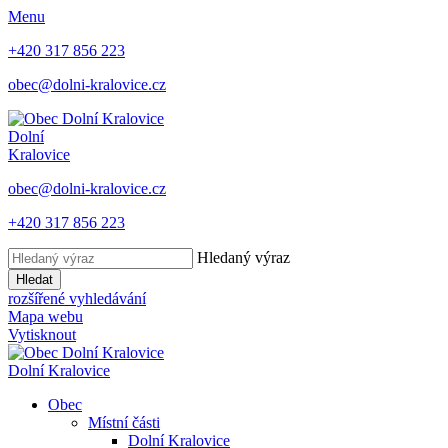
Menu
+420 317 856 223
obec@dolni-kralovice.cz
Dolní
Kralovice
obec@dolni-kralovice.cz
+420 317 856 223
Hledaný výraz
Hledat
rozšířené vyhledávání
Mapa webu
Vytisknout
Dolní Kralovice
Obec
Místní části
Dolní Kralovice