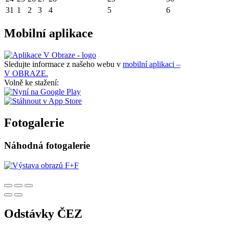
31
1
2
3
4
5
6
Mobilní aplikace
Sledujte informace z našeho webu v
mobilní aplikaci –
V OBRAZE.
Volně ke stažení:
Fotogalerie
Náhodná fotogalerie
Odstávky ČEZ