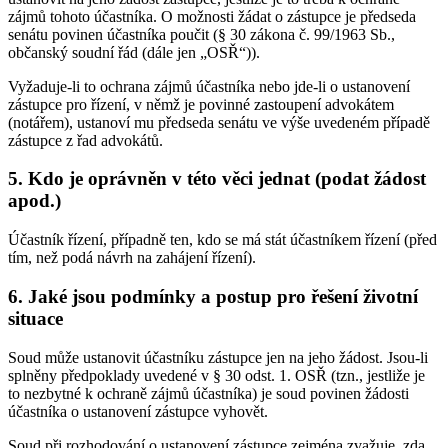
zájmů tohoto účastníka. O možnosti žádat o zástupce je předseda
senátu povinen účastníka poučit (§ 30 zákona č. 99/1963 Sb.,
občanský soudní řád (dále jen „OSŘ“)).
Vyžaduje-li to ochrana zájmů účastníka nebo jde-li o ustanovení
zástupce pro řízení, v němž je povinné zastoupení advokátem
(notářem), ustanoví mu předseda senátu ve výše uvedeném případě
zástupce z řad advokátů.
5. Kdo je oprávněn v této věci jednat (podat žádost
apod.)
Účastník řízení, případně ten, kdo se má stát účastníkem řízení (před
tím, než podá návrh na zahájení řízení).
6. Jaké jsou podmínky a postup pro řešení životní
situace
Soud může ustanovit účastníku zástupce jen na jeho žádost. Jsou-li
splněny předpoklady uvedené v § 30 odst. 1. OSŘ (tzn., jestliže je
to nezbytné k ochraně zájmů účastníka) je soud povinen žádosti
účastníka o ustanovení zástupce vyhovět.
Soud při rozhodování o ustanovení zástupce zejména zvažuje, zda