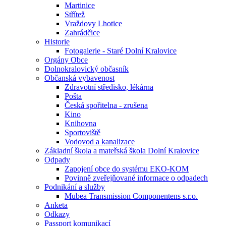
Martinice
Střítež
Vraždovy Lhotice
Zahrádčice
Historie
Fotogalerie - Staré Dolní Kralovice
Orgány Obce
Dolnokralovický občasník
Občanská vybavenost
Zdravotní středisko, lékárna
Pošta
Česká spořitelna - zrušena
Kino
Knihovna
Sportoviště
Vodovod a kanalizace
Základní škola a mateřská škola Dolní Kralovice
Odpady
Zapojení obce do systému EKO-KOM
Povinně zveřejňované informace o odpadech
Podnikání a služby
Mubea Transmission Componentens s.r.o.
Anketa
Odkazy
Passport komunikací