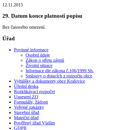
12.11.2015
29. Datum konce platnosti popisu
Bez časového omezení.
Úřad
Povinné informace
Osobní údaje
Zákon o střetu zájmů
Životní situace
Informace dle zákona č.106⁄1999 Sb.
Smlouvy o dotacích z rozpočtu obce
Vyhlášky a dokumenty obce Kralovice
Úřední deska
Rozklikávací rozpočet
Usnesení ZO
Formuláře, žádosti
Veřejné zakázky
Stavební úřad
Matriční úřad
Pověřený úřad Vlašim
GDPR