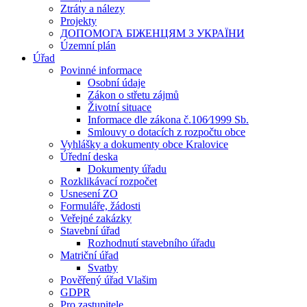
Ztráty a nálezy
Projekty
ДОПОМОГА БІЖЕНЦЯМ З УКРАЇНИ
Územní plán
Úřad
Povinné informace
Osobní údaje
Zákon o střetu zájmů
Životní situace
Informace dle zákona č.106⁄1999 Sb.
Smlouvy o dotacích z rozpočtu obce
Vyhlášky a dokumenty obce Kralovice
Úřední deska
Dokumenty úřadu
Rozklikávací rozpočet
Usnesení ZO
Formuláře, žádosti
Veřejné zakázky
Stavební úřad
Rozhodnutí stavebního úřadu
Matriční úřad
Svatby
Pověřený úřad Vlašim
GDPR
Pro zastupitele