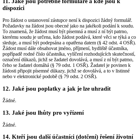
11. Jaké jsou potřebné formuláře a kde jsou k
dispozici
Pro žádost o ustanovení zástupce není k dispozici žádný formulář.
Požadavky na žádost jsou obecné jako na jakékoli podání k soudu.
To znamená, že žádost musí být písemná a musí z ní být patrno,
kterému soudu je určena, kdo žádost podává, které věci se týká a co
sleduje, a musí být podepsána a opatřena datem (§ 42 odst. 4 OSŘ).
Žádost musí dále obsahovat jméno, příjmení, bydliště účastníka,
popřípadě rodné číslo účastníka, vylíčení rozhodujících skutečností,
označení důkazů, jichž se žadatel dovolává, a musí z ní být patrno,
čeho se žadatel domáhá (§ 79 odst. 1 OSŘ). Žadatel je povinen k
žádosti připojit písemné důkazy, jichž se dovolává, a to v listinné
nebo v elektronické podobě (§ 79 odst. 2 OSŘ).
12. Jaké jsou poplatky a jak je lze uhradit
Žádné.
13. Jaké jsou lhůty pro vyřízení
Žádné.
14. Kteří jsou další účastníci (dotčení) řešení životní