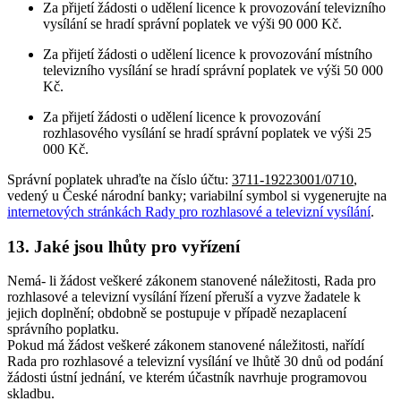
Za přijetí žádosti o udělení licence k provozování televizního
vysílání se hradí správní poplatek ve výši 90 000 Kč.
Za přijetí žádosti o udělení licence k provozování místního
televizního vysílání se hradí správní poplatek ve výši 50 000
Kč.
Za přijetí žádosti o udělení licence k provozování
rozhlasového vysílání se hradí správní poplatek ve výši 25
000 Kč.
Správní poplatek uhraďte na číslo účtu:
3711-19223001/0710
,
vedený u České národní banky; variabilní symbol si vygenerujte na
internetových stránkách Rady pro rozhlasové a televizní vysílání
.
13. Jaké jsou lhůty pro vyřízení
Nemá- li žádost veškeré zákonem stanovené náležitosti, Rada pro
rozhlasové a televizní vysílání řízení přeruší a vyzve žadatele k
jejich doplnění; obdobně se postupuje v případě nezaplacení
správního poplatku.
Pokud má žádost veškeré zákonem stanovené náležitosti, nařídí
Rada pro rozhlasové a televizní vysílání ve lhůtě 30 dnů od podání
žádosti ústní jednání, ve kterém účastník navrhuje programovou
skladbu.