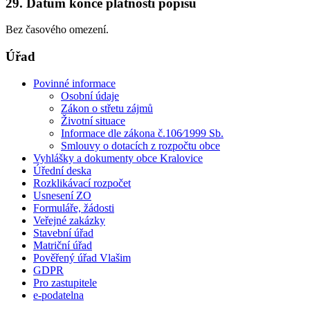
29. Datum konce platnosti popisu
Bez časového omezení.
Úřad
Povinné informace
Osobní údaje
Zákon o střetu zájmů
Životní situace
Informace dle zákona č.106⁄1999 Sb.
Smlouvy o dotacích z rozpočtu obce
Vyhlášky a dokumenty obce Kralovice
Úřední deska
Rozklikávací rozpočet
Usnesení ZO
Formuláře, žádosti
Veřejné zakázky
Stavební úřad
Matriční úřad
Pověřený úřad Vlašim
GDPR
Pro zastupitele
e-podatelna