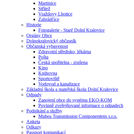
Martinice
Střítež
Vraždovy Lhotice
Zahrádčice
Historie
Fotogalerie - Staré Dolní Kralovice
Orgány Obce
Dolnokralovický občasník
Občanská vybavenost
Zdravotní středisko, lékárna
Pošta
Česká spořitelna - zrušena
Kino
Knihovna
Sportoviště
Vodovod a kanalizace
Základní škola a mateřská škola Dolní Kralovice
Odpady
Zapojení obce do systému EKO-KOM
Povinně zveřejňované informace o odpadech
Podnikání a služby
Mubea Transmission Componentens s.r.o.
Anketa
Odkazy
Passport komunikací