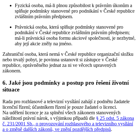
Fyzická osoba, má-li plnou způsobilost k právním úkonům a
splňuje podmínky stanovené pro podnikání v České republice
zvláštním právním předpisem.
Právnická osoba, která splňuje podmínky stanovené pro
podnikání v České republice zvláštním právním předpisem;
má-li právnická osoba formu akciové společnosti, je nezbytné,
aby její akcie zněly na jméno.
Zahraniční osoba, která nemá v České republice organizační složku
nebo trvalý pobyt, je povinna ustanovit si zástupce v České
republice, oprávněného jednat za ni ve věcech upravených
zákonem.
6. Jaké jsou podmínky a postup pro řešení životní
situace
Rada pro rozhlasové a televizní vysílání zahájí z podnětu žadatele
licenční řízení; účastníkem řízení je pouze žadatel o licenci.
Na udělení licence je za splnění všech zákonem stanovených
náležitostí právní nárok, s výjimkou případů dle
§ 25 odst. 5 zákona
č. 231/2001 Sb., o provozování rozhlasového a televizního vysílání
a o změně dalších zákonů, ve znění pozdějších předpisů
.