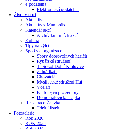
e-podatelna
Elektronická podatelna
Život v obci
Aktuality
Aktuality z Munipolis
Kalendář akcí
Archív kulturních akcí
Kultura
Tipy na výlet
Spolky a organizace
Sbory dobrovolných hasičů
Rybářské sdružení
TJ Sokol Dolní Kralovice
Zahrádkáři
Chovatelé
Myslivecké sdružení Háj
Včelaři
Klub nejen pro seniory
Dolnokralovická šlapka
Restaurace Želivka
Jídelní lístek
Fotogalerie
Rok 2026
ROK 2025
Rok 2024