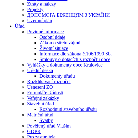
Ztráty a nálezy
Projekty
ДОПОМОГА БІЖЕНЦЯМ З УКРАЇНИ
Územní plán
Úřad
Povinné informace
Osobní údaje
Zákon o střetu zájmů
Životní situace
Informace dle zákona č.106⁄1999 Sb.
Smlouvy o dotacích z rozpočtu obce
Vyhlášky a dokumenty obce Kralovice
Úřední deska
Dokumenty úřadu
Rozklikávací rozpočet
Usnesení ZO
Formuláře, žádosti
Veřejné zakázky
Stavební úřad
Rozhodnutí stavebního úřadu
Matriční úřad
Svatby
Pověřený úřad Vlašim
GDPR
Pro zastupitele