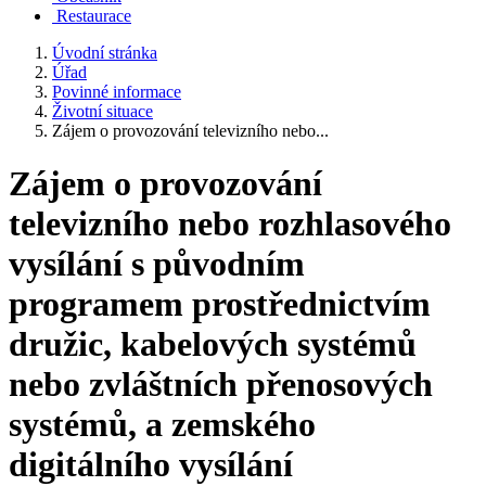
Restaurace
Úvodní stránka
Úřad
Povinné informace
Životní situace
Zájem o provozování televizního nebo...
Zájem o provozování
televizního nebo rozhlasového
vysílání s původním
programem prostřednictvím
družic, kabelových systémů
nebo zvláštních přenosových
systémů, a zemského
digitálního vysílání