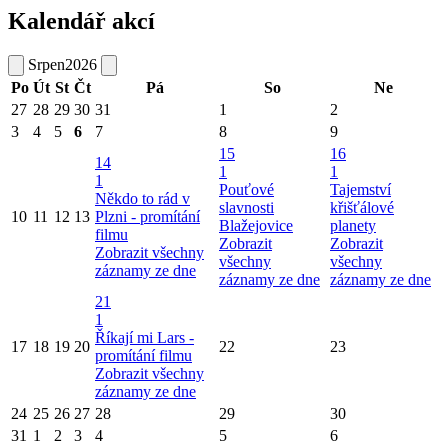
Kalendář akcí
Srpen
2026
Po
Út
St
Čt
Pá
So
Ne
27
28
29
30
31
1
2
3
4
5
6
7
8
9
15
16
14
1
1
1
Pouťové
Tajemství
Někdo to rád v
slavnosti
křišťálové
10
11
12
13
Plzni - promítání
Blažejovice
planety
filmu
Zobrazit
Zobrazit
Zobrazit všechny
všechny
všechny
záznamy ze dne
záznamy ze dne
záznamy ze dne
21
1
Říkají mi Lars -
17
18
19
20
22
23
promítání filmu
Zobrazit všechny
záznamy ze dne
24
25
26
27
28
29
30
31
1
2
3
4
5
6