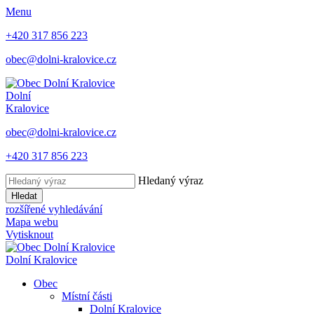
Menu
+420 317 856 223
obec@dolni-kralovice.cz
Dolní
Kralovice
obec@dolni-kralovice.cz
+420 317 856 223
Hledaný výraz
Hledat
rozšířené vyhledávání
Mapa webu
Vytisknout
Dolní Kralovice
Obec
Místní části
Dolní Kralovice