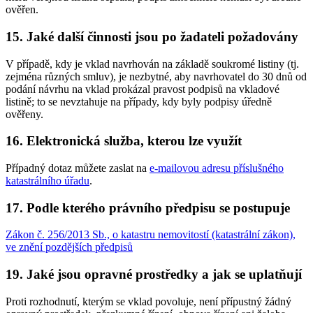
ověřen.
15. Jaké další činnosti jsou po žadateli požadovány
V případě, kdy je vklad navrhován na základě soukromé listiny (tj.
zejména různých smluv), je nezbytné, aby navrhovatel do 30 dnů od
podání návrhu na vklad prokázal pravost podpisů na vkladové
listině; to se nevztahuje na případy, kdy byly podpisy úředně
ověřeny.
16. Elektronická služba, kterou lze využít
Případný dotaz můžete zaslat na
e-mailovou adresu příslušného
katastrálního úřadu
.
17. Podle kterého právního předpisu se postupuje
Zákon č. 256/2013 Sb., o katastru nemovitostí (katastrální zákon),
ve znění pozdějších předpisů
19. Jaké jsou opravné prostředky a jak se uplatňují
Proti rozhodnutí, kterým se vklad povoluje, není přípustný žádný