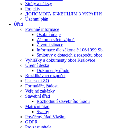
Ztráty a nálezy
Projekty
ДОПОМОГА БІЖЕНЦЯМ З УКРАЇНИ
Územní plán
Úřad
Povinné informace
Osobní údaje
Zákon o střetu zájmů
Životní situace
Informace dle zákona č.106⁄1999 Sb.
Smlouvy o dotacích z rozpočtu obce
Vyhlášky a dokumenty obce Kralovice
Úřední deska
Dokumenty úřadu
Rozklikávací rozpočet
Usnesení ZO
Formuláře, žádosti
Veřejné zakázky
Stavební úřad
Rozhodnutí stavebního úřadu
Matriční úřad
Svatby
Pověřený úřad Vlašim
GDPR
Pro zastupitele