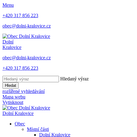
Menu
+420 317 856 223
obec@dolni-kralovice.cz
Dolní
Kralovice
obec@dolni-kralovice.cz
+420 317 856 223
Hledaný výraz
Hledat
rozšířené vyhledávání
Mapa webu
Vytisknout
Dolní Kralovice
Obec
Místní části
Dolní Kralovice