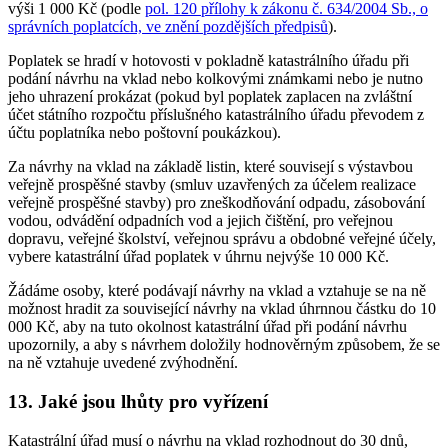
výši 1 000 Kč (podle
pol. 120 přílohy k zákonu č. 634/2004 Sb., o
správních poplatcích, ve znění pozdějších předpisů
).
Poplatek se hradí v hotovosti v pokladně katastrálního úřadu při
podání návrhu na vklad nebo kolkovými známkami nebo je nutno
jeho uhrazení prokázat (pokud byl poplatek zaplacen na zvláštní
účet státního rozpočtu příslušného katastrálního úřadu převodem z
účtu poplatníka nebo poštovní poukázkou).
Za návrhy na vklad na základě listin, které souvisejí s výstavbou
veřejně prospěšné stavby (smluv uzavřených za účelem realizace
veřejně prospěšné stavby) pro zneškodňování odpadu, zásobování
vodou, odvádění odpadních vod a jejich čištění, pro veřejnou
dopravu, veřejné školství, veřejnou správu a obdobné veřejné účely,
vybere katastrální úřad poplatek v úhrnu nejvýše 10 000 Kč.
Žádáme osoby, které podávají návrhy na vklad a vztahuje se na ně
možnost hradit za související návrhy na vklad úhrnnou částku do 10
000 Kč, aby na tuto okolnost katastrální úřad při podání návrhu
upozornily, a aby s návrhem doložily hodnověrným způsobem, že se
na ně vztahuje uvedené zvýhodnění.
13. Jaké jsou lhůty pro vyřízení
Katastrální úřad musí o návrhu na vklad rozhodnout do 30 dnů,