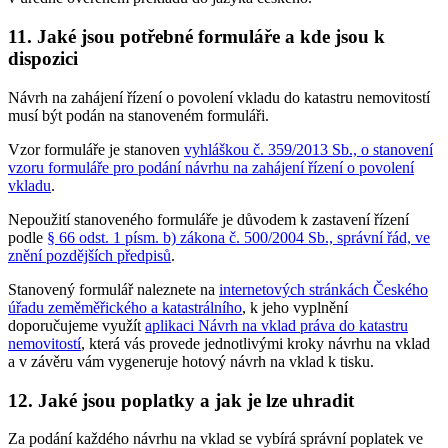
11. Jaké jsou potřebné formuláře a kde jsou k
dispozici
Návrh na zahájení řízení o povolení vkladu do katastru nemovitostí
musí být podán na stanoveném formuláři.
Vzor formuláře je stanoven
vyhláškou č. 359/2013 Sb., o stanovení
vzoru formuláře pro podání návrhu na zahájení řízení o povolení
vkladu
.
Nepoužití stanoveného formuláře je důvodem k zastavení řízení
podle
§ 66 odst. 1 písm. b) zákona č. 500/2004 Sb., správní řád, ve
znění pozdějších předpisů
.
Stanovený formulář naleznete na
internetových stránkách Českého
úřadu zeměměřického a katastrálního
, k jeho vyplnění
doporučujeme využít
aplikaci Návrh na vklad práva do katastru
nemovitostí
, která vás provede jednotlivými kroky návrhu na vklad
a v závěru vám vygeneruje hotový návrh na vklad k tisku.
12. Jaké jsou poplatky a jak je lze uhradit
Za podání každého návrhu na vklad se vybírá správní poplatek ve