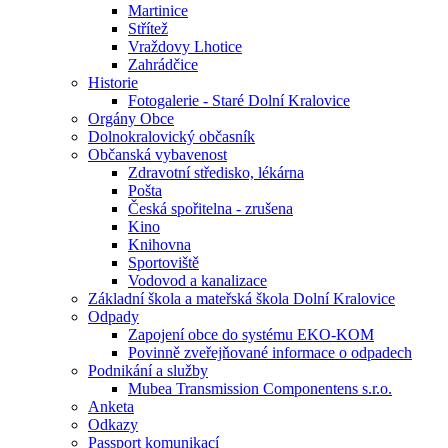
Martinice
Střítež
Vraždovy Lhotice
Zahrádčice
Historie
Fotogalerie - Staré Dolní Kralovice
Orgány Obce
Dolnokralovický občasník
Občanská vybavenost
Zdravotní středisko, lékárna
Pošta
Česká spořitelna - zrušena
Kino
Knihovna
Sportoviště
Vodovod a kanalizace
Základní škola a mateřská škola Dolní Kralovice
Odpady
Zapojení obce do systému EKO-KOM
Povinně zveřejňované informace o odpadech
Podnikání a služby
Mubea Transmission Componentens s.r.o.
Anketa
Odkazy
Passport komunikací