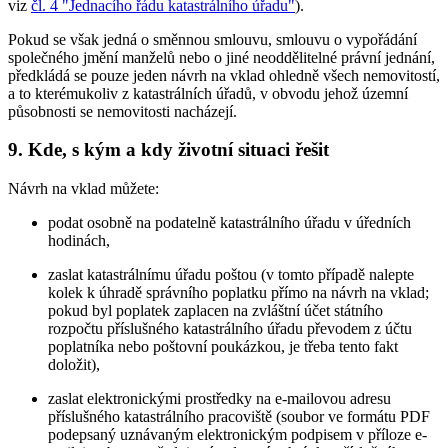
viz
čl. 4 "Jednacího řádu katastrálního úřadu"
).
Pokud se však jedná o směnnou smlouvu, smlouvu o vypořádání
společného jmění manželů nebo o jiné neoddělitelné právní jednání,
předkládá se pouze jeden návrh na vklad ohledně všech nemovitostí,
a to kterémukoliv z katastrálních úřadů, v obvodu jehož územní
působnosti se nemovitosti nacházejí.
9. Kde, s kým a kdy životní situaci řešit
Návrh na vklad můžete:
podat osobně na podatelně katastrálního úřadu v úředních
hodinách,
zaslat katastrálnímu úřadu poštou (v tomto případě nalepte
kolek k úhradě správního poplatku přímo na návrh na vklad;
pokud byl poplatek zaplacen na zvláštní účet státního
rozpočtu příslušného katastrálního úřadu převodem z účtu
poplatníka nebo poštovní poukázkou, je třeba tento fakt
doložit),
zaslat elektronickými prostředky na e-mailovou adresu
příslušného katastrálního pracoviště (soubor ve formátu PDF
podepsaný uznávaným elektronickým podpisem v příloze e-