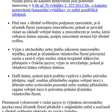
vkladu práva do katastru nemovitostí jsou podrobně
stanoveny v
§ 66 až 70 vyhlášky č. 357/2013 Sb., o katastru
nemovitostí (katastrální vyhláška), ve znění pozdějších
předpisů
.
Plná moc s úředně ověřeným podpisem zmocnitele, je-li
účastník řízení zastoupen zmocněncem; pokud se provádí
vklad na základě veřejné listiny a zmocněncem je osoba, která
veřejnou listinu sepsala, podpis zmocnitele nemusí být úředně
ověřen.
Výpis z obchodního nebo jiného zákonem stanoveného
rejstříku, pokud je účastníkem vkladového řízení právnická
osoba a není-li výpis možno získat bezplatně dálkovým
přístupem v českém jazyce; výpis se nevyžaduje, pokud je
vkladová listina veřejnou listinou.
Další listiny, pokud jejich potřeba vyplývá z jiného právního
předpisu, např. souhlas příslušného orgánu veřejné moci s
dělením nebo scelováním pozemků nebo souhlas příslušného
orgánu veřejné moci k právnímu jednání účastníka
vkladového řízení.
Písemnosti vyhotovené v cizím jazyce (s výjimkou slovenského
jazyka) musí účastník řízení předložit v originálním znění a současně
v úředně ověřeném překladu do jazyka českého.