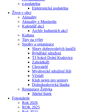
e-podatelna
Elektronická podatelna
Život v obci
Aktuality
Aktuality z Munipolis
Kalendář akcí
Archív kulturních akcí
Kultura
Tipy na výlet
Spolky a organizace
Sbory dobrovolných hasičů
Rybářské sdružení
TJ Sokol Dolní Kralovice
Zahrádkáři
Chovatelé
Myslivecké sdružení Háj
Včelaři
Klub nejen pro seniory
Dolnokralovická šlapka
Restaurace Želivka
Jídelní lístek
Fotogalerie
Rok 2026
ROK 2025
Rok 2024