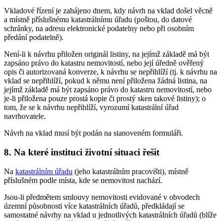
Vkladové řízení je zahájeno dnem, kdy návrh na vklad došel věcně
a místně příslušnému katastrálnímu úřadu (poštou, do datové
schránky, na adresu elektronické podatelny nebo při osobním
předání podatelně).
Není-li k návrhu přiložen originál listiny, na jejímž základě má být
zapsáno právo do katastru nemovitostí, nebo její úředně ověřený
opis či autorizovaná konverze, k návrhu se nepřihlíží (tj. k návrhu na
vklad se nepřihlíží, pokud k němu není přiložena žádná listina, na
jejímž základě má být zapsáno právo do katastru nemovitostí, nebo
je-li přiložena pouze prostá kopie či prostý sken takové listiny); o
tom, že se k návrhu nepřihlíží, vyrozumí katastrální úřad
navrhovatele.
Návrh na vklad musí být podán na stanoveném formuláři.
8. Na které instituci životní situaci řešit
Na
katastrálním úřadu
(jeho katastrálním pracovišti), místně
příslušném podle místa, kde se nemovitost nachází.
Jsou-li předmětem smlouvy nemovitosti evidované v obvodech
územní působnosti více katastrálních úřadů, předkládají se
samostatné návrhy na vklad u jednotlivých katastrálních úřadů (blíže