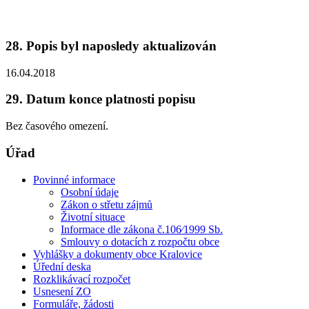
28. Popis byl naposledy aktualizován
16.04.2018
29. Datum konce platnosti popisu
Bez časového omezení.
Úřad
Povinné informace
Osobní údaje
Zákon o střetu zájmů
Životní situace
Informace dle zákona č.106⁄1999 Sb.
Smlouvy o dotacích z rozpočtu obce
Vyhlášky a dokumenty obce Kralovice
Úřední deska
Rozklikávací rozpočet
Usnesení ZO
Formuláře, žádosti