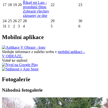
Říkají mi Lars -
17
18
19
20
22
23
promítání filmu
Zobrazit všechny
záznamy ze dne
24
25
26
27
28
29
30
31
1
2
3
4
5
6
Mobilní aplikace
Sledujte informace z našeho webu v
mobilní aplikaci –
V OBRAZE.
Volně ke stažení:
Fotogalerie
Náhodná fotogalerie