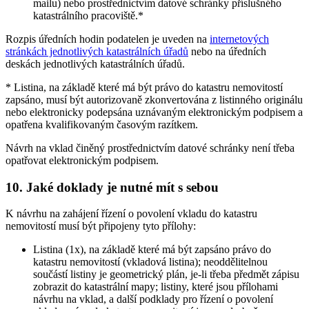
mailu) nebo prostřednictvím datové schránky příslušného
katastrálního pracoviště.*
Rozpis úředních hodin podatelen je uveden na
internetových
stránkách jednotlivých katastrálních úřadů
nebo na úředních
deskách jednotlivých katastrálních úřadů.
* Listina, na základě které má být právo do katastru nemovitostí
zapsáno, musí být autorizovaně zkonvertována z listinného originálu
nebo elektronicky podepsána uznávaným elektronickým podpisem a
opatřena kvalifikovaným časovým razítkem.
Návrh na vklad činěný prostřednictvím datové schránky není třeba
opatřovat elektronickým podpisem.
10. Jaké doklady je nutné mít s sebou
K návrhu na zahájení řízení o povolení vkladu do katastru
nemovitostí musí být připojeny tyto přílohy:
Listina (1x), na základě které má být zapsáno právo do
katastru nemovitostí (vkladová listina); neoddělitelnou
součástí listiny je geometrický plán, je-li třeba předmět zápisu
zobrazit do katastrální mapy; listiny, které jsou přílohami
návrhu na vklad, a další podklady pro řízení o povolení