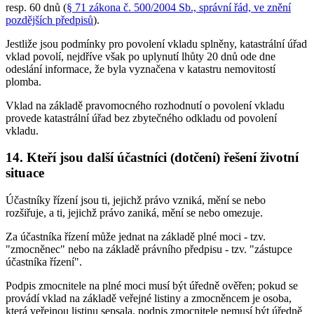
resp. 60 dnů (
§ 71 zákona č. 500/2004 Sb., správní řád, ve znění
pozdějších předpisů
).
Jestliže jsou podmínky pro povolení vkladu splněny, katastrální úřad
vklad povolí, nejdříve však po uplynutí lhůty 20 dnů ode dne
odeslání informace, že byla vyznačena v katastru nemovitostí
plomba.
Vklad na základě pravomocného rozhodnutí o povolení vkladu
provede katastrální úřad bez zbytečného odkladu od povolení
vkladu.
14. Kteří jsou další účastníci (dotčení) řešení životní
situace
Účastníky řízení jsou ti, jejichž právo vzniká, mění se nebo
rozšiřuje, a ti, jejichž právo zaniká, mění se nebo omezuje.
Za účastníka řízení může jednat na základě plné moci - tzv.
"zmocněnec" nebo na základě právního předpisu - tzv. "zástupce
účastníka řízení".
Podpis zmocnitele na plné moci musí být úředně ověřen; pokud se
provádí vklad na základě veřejné listiny a zmocněncem je osoba,
která veřejnou listinu sepsala, podpis zmocnitele nemusí být úředně