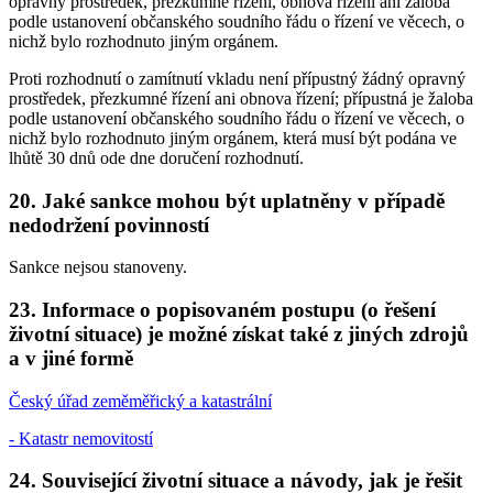
opravný prostředek, přezkumné řízení, obnova řízení ani žaloba
podle ustanovení občanského soudního řádu o řízení ve věcech, o
nichž bylo rozhodnuto jiným orgánem.
Proti rozhodnutí o zamítnutí vkladu není přípustný žádný opravný
prostředek, přezkumné řízení ani obnova řízení; přípustná je žaloba
podle ustanovení občanského soudního řádu o řízení ve věcech, o
nichž bylo rozhodnuto jiným orgánem, která musí být podána ve
lhůtě 30 dnů ode dne doručení rozhodnutí.
20. Jaké sankce mohou být uplatněny v případě
nedodržení povinností
Sankce nejsou stanoveny.
23. Informace o popisovaném postupu (o řešení
životní situace) je možné získat také z jiných zdrojů
a v jiné formě
Český úřad zeměměřický a katastrální
- Katastr nemovitostí
24. Související životní situace a návody, jak je řešit