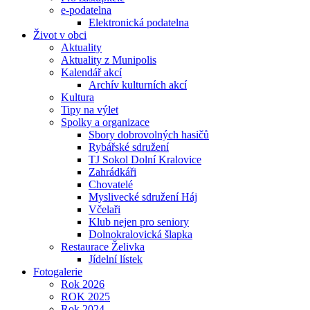
e-podatelna
Elektronická podatelna
Život v obci
Aktuality
Aktuality z Munipolis
Kalendář akcí
Archív kulturních akcí
Kultura
Tipy na výlet
Spolky a organizace
Sbory dobrovolných hasičů
Rybářské sdružení
TJ Sokol Dolní Kralovice
Zahrádkáři
Chovatelé
Myslivecké sdružení Háj
Včelaři
Klub nejen pro seniory
Dolnokralovická šlapka
Restaurace Želivka
Jídelní lístek
Fotogalerie
Rok 2026
ROK 2025
Rok 2024