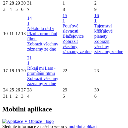
27
28
29
30
31
1
2
3
4
5
6
7
8
9
15
16
14
1
1
1
Pouťové
Tajemství
Někdo to rád v
slavnosti
křišťálové
10
11
12
13
Plzni - promítání
Blažejovice
planety
filmu
Zobrazit
Zobrazit
Zobrazit všechny
všechny
všechny
záznamy ze dne
záznamy ze dne
záznamy ze dne
21
1
Říkají mi Lars -
17
18
19
20
22
23
promítání filmu
Zobrazit všechny
záznamy ze dne
24
25
26
27
28
29
30
31
1
2
3
4
5
6
Mobilní aplikace
Sledujte informace z našeho webu v
mobilní aplikaci –