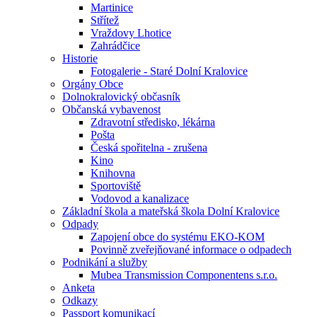
Martinice
Střítež
Vraždovy Lhotice
Zahrádčice
Historie
Fotogalerie - Staré Dolní Kralovice
Orgány Obce
Dolnokralovický občasník
Občanská vybavenost
Zdravotní středisko, lékárna
Pošta
Česká spořitelna - zrušena
Kino
Knihovna
Sportoviště
Vodovod a kanalizace
Základní škola a mateřská škola Dolní Kralovice
Odpady
Zapojení obce do systému EKO-KOM
Povinně zveřejňované informace o odpadech
Podnikání a služby
Mubea Transmission Componentens s.r.o.
Anketa
Odkazy
Passport komunikací