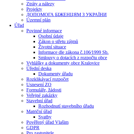
Ztráty a nálezy
Projekty
ДОПОМОГА БІЖЕНЦЯМ З УКРАЇНИ
Územní plán
Úřad
Povinné informace
Osobní údaje
Zákon o střetu zájmů
Životní situace
Informace dle zákona č.106⁄1999 Sb.
Smlouvy o dotacích z rozpočtu obce
Vyhlášky a dokumenty obce Kralovice
Úřední deska
Dokumenty úřadu
Rozklikávací rozpočet
Usnesení ZO
Formuláře, žádosti
Veřejné zakázky
Stavební úřad
Rozhodnutí stavebního úřadu
Matriční úřad
Svatby
Pověřený úřad Vlašim
GDPR
Pro zastupitele