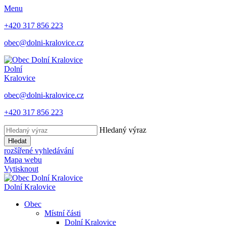
Menu
+420 317 856 223
obec@dolni-kralovice.cz
Dolní
Kralovice
obec@dolni-kralovice.cz
+420 317 856 223
Hledaný výraz
Hledat
rozšířené vyhledávání
Mapa webu
Vytisknout
Dolní Kralovice
Obec
Místní části
Dolní Kralovice