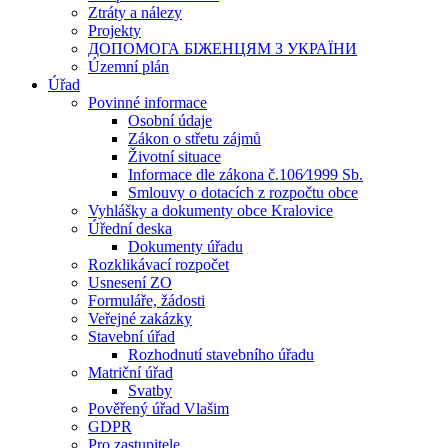
Ztráty a nálezy
Projekty
ДОПОМОГА БІЖЕНЦЯМ З УКРАЇНИ
Územní plán
Úřad
Povinné informace
Osobní údaje
Zákon o střetu zájmů
Životní situace
Informace dle zákona č.106⁄1999 Sb.
Smlouvy o dotacích z rozpočtu obce
Vyhlášky a dokumenty obce Kralovice
Úřední deska
Dokumenty úřadu
Rozklikávací rozpočet
Usnesení ZO
Formuláře, žádosti
Veřejné zakázky
Stavební úřad
Rozhodnutí stavebního úřadu
Matriční úřad
Svatby
Pověřený úřad Vlašim
GDPR
Pro zastupitele