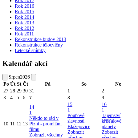
Rok 2017
Rok 2016
Rok 2015
Rok 2014
Rok 2013
Rok 2012
Rok 2011
Rekonstrukce budov 2013
Rekonstrukce tělocvičny
Letecké snímky
Kalendář akcí
Srpen
2026
Po
Út
St
Čt
Pá
So
Ne
27
28
29
30
31
1
2
3
4
5
6
7
8
9
15
16
14
1
1
1
Pouťové
Tajemství
Někdo to rád v
slavnosti
křišťálové
10
11
12
13
Plzni - promítání
Blažejovice
planety
filmu
Zobrazit
Zobrazit
Zobrazit všechny
všechny
všechny