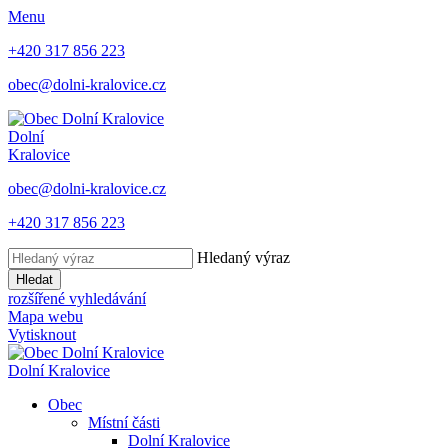
Menu
+420 317 856 223
obec@dolni-kralovice.cz
Dolní
Kralovice
obec@dolni-kralovice.cz
+420 317 856 223
Hledaný výraz
Hledat
rozšířené vyhledávání
Mapa webu
Vytisknout
Dolní Kralovice
Obec
Místní části
Dolní Kralovice