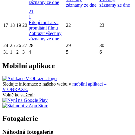
záznamy ze dne
záznamy ze dne
záznamy ze dne
21
1
Říkají mi Lars -
17
18
19
20
22
23
promítání filmu
Zobrazit všechny
záznamy ze dne
24
25
26
27
28
29
30
31
1
2
3
4
5
6
Mobilní aplikace
Sledujte informace z našeho webu v
mobilní aplikaci –
V OBRAZE.
Volně ke stažení:
Fotogalerie
Náhodná fotogalerie