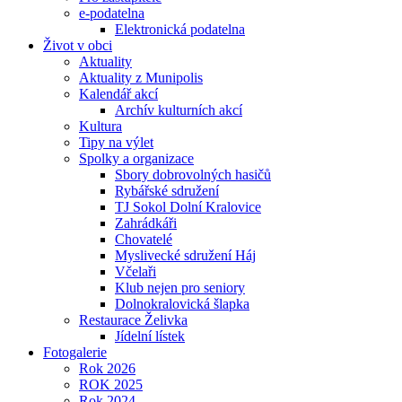
e-podatelna
Elektronická podatelna
Život v obci
Aktuality
Aktuality z Munipolis
Kalendář akcí
Archív kulturních akcí
Kultura
Tipy na výlet
Spolky a organizace
Sbory dobrovolných hasičů
Rybářské sdružení
TJ Sokol Dolní Kralovice
Zahrádkáři
Chovatelé
Myslivecké sdružení Háj
Včelaři
Klub nejen pro seniory
Dolnokralovická šlapka
Restaurace Želivka
Jídelní lístek
Fotogalerie
Rok 2026
ROK 2025
Rok 2024