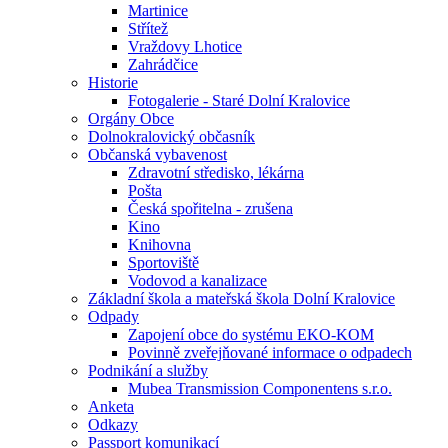
Martinice
Střítež
Vraždovy Lhotice
Zahrádčice
Historie
Fotogalerie - Staré Dolní Kralovice
Orgány Obce
Dolnokralovický občasník
Občanská vybavenost
Zdravotní středisko, lékárna
Pošta
Česká spořitelna - zrušena
Kino
Knihovna
Sportoviště
Vodovod a kanalizace
Základní škola a mateřská škola Dolní Kralovice
Odpady
Zapojení obce do systému EKO-KOM
Povinně zveřejňované informace o odpadech
Podnikání a služby
Mubea Transmission Componentens s.r.o.
Anketa
Odkazy
Passport komunikací