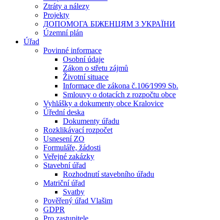
Ztráty a nálezy
Projekty
ДОПОМОГА БІЖЕНЦЯМ З УКРАЇНИ
Územní plán
Úřad
Povinné informace
Osobní údaje
Zákon o střetu zájmů
Životní situace
Informace dle zákona č.106⁄1999 Sb.
Smlouvy o dotacích z rozpočtu obce
Vyhlášky a dokumenty obce Kralovice
Úřední deska
Dokumenty úřadu
Rozklikávací rozpočet
Usnesení ZO
Formuláře, žádosti
Veřejné zakázky
Stavební úřad
Rozhodnutí stavebního úřadu
Matriční úřad
Svatby
Pověřený úřad Vlašim
GDPR
Pro zastupitele