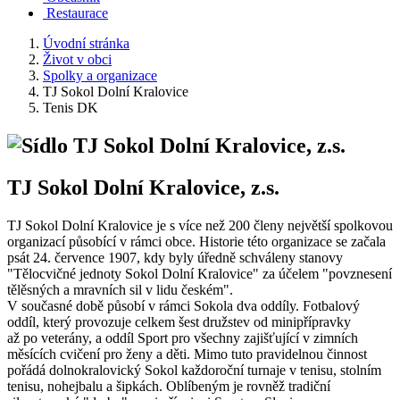
Restaurace
Úvodní stránka
Život v obci
Spolky a organizace
TJ Sokol Dolní Kralovice
Tenis DK
TJ Sokol Dolní Kralovice, z.s.
TJ Sokol Dolní Kralovice je s více než 200 členy největší spolkovou
organizací působící v rámci obce. Historie této organizace se začala
psát 24. července 1907, kdy byly úředně schváleny stanovy
"Tělocvičné jednoty Sokol Dolní Kralovice" za účelem "povznesení
tělěsných a mravních sil v lidu českém".
V současné době působí v rámci Sokola dva oddíly. Fotbalový
oddíl, který provozuje celkem šest družstev od minipřípravky
až po veterány, a oddíl Sport pro všechny zajišťující v zimních
měsících cvičení pro ženy a děti. Mimo tuto pravidelnou činnost
pořádá dolnokralovický Sokol každoroční turnaje v tenisu, stolním
tenisu, nohejbalu a šipkách. Oblíbeným je rovněž tradiční