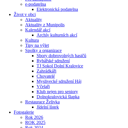
e-podatelna
Elektronická podatelna
Život v obci
Aktuality
Aktuality z Munipolis
Kalendář akcí
Archív kulturních akcí
Kultura
Tipy na výlet
Spolky a organizace
Sbory dobrovolných hasičů
Rybářské sdružení
TJ Sokol Dolní Kralovice
Zahrádkáři
Chovatelé
Myslivecké sdružení Háj
Včelaři
Klub nejen pro seniory
Dolnokralovická šlapka
Restaurace Želivka
Jídelní lístek
Fotogalerie
Rok 2026
ROK 2025
Rok 2024