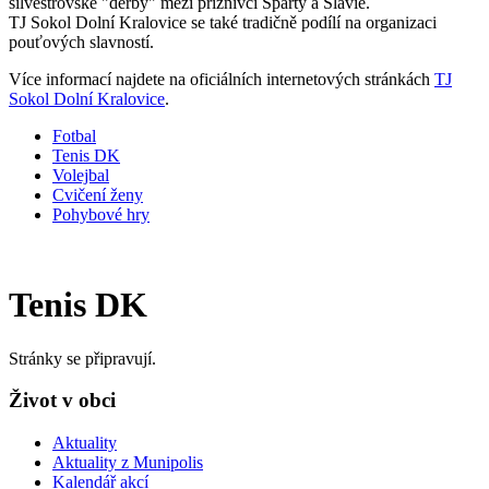
silvestrovské "derby" mezi příznivci Sparty a Slavie.
TJ Sokol Dolní Kralovice se také tradičně podílí na organizaci
pouťových slavností.
Více informací najdete na oficiálních internetových stránkách
TJ
Sokol Dolní Kralovice
.
Fotbal
Tenis DK
Volejbal
Cvičení ženy
Pohybové hry
Tenis DK
Stránky se připravují.
Život v obci
Aktuality
Aktuality z Munipolis
Kalendář akcí