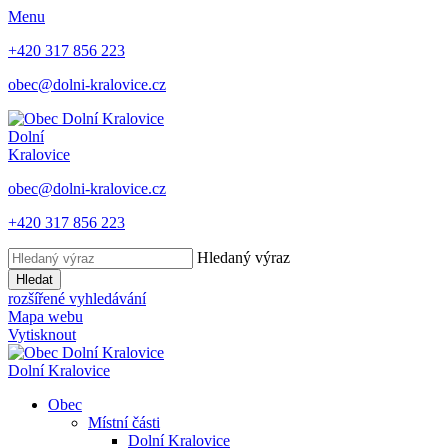
Menu
+420 317 856 223
obec@dolni-kralovice.cz
Dolní
Kralovice
obec@dolni-kralovice.cz
+420 317 856 223
Hledaný výraz
Hledat
rozšířené vyhledávání
Mapa webu
Vytisknout
Dolní Kralovice
Obec
Místní části
Dolní Kralovice