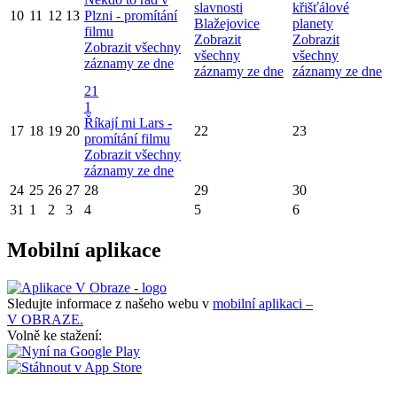
slavnosti
křišťálové
10
11
12
13
Plzni - promítání
Blažejovice
planety
filmu
Zobrazit
Zobrazit
Zobrazit všechny
všechny
všechny
záznamy ze dne
záznamy ze dne
záznamy ze dne
21
1
Říkají mi Lars -
17
18
19
20
22
23
promítání filmu
Zobrazit všechny
záznamy ze dne
24
25
26
27
28
29
30
31
1
2
3
4
5
6
Mobilní aplikace
Sledujte informace z našeho webu v
mobilní aplikaci –
V OBRAZE.
Volně ke stažení: