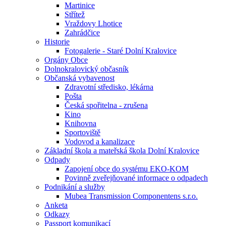
Martinice
Střítež
Vraždovy Lhotice
Zahrádčice
Historie
Fotogalerie - Staré Dolní Kralovice
Orgány Obce
Dolnokralovický občasník
Občanská vybavenost
Zdravotní středisko, lékárna
Pošta
Česká spořitelna - zrušena
Kino
Knihovna
Sportoviště
Vodovod a kanalizace
Základní škola a mateřská škola Dolní Kralovice
Odpady
Zapojení obce do systému EKO-KOM
Povinně zveřejňované informace o odpadech
Podnikání a služby
Mubea Transmission Componentens s.r.o.
Anketa
Odkazy
Passport komunikací