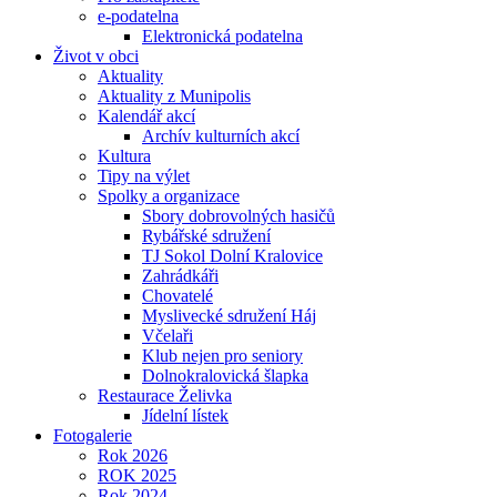
e-podatelna
Elektronická podatelna
Život v obci
Aktuality
Aktuality z Munipolis
Kalendář akcí
Archív kulturních akcí
Kultura
Tipy na výlet
Spolky a organizace
Sbory dobrovolných hasičů
Rybářské sdružení
TJ Sokol Dolní Kralovice
Zahrádkáři
Chovatelé
Myslivecké sdružení Háj
Včelaři
Klub nejen pro seniory
Dolnokralovická šlapka
Restaurace Želivka
Jídelní lístek
Fotogalerie
Rok 2026
ROK 2025
Rok 2024