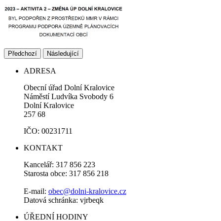
Předchozí
Následující
ADRESA
Obecní úřad Dolní Kralovice
Náměstí Ludvíka Svobody 6
Dolní Kralovice
257 68
IČO: 00231711
KONTAKT
Kancelář: 317 856 223
Starosta obce: 317 856 218
E-mail:
obec@dolni-kralovice.cz
Datová schránka: vjrbeqk
ÚŘEDNÍ HODINY