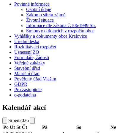
Povinné informace
Osobní údaje
Zákon o střetu zájmů
Životní situace
Informace dle zákona č.106⁄1999 Sb.
Smlouvy o dotacích z rozpočtu obce
Vyhlášky a dokumenty obce Kralovice
Úřední deska
Rozklikávací rozpočet
Usnesení ZO
Formuláře, žádosti
Veřejné zakázky
Stavební úřad
Matriční úřad
Pověřený úřad Vlašim
GDPR
Pro zastupitele
e-podatelna
Kalendář akcí
Srpen
2026
Po
Út
St
Čt
Pá
So
Ne