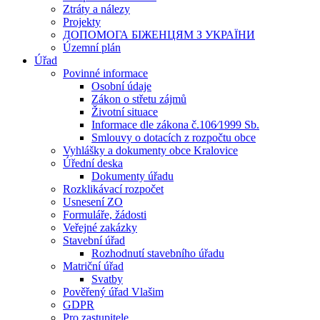
Ztráty a nálezy
Projekty
ДОПОМОГА БІЖЕНЦЯМ З УКРАЇНИ
Územní plán
Úřad
Povinné informace
Osobní údaje
Zákon o střetu zájmů
Životní situace
Informace dle zákona č.106⁄1999 Sb.
Smlouvy o dotacích z rozpočtu obce
Vyhlášky a dokumenty obce Kralovice
Úřední deska
Dokumenty úřadu
Rozklikávací rozpočet
Usnesení ZO
Formuláře, žádosti
Veřejné zakázky
Stavební úřad
Rozhodnutí stavebního úřadu
Matriční úřad
Svatby
Pověřený úřad Vlašim
GDPR
Pro zastupitele