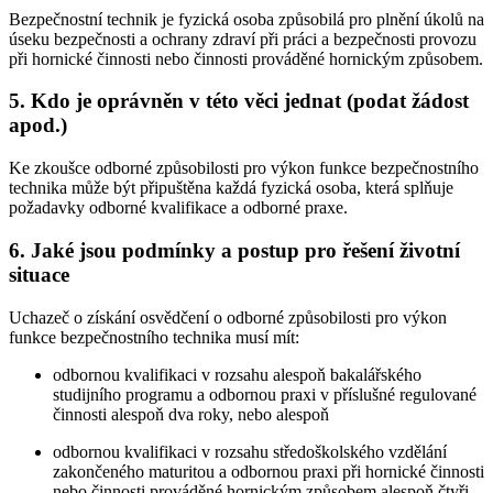
Bezpečnostní technik je fyzická osoba způsobilá pro plnění úkolů na
úseku bezpečnosti a ochrany zdraví při práci a bezpečnosti provozu
při hornické činnosti nebo činnosti prováděné hornickým způsobem.
5. Kdo je oprávněn v této věci jednat (podat žádost
apod.)
Ke zkoušce odborné způsobilosti pro výkon funkce bezpečnostního
technika může být připuštěna každá fyzická osoba, která splňuje
požadavky odborné kvalifikace a odborné praxe.
6. Jaké jsou podmínky a postup pro řešení životní
situace
Uchazeč o získání osvědčení o odborné způsobilosti pro výkon
funkce bezpečnostního technika musí mít:
odbornou kvalifikaci v rozsahu alespoň bakalářského
studijního programu a odbornou praxi v příslušné regulované
činnosti alespoň dva roky, nebo alespoň
odbornou kvalifikaci v rozsahu středoškolského vzdělání
zakončeného maturitou a odbornou praxi při hornické činnosti
nebo činnosti prováděné hornickým způsobem alespoň čtyři