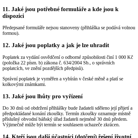
11. Jaké jsou potřebné formuláře a kde jsou k
dispozici
Předepsané formuláře nejsou stanoveny (přihláška se podává volnou
formou).
12. Jaké jsou poplatky a jak je lze uhradit
Poplatek za vydání osvědčení o odborné způsobilosti činí 1 000 Kč
(položka 22 písm. b) zákona č. 634/2004 Sb., o správních
poplatcích, ve znění pozdějších předpisů).
Správní poplatek je vyměřen a vybírán v české měně a platí se
kolkovými známkami.
13. Jaké jsou lhůty pro vyřízení
Do 30 dnů od obdržení přihlášky bude žadateli sděleno její přijetí a
předpokládané konání zkoušky. Termín zkoušky oznamuje místně
příslušný obvodní báňský úřad žadateli nejméně 30 dnů předem.
Výjimečně může být termín se souhlasem uchazeče zkrácen.
14. Kteří jsou další účastníci (dotčení) řešení životní