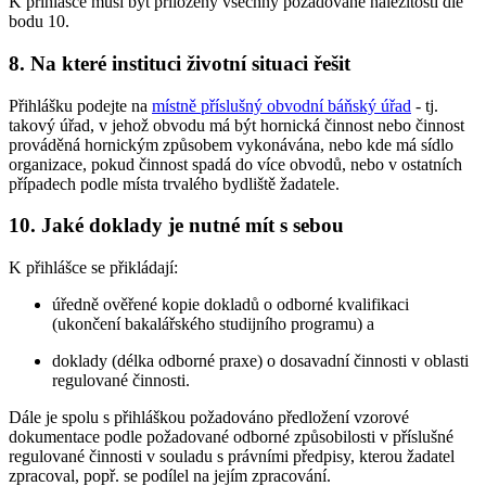
K přihlášce musí být přiloženy všechny požadované náležitosti dle
bodu 10.
8. Na které instituci životní situaci řešit
Přihlášku podejte na
místně příslušný obvodní báňský úřad
- tj.
takový úřad, v jehož obvodu má být hornická činnost nebo činnost
prováděná hornickým způsobem vykonávána, nebo kde má sídlo
organizace, pokud činnost spadá do více obvodů, nebo v ostatních
případech podle místa trvalého bydliště žadatele.
10. Jaké doklady je nutné mít s sebou
K přihlášce se přikládají:
úředně ověřené kopie dokladů o odborné kvalifikaci
(ukončení bakalářského studijního programu) a
doklady (délka odborné praxe) o dosavadní činnosti v oblasti
regulované činnosti.
Dále je spolu s přihláškou požadováno předložení vzorové
dokumentace podle požadované odborné způsobilosti v příslušné
regulované činnosti v souladu s právními předpisy, kterou žadatel
zpracoval, popř. se podílel na jejím zpracování.