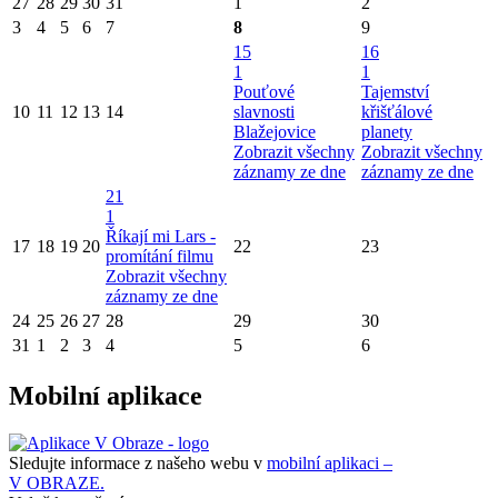
27
28
29
30
31
1
2
3
4
5
6
7
8
9
15
16
1
1
Pouťové
Tajemství
10
11
12
13
14
slavnosti
křišťálové
Blažejovice
planety
Zobrazit všechny
Zobrazit všechny
záznamy ze dne
záznamy ze dne
21
1
Říkají mi Lars -
17
18
19
20
22
23
promítání filmu
Zobrazit všechny
záznamy ze dne
24
25
26
27
28
29
30
31
1
2
3
4
5
6
Mobilní aplikace
Sledujte informace z našeho webu v
mobilní aplikaci –
V OBRAZE.