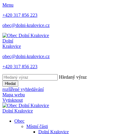
Menu
+420 317 856 223
obec@dolni-kralovice.cz
Dolní
Kralovice
obec@dolni-kralovice.cz
+420 317 856 223
Hledaný výraz
Hledat
rozšířené vyhledávání
Mapa webu
Vytisknout
Dolní Kralovice
Obec
Místní části
Dolní Kralovice