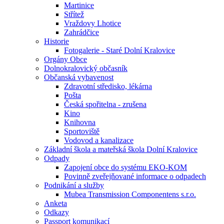
Martinice
Střítež
Vraždovy Lhotice
Zahrádčice
Historie
Fotogalerie - Staré Dolní Kralovice
Orgány Obce
Dolnokralovický občasník
Občanská vybavenost
Zdravotní středisko, lékárna
Pošta
Česká spořitelna - zrušena
Kino
Knihovna
Sportoviště
Vodovod a kanalizace
Základní škola a mateřská škola Dolní Kralovice
Odpady
Zapojení obce do systému EKO-KOM
Povinně zveřejňované informace o odpadech
Podnikání a služby
Mubea Transmission Componentens s.r.o.
Anketa
Odkazy
Passport komunikací