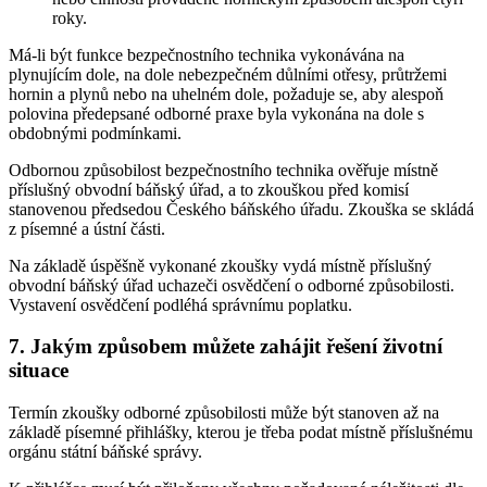
roky.
Má-li být funkce bezpečnostního technika vykonávána na
plynujícím dole, na dole nebezpečném důlními otřesy, průtržemi
hornin a plynů nebo na uhelném dole, požaduje se, aby alespoň
polovina předepsané odborné praxe byla vykonána na dole s
obdobnými podmínkami.
Odbornou způsobilost bezpečnostního technika ověřuje místně
příslušný obvodní báňský úřad, a to zkouškou před komisí
stanovenou předsedou Českého báňského úřadu. Zkouška se skládá
z písemné a ústní části.
Na základě úspěšně vykonané zkoušky vydá místně příslušný
obvodní báňský úřad uchazeči osvědčení o odborné způsobilosti.
Vystavení osvědčení podléhá správnímu poplatku.
7. Jakým způsobem můžete zahájit řešení životní
situace
Termín zkoušky odborné způsobilosti může být stanoven až na
základě písemné přihlášky, kterou je třeba podat místně příslušnému
orgánu státní báňské správy.