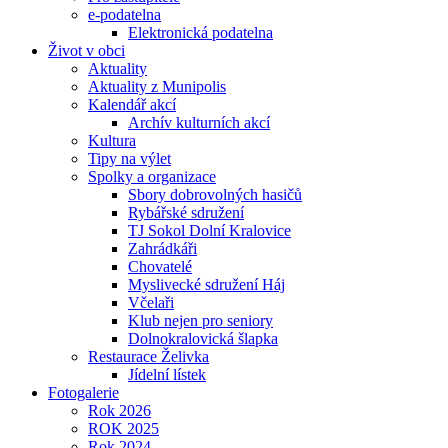
e-podatelna
Elektronická podatelna
Život v obci
Aktuality
Aktuality z Munipolis
Kalendář akcí
Archív kulturních akcí
Kultura
Tipy na výlet
Spolky a organizace
Sbory dobrovolných hasičů
Rybářské sdružení
TJ Sokol Dolní Kralovice
Zahrádkáři
Chovatelé
Myslivecké sdružení Háj
Včelaři
Klub nejen pro seniory
Dolnokralovická šlapka
Restaurace Želivka
Jídelní lístek
Fotogalerie
Rok 2026
ROK 2025
Rok 2024