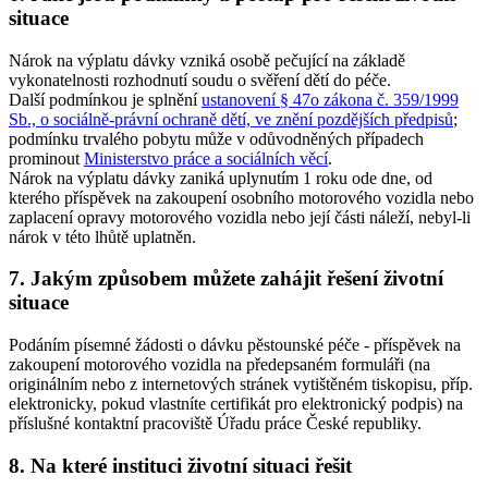
situace
Nárok na výplatu dávky vzniká osobě pečující na základě
vykonatelnosti rozhodnutí soudu o svěření dětí do péče.
Další podmínkou je splnění
ustanovení § 47o zákona č. 359/1999
Sb., o sociálně-právní ochraně dětí, ve znění pozdějších předpisů
;
podmínku trvalého pobytu může v odůvodněných případech
prominout
Ministerstvo práce a sociálních věcí
.
Nárok na výplatu dávky zaniká uplynutím 1 roku ode dne, od
kterého příspěvek na zakoupení osobního motorového vozidla nebo
zaplacení opravy motorového vozidla nebo její části náleží, nebyl-li
nárok v této lhůtě uplatněn.
7. Jakým způsobem můžete zahájit řešení životní
situace
Podáním písemné žádosti o dávku pěstounské péče - příspěvek na
zakoupení motorového vozidla na předepsaném formuláři (na
originálním nebo z internetových stránek vytištěném tiskopisu, příp.
elektronicky, pokud vlastníte certifikát pro elektronický podpis) na
příslušné kontaktní pracoviště Úřadu práce České republiky.
8. Na které instituci životní situaci řešit