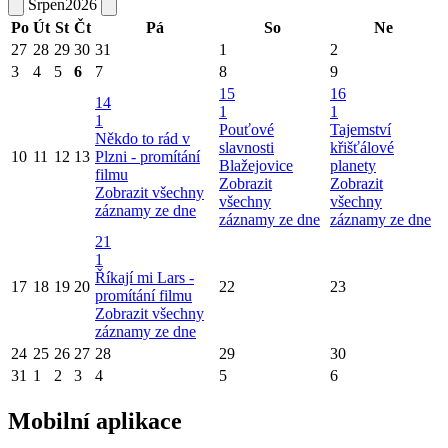
Srpen
2026
Po
Út
St
Čt
Pá
So
Ne
27
28
29
30
31
1
2
3
4
5
6
7
8
9
15
16
14
1
1
1
Pouťové
Tajemství
Někdo to rád v
slavnosti
křišťálové
10
11
12
13
Plzni - promítání
Blažejovice
planety
filmu
Zobrazit
Zobrazit
Zobrazit všechny
všechny
všechny
záznamy ze dne
záznamy ze dne
záznamy ze dne
21
1
Říkají mi Lars -
17
18
19
20
22
23
promítání filmu
Zobrazit všechny
záznamy ze dne
24
25
26
27
28
29
30
31
1
2
3
4
5
6
Mobilní aplikace