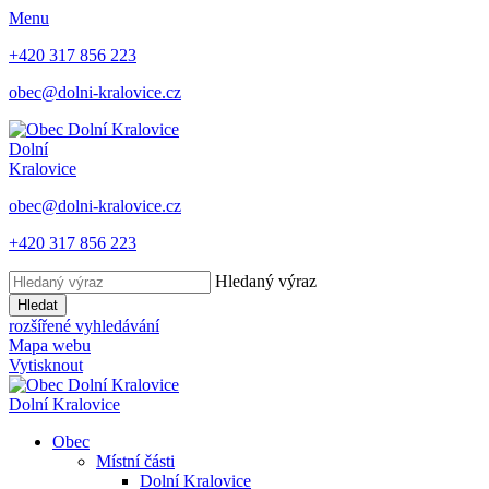
Menu
+420 317 856 223
obec@dolni-kralovice.cz
Dolní
Kralovice
obec@dolni-kralovice.cz
+420 317 856 223
Hledaný výraz
Hledat
rozšířené vyhledávání
Mapa webu
Vytisknout
Dolní Kralovice
Obec
Místní části
Dolní Kralovice