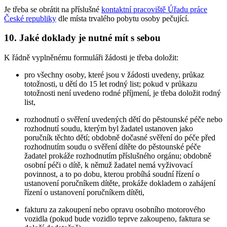
Je třeba se obrátit na příslušné
kontaktní pracoviště Úřadu práce
České republiky
dle místa trvalého pobytu osoby pečující.
10. Jaké doklady je nutné mít s sebou
K řádně vyplněnému formuláři žádosti je třeba doložit:
pro všechny osoby, které jsou v žádosti uvedeny, průkaz
totožnosti, u dětí do 15 let rodný list; pokud v průkazu
totožnosti není uvedeno rodné příjmení, je třeba doložit rodný
list,
rozhodnutí o svěření uvedených dětí do pěstounské péče nebo
rozhodnutí soudu, kterým byl žadatel ustanoven jako
poručník těchto dětí; obdobně dočasné svěření do péče před
rozhodnutím soudu o svěření dítěte do pěstounské péče
žadatel prokáže rozhodnutím příslušného orgánu; obdobně
osobní péči o dítě, k němuž žadatel nemá vyživovací
povinnost, a to po dobu, kterou probíhá soudní řízení o
ustanovení poručníkem dítěte, prokáže dokladem o zahájení
řízení o ustanovení poručníkem dítěti,
fakturu za zakoupení nebo opravu osobního motorového
vozidla (pokud bude vozidlo teprve zakoupeno, faktura se