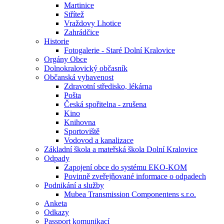
Martinice
Střítež
Vraždovy Lhotice
Zahrádčice
Historie
Fotogalerie - Staré Dolní Kralovice
Orgány Obce
Dolnokralovický občasník
Občanská vybavenost
Zdravotní středisko, lékárna
Pošta
Česká spořitelna - zrušena
Kino
Knihovna
Sportoviště
Vodovod a kanalizace
Základní škola a mateřská škola Dolní Kralovice
Odpady
Zapojení obce do systému EKO-KOM
Povinně zveřejňované informace o odpadech
Podnikání a služby
Mubea Transmission Componentens s.r.o.
Anketa
Odkazy
Passport komunikací