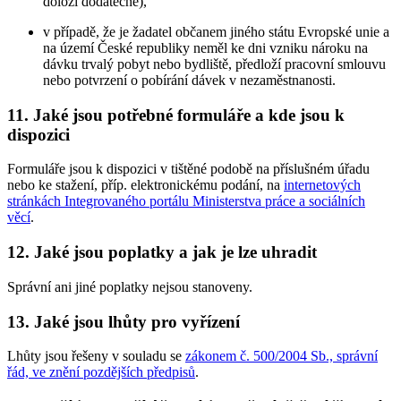
doloží dodatečně),
v případě, že je žadatel občanem jiného státu Evropské unie a
na území České republiky neměl ke dni vzniku nároku na
dávku trvalý pobyt nebo bydliště, předloží pracovní smlouvu
nebo potvrzení o pobírání dávek v nezaměstnanosti.
11. Jaké jsou potřebné formuláře a kde jsou k
dispozici
Formuláře jsou k dispozici v tištěné podobě na příslušném úřadu
nebo ke stažení, příp. elektronickému podání, na
internetových
stránkách Integrovaného portálu Ministerstva práce a sociálních
věcí
.
12. Jaké jsou poplatky a jak je lze uhradit
Správní ani jiné poplatky nejsou stanoveny.
13. Jaké jsou lhůty pro vyřízení
Lhůty jsou řešeny v souladu se
zákonem č. 500/2004 Sb., správní
řád, ve znění pozdějších předpisů
.