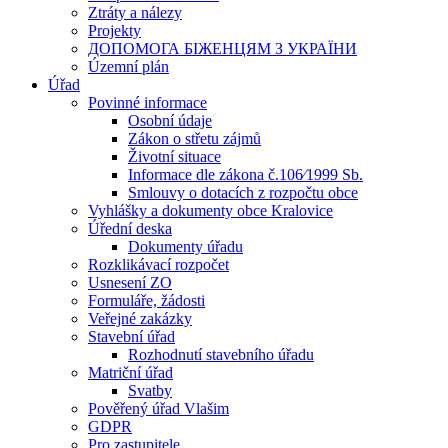
Ztráty a nálezy
Projekty
ДОПОМОГА БІЖЕНЦЯМ З УКРАЇНИ
Územní plán
Úřad
Povinné informace
Osobní údaje
Zákon o střetu zájmů
Životní situace
Informace dle zákona č.106⁄1999 Sb.
Smlouvy o dotacích z rozpočtu obce
Vyhlášky a dokumenty obce Kralovice
Úřední deska
Dokumenty úřadu
Rozklikávací rozpočet
Usnesení ZO
Formuláře, žádosti
Veřejné zakázky
Stavební úřad
Rozhodnutí stavebního úřadu
Matriční úřad
Svatby
Pověřený úřad Vlašim
GDPR
Pro zastupitele