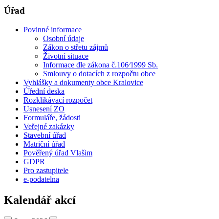
Úřad
Povinné informace
Osobní údaje
Zákon o střetu zájmů
Životní situace
Informace dle zákona č.106⁄1999 Sb.
Smlouvy o dotacích z rozpočtu obce
Vyhlášky a dokumenty obce Kralovice
Úřední deska
Rozklikávací rozpočet
Usnesení ZO
Formuláře, žádosti
Veřejné zakázky
Stavební úřad
Matriční úřad
Pověřený úřad Vlašim
GDPR
Pro zastupitele
e-podatelna
Kalendář akcí