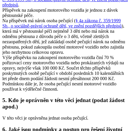
předpisů
.
Příspěvek na zakoupení motorového vozidla je jednou z dávek
pěstounské péče.
Na příspěvek má nárok osoba pečující (
§ 4a zákona č. 359/1999
Sb., o sociálně-právní ochraně dětí, ve znění pozdějších předpisů
),
která má v pěstounské péči nejméně 3 děti nebo má nárok na
odměnu pěstouna z důvodu péče o 3 děti, včetně zletilých
nezaopatřených dětí, jež zakládají osobě pečující nárok na odměnu
pěstouna, pokud zakoupila osobní motorové vozidlo nebo zajistila
jeho nezbytnou celkovou opravu.
Výše příspěvku na zakoupení motorového vozidla činí 70 %
pořizovací ceny motorového vozidla nebo prokázaných výdajů na
opravy, nejvýše však 100 000 Kč. Součet těchto příspěvků
poskytnutých osobě pečující v období posledních 10 kalendářních
let přede dnem podání žádosti nesmí přesáhnout 200 000 Kč.
Podmínkou dále je, že osoba pečující nesmí motorové vozidlo
používat k výdělečné činnosti.
5. Kdo je oprávněn v této věci jednat (podat žádost
apod.)
V této věci je oprávněna jednat osoba pečující.
6. Jaké jsou podmínky a postup pro řešení životní