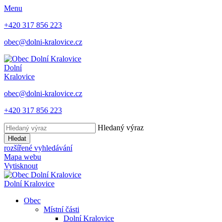
Menu
+420 317 856 223
obec@dolni-kralovice.cz
Dolní
Kralovice
obec@dolni-kralovice.cz
+420 317 856 223
Hledaný výraz
Hledat
rozšířené vyhledávání
Mapa webu
Vytisknout
Dolní Kralovice
Obec
Místní části
Dolní Kralovice