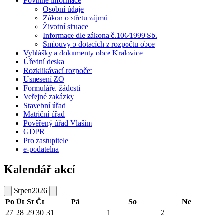
Povinné informace
Osobní údaje
Zákon o střetu zájmů
Životní situace
Informace dle zákona č.106⁄1999 Sb.
Smlouvy o dotacích z rozpočtu obce
Vyhlášky a dokumenty obce Kralovice
Úřední deska
Rozklikávací rozpočet
Usnesení ZO
Formuláře, žádosti
Veřejné zakázky
Stavební úřad
Matriční úřad
Pověřený úřad Vlašim
GDPR
Pro zastupitele
e-podatelna
Kalendář akcí
Srpen
2026
Po
Út
St
Čt
Pá
So
Ne
27
28
29
30
31
1
2