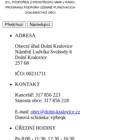
Předchozí
Následující
ADRESA
Obecní úřad Dolní Kralovice
Náměstí Ludvíka Svobody 6
Dolní Kralovice
257 68
IČO: 00231711
KONTAKT
Kancelář: 317 856 223
Starosta obce: 317 856 218
E-mail:
obec@dolni-kralovice.cz
Datová schránka: vjrbeqk
ÚŘEDNÍ HODINY
Po 8:00 - 11:30, 12:30 - 16:30