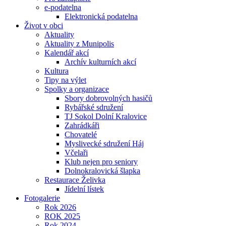
e-podatelna
Elektronická podatelna
Život v obci
Aktuality
Aktuality z Munipolis
Kalendář akcí
Archív kulturních akcí
Kultura
Tipy na výlet
Spolky a organizace
Sbory dobrovolných hasičů
Rybářské sdružení
TJ Sokol Dolní Kralovice
Zahrádkáři
Chovatelé
Myslivecké sdružení Háj
Včelaři
Klub nejen pro seniory
Dolnokralovická šlapka
Restaurace Želivka
Jídelní lístek
Fotogalerie
Rok 2026
ROK 2025
Rok 2024