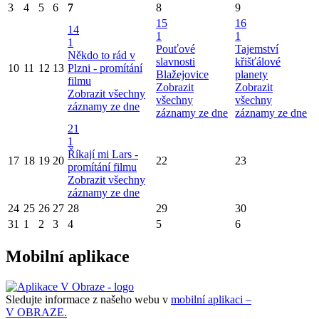
3
4
5
6
7
8
9
15
16
14
1
1
1
Pouťové
Tajemství
Někdo to rád v
slavnosti
křišťálové
10
11
12
13
Plzni - promítání
Blažejovice
planety
filmu
Zobrazit
Zobrazit
Zobrazit všechny
všechny
všechny
záznamy ze dne
záznamy ze dne
záznamy ze dne
21
1
Říkají mi Lars -
17
18
19
20
22
23
promítání filmu
Zobrazit všechny
záznamy ze dne
24
25
26
27
28
29
30
31
1
2
3
4
5
6
Mobilní aplikace
Sledujte informace z našeho webu v
mobilní aplikaci –
V OBRAZE.