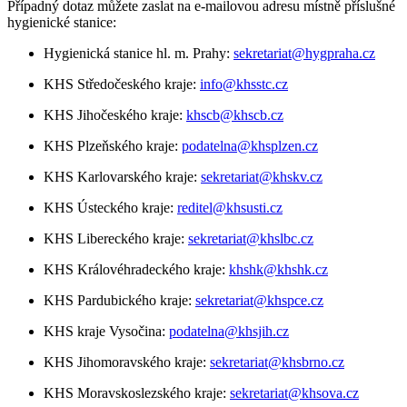
Případný dotaz můžete zaslat na e-mailovou adresu místně příslušné
hygienické stanice:
Hygienická stanice hl. m. Prahy:
sekretariat@hygpraha.cz
KHS Středočeského kraje:
info@khsstc.cz
KHS Jihočeského kraje:
khscb@khscb.cz
KHS Plzeňského kraje:
podatelna@khsplzen.cz
KHS Karlovarského kraje:
sekretariat@khskv.cz
KHS Ústeckého kraje:
reditel@khsusti.cz
KHS Libereckého kraje:
sekretariat@khslbc.cz
KHS Královéhradeckého kraje:
khshk@khshk.cz
KHS Pardubického kraje:
sekretariat@khspce.cz
KHS kraje Vysočina:
podatelna@khsjih.cz
KHS Jihomoravského kraje:
sekretariat@khsbrno.cz
KHS Moravskoslezského kraje:
sekretariat@khsova.cz