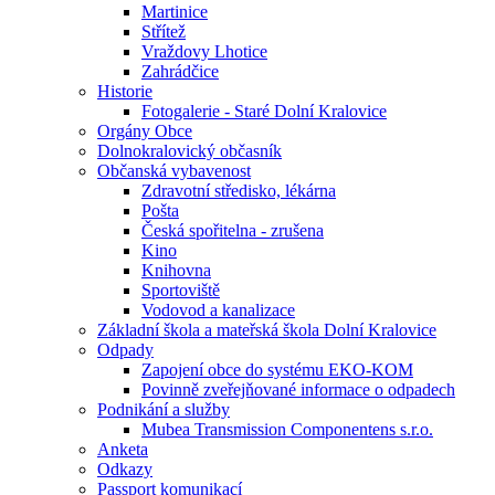
Martinice
Střítež
Vraždovy Lhotice
Zahrádčice
Historie
Fotogalerie - Staré Dolní Kralovice
Orgány Obce
Dolnokralovický občasník
Občanská vybavenost
Zdravotní středisko, lékárna
Pošta
Česká spořitelna - zrušena
Kino
Knihovna
Sportoviště
Vodovod a kanalizace
Základní škola a mateřská škola Dolní Kralovice
Odpady
Zapojení obce do systému EKO-KOM
Povinně zveřejňované informace o odpadech
Podnikání a služby
Mubea Transmission Componentens s.r.o.
Anketa
Odkazy
Passport komunikací