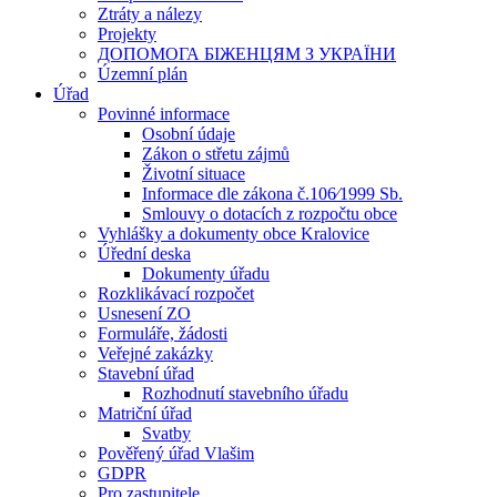
Ztráty a nálezy
Projekty
ДОПОМОГА БІЖЕНЦЯМ З УКРАЇНИ
Územní plán
Úřad
Povinné informace
Osobní údaje
Zákon o střetu zájmů
Životní situace
Informace dle zákona č.106⁄1999 Sb.
Smlouvy o dotacích z rozpočtu obce
Vyhlášky a dokumenty obce Kralovice
Úřední deska
Dokumenty úřadu
Rozklikávací rozpočet
Usnesení ZO
Formuláře, žádosti
Veřejné zakázky
Stavební úřad
Rozhodnutí stavebního úřadu
Matriční úřad
Svatby
Pověřený úřad Vlašim
GDPR
Pro zastupitele