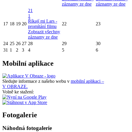
záznamy ze dne
záznamy ze dne
21
1
Říkají mi Lars -
17
18
19
20
22
23
promítání filmu
Zobrazit všechny
záznamy ze dne
24
25
26
27
28
29
30
31
1
2
3
4
5
6
Mobilní aplikace
Sledujte informace z našeho webu v
mobilní aplikaci –
V OBRAZE.
Volně ke stažení:
Fotogalerie
Náhodná fotogalerie