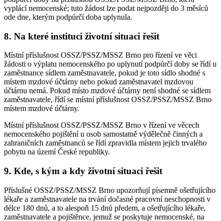
vyplácí nemocenské; tuto žádost lze podat nejpozději do 3 měsíců
ode dne, kterým podpůrčí doba uplynula.
8. Na které instituci životní situaci řešit
Místní příslušnost OSSZ/PSSZ/MSSZ Brno pro řízení ve věci
žádosti o výplatu nemocenského po uplynutí podpůrčí doby se řídí u
zaměstnance sídlem zaměstnavatele, pokud je toto sídlo shodné s
místem mzdové účtárny nebo pokud zaměstnavatel mzdovou
účtárnu nemá. Pokud místo mzdové účtárny není shodné se sídlem
zaměstnavatele, řídí se místní příslušnost OSSZ/PSSZ/MSSZ Brno
místem mzdové účtárny.
Místní příslušnost OSSZ/PSSZ/MSSZ Brno v řízení ve věcech
nemocenského pojištění u osob samostatně výdělečně činných a
zahraničních zaměstnanců se řídí zpravidla místem jejich trvalého
pobytu na území České republiky.
9. Kde, s kým a kdy životní situaci řešit
Příslušné OSSZ/PSSZ/MSSZ Brno upozorňují písemně ošetřujícího
lékaře a zaměstnavatele na trvání dočasné pracovní neschopnosti v
délce 180 dnů, a to alespoň 15 dnů předem, a ošetřujícího lékaře,
zaměstnavatele a pojištěnce, jemuž se poskytuje nemocenské, na