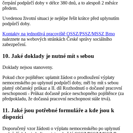
čerpání podpůrčí doby v délce 380 dnů, a to alespoň 2 měsíce
předem.
Uvedenou životní situaci je nejlépe řešit krátce před uplynutím
podpůrčí doby.
Kontakty na jednotlivá pracoviště OSSZ/PSSZ/MSSZ Brno
naleznete na webových stránkách České správy sociálního
zabezpečení.
10. Jaké doklady je nutné mít s sebou
Doklady nejsou stanoveny.
Pokud chce pojištěnec uplatnit žádost o prodloužení výplaty
nemocenského po uplynutí podpůrčí doby, měl by mít s sebou
platný občanský průkaz a II. díl Rozhodnutí o dočasné pracovní
neschopnosti - Průkaz dočasně práce neschopného pojištěnce (za
předpokladu, že dočasná pracovní neschopnost stále trvá).
11. Jaké jsou potřebné formuláře a kde jsou k
dispozici
Doporučený vzor žádosti o výplatu nemocenského po uplynutí