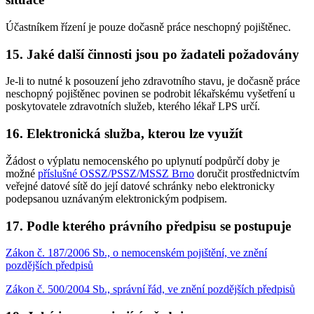
Účastníkem řízení je pouze dočasně práce neschopný pojištěnec.
15. Jaké další činnosti jsou po žadateli požadovány
Je-li to nutné k posouzení jeho zdravotního stavu, je dočasně práce
neschopný pojištěnec povinen se podrobit lékařskému vyšetření u
poskytovatele zdravotních služeb, kterého lékař LPS určí.
16. Elektronická služba, kterou lze využít
Žádost o výplatu nemocenského po uplynutí podpůrčí doby je
možné
příslušné OSSZ/PSSZ/MSSZ Brno
doručit prostřednictvím
veřejné datové sítě do její datové schránky nebo elektronicky
podepsanou uznávaným elektronickým podpisem.
17. Podle kterého právního předpisu se postupuje
Zákon č. 187/2006 Sb., o nemocenském pojištění, ve znění
pozdějších předpisů
Zákon č. 500/2004 Sb., správní řád, ve znění pozdějších předpisů