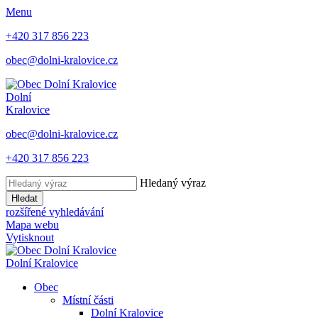
Menu
+420 317 856 223
obec@dolni-kralovice.cz
Dolní
Kralovice
obec@dolni-kralovice.cz
+420 317 856 223
Hledaný výraz
Hledat
rozšířené vyhledávání
Mapa webu
Vytisknout
Dolní Kralovice
Obec
Místní části
Dolní Kralovice