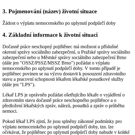
3. Pojmenování (název) životní situace
Žádost o výplatu nemocenského po uplynutí podpůrčí doby
4. Základní informace k životní situaci
Dočasně práce neschopný pojištěnec má možnost u příslušné
okresní správy sociálního zabezpečení, u Pražské správy sociálního
zabezpečení nebo u Městské správy sociálního zabezpečení Brno
(dále jen "OSSZ/PSSZ/MSSZ Brno") požádat o výplatu
nemocenského po uplynutí podpůrčí doby. V tomto případě je
pojištěnec povinen se na výzvu dostavit k posouzení zdravotního
stavu a pracovní schopnosti lékařem lékařské posudkové služby
(dále jen "LPS").
Lékař LPS je oprávněn požádat ošetřujícího lékaře o vyjádření o
zdravotním stavu dočasně práce neschopného pojištěnce a o
předložení lékařských zpráv, nálezů, posudků a zpráv o průběhu
nemoci.
Pokud lékař LPS zjistí, že jsou splněny zákonné podmínky pro
výplatu nemocenského po uplynutí podpůrčí doby, tzn. lze
očekávat, že pojištěnec po uplynutí podpůrčí doby nabude v krátké