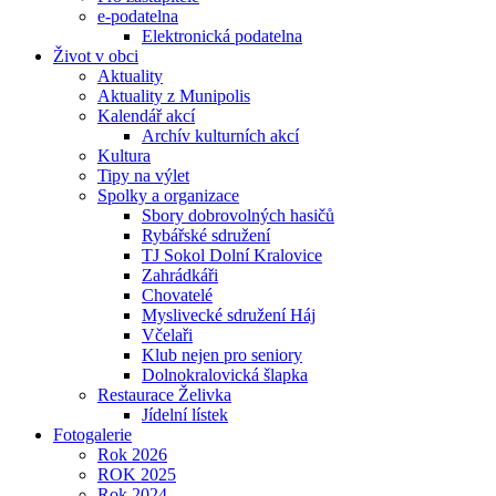
e-podatelna
Elektronická podatelna
Život v obci
Aktuality
Aktuality z Munipolis
Kalendář akcí
Archív kulturních akcí
Kultura
Tipy na výlet
Spolky a organizace
Sbory dobrovolných hasičů
Rybářské sdružení
TJ Sokol Dolní Kralovice
Zahrádkáři
Chovatelé
Myslivecké sdružení Háj
Včelaři
Klub nejen pro seniory
Dolnokralovická šlapka
Restaurace Želivka
Jídelní lístek
Fotogalerie
Rok 2026
ROK 2025
Rok 2024