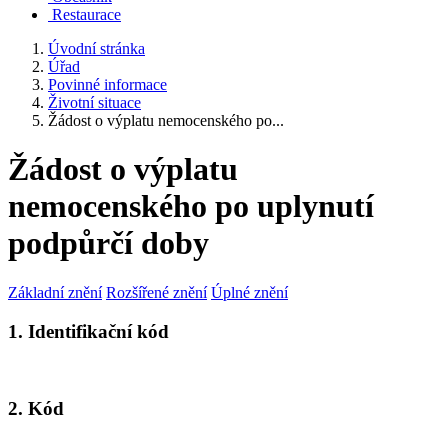
Restaurace
Úvodní stránka
Úřad
Povinné informace
Životní situace
Žádost o výplatu nemocenského po...
Žádost o výplatu
nemocenského po uplynutí
podpůrčí doby
Základní znění
Rozšířené znění
Úplné znění
1. Identifikační kód
2. Kód