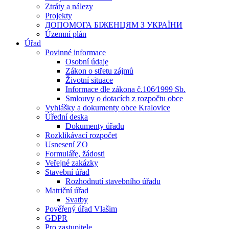
Ztráty a nálezy
Projekty
ДОПОМОГА БІЖЕНЦЯМ З УКРАЇНИ
Územní plán
Úřad
Povinné informace
Osobní údaje
Zákon o střetu zájmů
Životní situace
Informace dle zákona č.106⁄1999 Sb.
Smlouvy o dotacích z rozpočtu obce
Vyhlášky a dokumenty obce Kralovice
Úřední deska
Dokumenty úřadu
Rozklikávací rozpočet
Usnesení ZO
Formuláře, žádosti
Veřejné zakázky
Stavební úřad
Rozhodnutí stavebního úřadu
Matriční úřad
Svatby
Pověřený úřad Vlašim
GDPR
Pro zastupitele