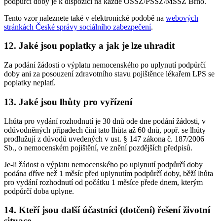
podpůrčí doby je k dispozici na každé OSSZ/PSSZ/MSSZ Brno.
Tento vzor naleznete také v elektronické podobě na
webových
stránkách České správy sociálního zabezpečení
.
12. Jaké jsou poplatky a jak je lze uhradit
Za podání žádosti o výplatu nemocenského po uplynutí podpůrčí
doby ani za posouzení zdravotního stavu pojištěnce lékařem LPS se
poplatky neplatí.
13. Jaké jsou lhůty pro vyřízení
Lhůta pro vydání rozhodnutí je 30 dnů ode dne podání žádosti, v
odůvodněných případech činí tato lhůta až 60 dnů, popř. se lhůty
prodlužují z důvodů uvedených v ust. § 147 zákona č. 187/2006
Sb., o nemocenském pojištění, ve znění pozdějších předpisů.
Je-li žádost o výplatu nemocenského po uplynutí podpůrčí doby
podána dříve než 1 měsíc před uplynutím podpůrčí doby, běží lhůta
pro vydání rozhodnutí od počátku 1 měsíce přede dnem, kterým
podpůrčí doba uplyne.
14. Kteří jsou další účastníci (dotčení) řešení životní
situace