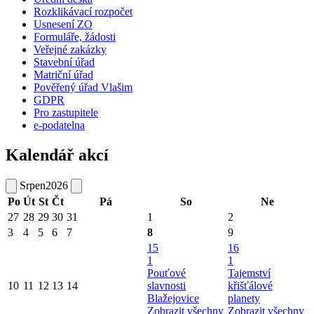
Rozklikávací rozpočet
Usnesení ZO
Formuláře, žádosti
Veřejné zakázky
Stavební úřad
Matriční úřad
Pověřený úřad Vlašim
GDPR
Pro zastupitele
e-podatelna
Kalendář akcí
Srpen
2026
Po
Út
St
Čt
Pá
So
Ne
27
28
29
30
31
1
2
3
4
5
6
7
8
9
15
16
1
1
Pouťové
Tajemství
10
11
12
13
14
slavnosti
křišťálové
Blažejovice
planety
Zobrazit všechny
Zobrazit všechny