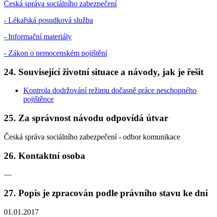
Česká správa sociálního zabezpečení
- Lékařská posudková služba
- Informační materiály
- Zákon o nemocenském pojištění
24. Související životní situace a návody, jak je řešit
Kontrola dodržování režimu dočasně práce neschopného
pojištěnce
25. Za správnost návodu odpovídá útvar
Česká správa sociálního zabezpečení - odbor komunikace
26. Kontaktní osoba
—
27. Popis je zpracován podle právního stavu ke dni
01.01.2017