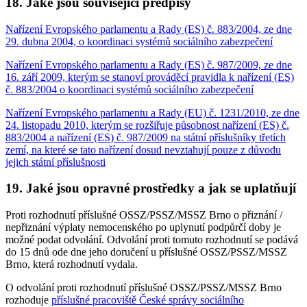
18. Jaké jsou související předpisy
Nařízení Evropského parlamentu a Rady (ES) č. 883/2004, ze dne
29. dubna 2004, o koordinaci systémů sociálního zabezpečení
Nařízení Evropského parlamentu a Rady (ES) č. 987/2009, ze dne
16. září 2009, kterým se stanoví prováděcí pravidla k nařízení (ES)
č. 883/2004 o koordinaci systémů sociálního zabezpečení
Nařízení Evropského parlamentu a Rady (EU) č. 1231/2010, ze dne
24. listopadu 2010, kterým se rozšiřuje působnost nařízení (ES) č.
883/2004 a nařízení (ES) č. 987/2009 na státní příslušníky třetích
zemí, na které se tato nařízení dosud nevztahují pouze z důvodu
jejich státní příslušnosti
19. Jaké jsou opravné prostředky a jak se uplatňují
Proti rozhodnutí příslušné OSSZ/PSSZ/MSSZ Brno o přiznání /
nepřiznání výplaty nemocenského po uplynutí podpůrčí doby je
možné podat odvolání. Odvolání proti tomuto rozhodnutí se podává
do 15 dnů ode dne jeho doručení u příslušné OSSZ/PSSZ/MSSZ
Brno, která rozhodnutí vydala.
O odvolání proti rozhodnutí příslušné OSSZ/PSSZ/MSSZ Brno
rozhoduje
příslušné pracoviště České správy sociálního