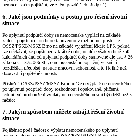
nemocenském pojištění, ve znění pozdějších předpisů).
6. Jaké jsou podmínky a postup pro řešení životní
situace
Po uplynutí podpůrčí doby se nemocenské vyplácí na základě
žádosti pojištěnce po dobu stanovenou v rozhodnutí příslušné
OSSZ/PSSZ/MSSZ Brno na základě vyjádření lékaře LPS, pokud
lze očekávat, že pojištěnec v krátké době, nejdéle však v době 350
kalendářních dnů od uplynutí podpůrčí doby stanovené dle ust. § 26
zákona č. 187/2006 Sb., o nemocenském pojištění, ve znění
pozdějších předpisů, nabude pracovní schopnost, a to i k jiné než
dosavadní pojištěné činnosti.
Příslušná OSSZ/PSSZ/MSSZ Brno může o výplatě nemocenského
po uplynutí podpůrčí doby rozhodnout i opakovaně, přičemž
jednotlivé prodloužení výplaty nemocenského nesmí být delší než 3
měsíce.
7. Jakým způsobem můžete zahájit řešení životní
situace
Pojištěnec podá žádost o výplatu nemocenského po uplynutí
podpůrčí doby na příslušnou OSSZ/PSSZ/MSSZ Brno, která