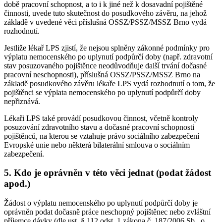
době pracovní schopnost, a to i k jiné než k dosavadní pojištěné
činnosti, uvede tuto skutečnost do posudkového závěru, na jehož
základě v uvedené věci příslušná OSSZ/PSSZ/MSSZ Brno vydá
rozhodnutí.
Jestliže lékař LPS zjistí, že nejsou splněny zákonné podmínky pro
výplatu nemocenského po uplynutí podpůrčí doby (např. zdravotní
stav posuzovaného pojištěnce neodůvodňuje další trvání dočasné
pracovní neschopnosti), příslušná OSSZ/PSSZ/MSSZ Brno na
základě posudkového závěru lékaře LPS vydá rozhodnutí o tom, že
pojištěnci se výplata nemocenského po uplynutí podpůrčí doby
nepřiznává.
Lékaři LPS také provádí posudkovou činnost, včetně kontroly
posuzování zdravotního stavu a dočasné pracovní schopnosti
pojištěnců, na kterou se vztahuje právo sociálního zabezpečení
Evropské unie nebo některá bilaterální smlouva o sociálním
zabezpečení.
5. Kdo je oprávněn v této věci jednat (podat žádost
apod.)
Žádost o výplatu nemocenského po uplynutí podpůrčí doby je
oprávněn podat dočasně práce neschopný pojištěnec nebo zvláštní
příjemce dávky (dle ust. § 112 odst. 1 zákona č. 187/2006 Sb., o