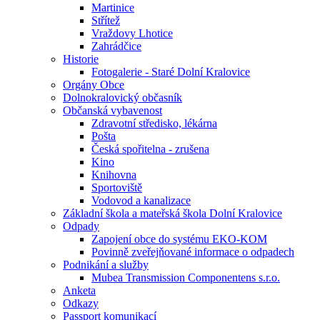
Martinice
Střítež
Vraždovy Lhotice
Zahrádčice
Historie
Fotogalerie - Staré Dolní Kralovice
Orgány Obce
Dolnokralovický občasník
Občanská vybavenost
Zdravotní středisko, lékárna
Pošta
Česká spořitelna - zrušena
Kino
Knihovna
Sportoviště
Vodovod a kanalizace
Základní škola a mateřská škola Dolní Kralovice
Odpady
Zapojení obce do systému EKO-KOM
Povinně zveřejňované informace o odpadech
Podnikání a služby
Mubea Transmission Componentens s.r.o.
Anketa
Odkazy
Passport komunikací